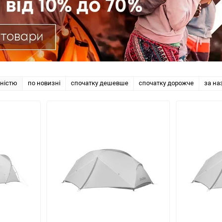
рністю
по новизні
спочатку дешевше
спочатку дорожче
за на