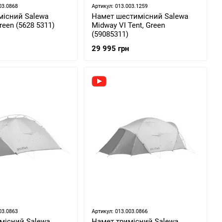
03.0868
Артикул: 013.003.1259
місний Salewa
Намет шестимісний Salewa
Green (5628 5311)
Midway VI Tent, Green
(59085311)
29 995 грн
03.0863
Артикул: 013.003.0866
місний Salewa
Намет тримісний Salewa