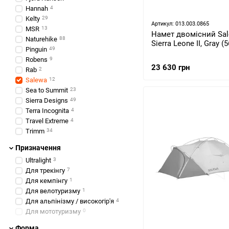
Hannah
4
Kelty
29
Артикул: 013.003.0865
MSR
13
Намет двомісний Sa
Naturehike
88
Sierra Leone II, Gray (
Pinguin
49
Robens
9
23 630 грн
Rab
2
Salewa
12
Sea to Summit
23
Sierra Designs
49
Terra Incognita
4
Travel Extreme
4
Trimm
34
Призначення
Ultralight
3
Для трекінгу
7
Для кемпінгу
1
Для велотуризму
1
Для альпінізму / високогір'я
4
Для мототуризму
0
Форма