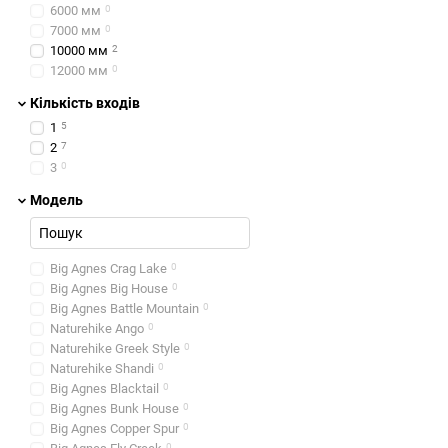
6000 мм
0
Туристичні намети
від
7000 мм
0
Надлегкі намети
мают
10000 мм
2
12000 мм
0
Трекінгові намети
від
II
Кількість входів
1
5
Намети для кемпінгу
с
2
7
особливості. Такі мо
3
0
Велосипедні намети
с
Модель
Намети для альпінізм
та
Salewa Litetrek II
Big Agnes Crag Lake
0
Big Agnes Big House
0
Всі
туристичні намети
по 
Big Agnes Battle Mountain
0
Одномісні намети
Naturehike Ango
0
Naturehike Greek Style
0
Двомісні намети
Naturehike Shandi
0
Тримісні намети
Big Agnes Blacktail
0
Big Agnes Bunk House
0
Чотиримісні намети
Big Agnes Copper Spur
0
П'ятимісні намети
0