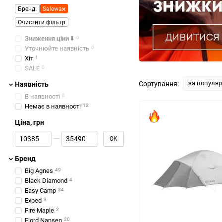
Бренд:
Salewa
Очистити фільтр
Зниження ціни
⬇️
0
Уточнюйте наявність
0
Хіт
1
SALE
0
за популя
Сортування:
Наявність
В наявності
0
Немає в наявності
12
Ціна, грн
Від Ціна, грн
До Ціна, грн
ОК
Бренд
Big Agnes
49
Black Diamond
4
Easy Camp
34
Exped
3
Fire Maple
2
Fjord Nansen
20