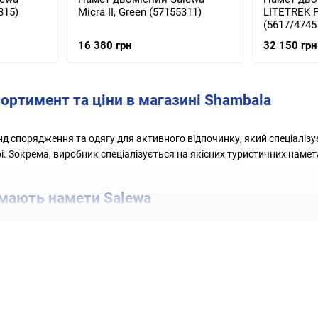
5315)
Micra II, Green (57155311)
LITETREK PR
(5617/4745
16 380 грн
32 150 грн
сортимент та ціни в магазині Shambala
нд спорядження та одягу для активного відпочинку, який спеціалізуєт
рі. Зокрема, виробник спеціалізується на якісних туристичних намет
 мають намети Salewa
мети Salewa часто будуються з використанням високоякісних матеріалі
і матеріали сприяють довговічності намету.
: Salewa відома тим, що використовує інноваційні елементи дизайну
кольори основних тканин роблять їх дуже впізнаваними.