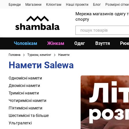
Перейти до основного контенту
Бренди
Магазини
Клієнтам
Наші проекти
Блог
Розмірні сітки
Мережа магазинів одягу 
спорту
Чоловікам
Жінкам
Одяг
Взуття
Рюк
Головна
Туризм, кемпінг
Намети
Намети Salewa
Одномісні намети
Двомісні намети
Тримісні намети
Чотиримісні намети
П'ятимісні намети
Шестимісні та більше
Ультралегкі