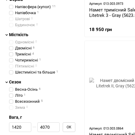
Артикул: 013.003.0973
Напівсфера (купол)
11
Намет тримісний Sal
Напівбочка
1
Litetrek 3 - Gray (5623
Шатрові
0
Будиночок
0
18 950 грн
Місткість
Одномісні
0
Двомісні
6
Тримісні
4
Чотиримісні
1
П'ятимісні
0
Шестимісні та більше
1
Сезон
Весна-Осінь
6
Літо
1
Всесезонний
5
Зима
0
Вага, г
Від Вага, г
До Вага, г
ОК
Артикул: 013.003.0864
Намет двомісний Sa