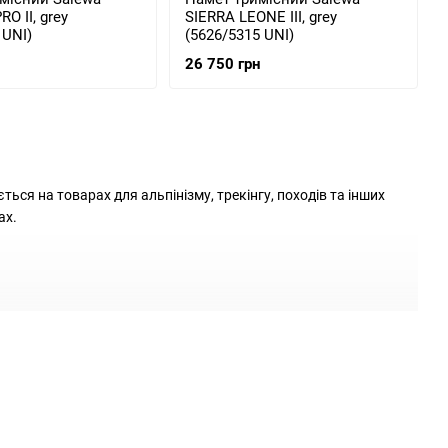
O II, grey
SIERRA LEONE III, grey
 UNI)
(5626/5315 UNI)
26 750 грн
ься на товарах для альпінізму, трекінгу, походів та інших
ах.
в, які забезпечують довговічність і стійкість до різних
 у своєму спорядженні для активного відпочинку. Яскраві