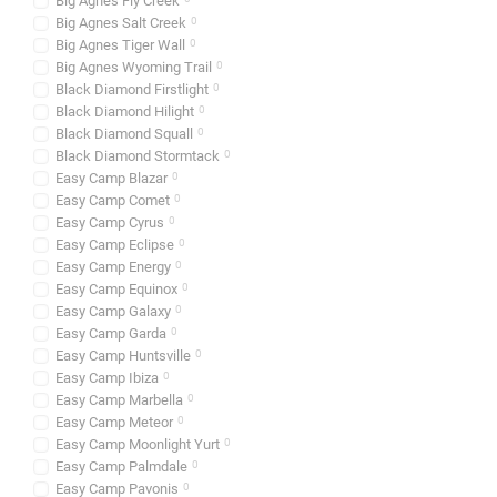
Big Agnes Fly Creek
Big Agnes Salt Creek
0
Шестимісні та більше
Big Agnes Tiger Wall
0
Big Agnes Wyoming Trail
0
Black Diamond Firstlight
0
Де купити намет
Black Diamond Hilight
0
Black Diamond Squall
0
Black Diamond Stormtack
0
Easy Camp Blazar
0
Чекаємо вас у магазинах 
Easy Camp Comet
0
місто України – Миколаїв,
Easy Camp Cyrus
0
Easy Camp Eclipse
0
Дніпро, пр. Олександ
Easy Camp Energy
0
Easy Camp Equinox
0
Вінниця, вул. Академі
Easy Camp Galaxy
0
Easy Camp Garda
0
Київ, вул. Степана Р
Easy Camp Huntsville
0
Львів, вул. Городоцьк
Easy Camp Ibiza
0
Easy Camp Marbella
0
Easy Camp Meteor
0
Easy Camp Moonlight Yurt
0
Easy Camp Palmdale
0
Easy Camp Pavonis
0