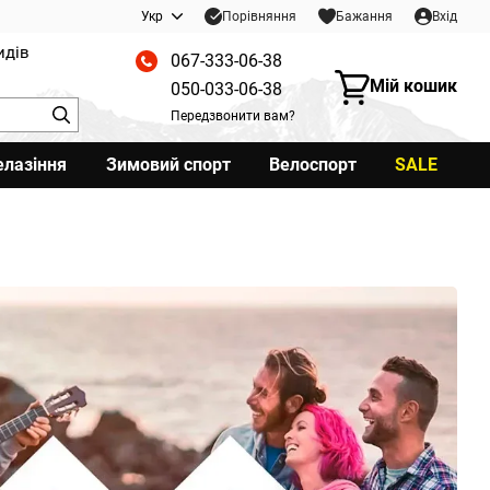
Порівняння
Укр
Бажання
Вхід
идів
067-333-06-38
Мій кошик
050-033-06-38
Передзвонити вам?
елазіння
Зимовий спорт
Велоспорт
SALE