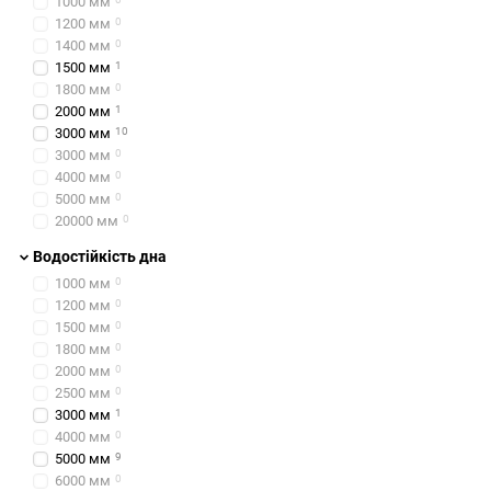
1000 мм
Стійкість до атмосфе
1200 мм
0
робить їх придатними 
1400 мм
0
Легка вага
: Навіть н
1500 мм
1
1800 мм
0
Легке встановлення
2000 мм
1
створенням.
3000 мм
10
3000 мм
0
Взаємозамінність ел
4000 мм
0
Можливість упаковк
5000 мм
0
транспортування та з
20000 мм
0
Водостійкість дна
Salewa має позитивну реп
1000 мм
0
1200 мм
0
1500 мм
0
1800 мм
0
Намети Salewa: 
2000 мм
0
2500 мм
0
3000 мм
1
4000 мм
0
Серед асортименту бренду
5000 мм
9
6000 мм
0