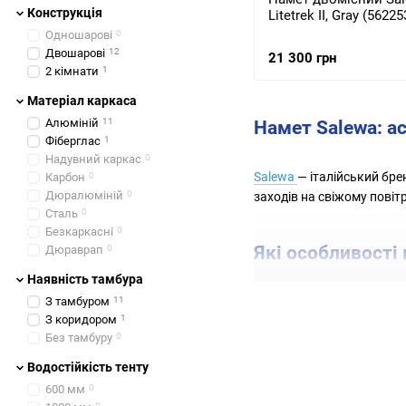
Конструкція
Litetrek II, Gray (5622
Одношарові
0
Двошарові
12
21 300 грн
2 кімнати
1
Матеріал каркаса
Алюміній
11
Намет Salewa: а
Фіберглас
1
Надувний каркас
0
Salewa
— італійський бре
Карбон
0
Дюралюміній
0
заходів на свіжому повіт
Сталь
0
Безкаркасні
0
Які особливості
Дюраврап
0
Наявність тамбура
З тамбуром
11
Якісні матеріали
: на
З коридором
1
погодних умов. Якісн
Без тамбуру
0
Інноваційний дизайн
Водостійкість тенту
стропи та витримані 
600 мм
0
0