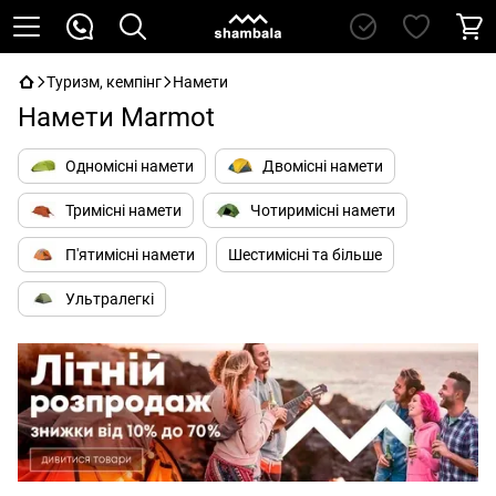
Туризм, кемпінг
Намети
Намети Marmot
Одномісні намети
Двомісні намети
Тримісні намети
Чотиримісні намети
П'ятимісні намети
Шестимісні та більше
Ультралегкі