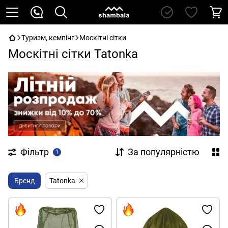
Туризм, кемпінг
Москітні сітки
Москітні сітки Tatonka
Фільтр
За популярністю
1
Бренд
Tatonka