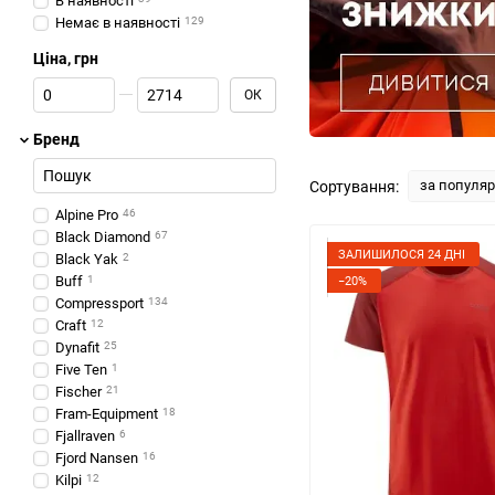
В наявності
Немає в наявності
129
Ціна, грн
Від Ціна, грн
До Ціна, грн
ОК
Бренд
за популя
Сортування:
Alpine Pro
46
Black Diamond
67
ЗАЛИШИЛОСЯ 24 ДНІ
Black Yak
2
Buff
1
−20%
Compressport
134
Craft
12
Dynafit
25
Five Ten
1
Fischer
21
Fram-Equipment
18
Fjallraven
6
Fjord Nansen
16
Kilpi
12