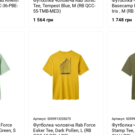
b Rivelin
Футболка чоловіча Rab Sonic
Футболка ч
C-36-PBE-
Tee, Tempest Blue, M (RB QCC-
Basecamp B
55-TMB-MED)
Iris , M (R
1 564 грн
1 748 грн
Артикул: 5059913255675
Артикул: 5059
 Force
Футболка чоловіча Rab Force
Футболка 
Green, S
Esker Tee, Dark Pollen, L (RB
Stamp Tee, 