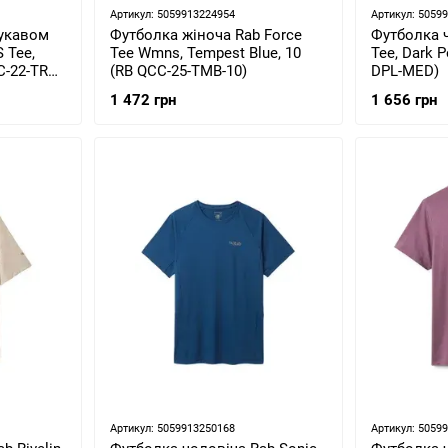
Артикул: 5059913224954
Артикул: 5059
рукавом
Футболка жіноча Rab Force
Футболка ч
 Tee,
Tee Wmns, Tempest Blue, 10
Tee, Dark P
C-22-TRD-
(RB QCC-25-TMB-10)
DPL-MED)
1 472 грн
1 656 грн
Артикул: 5059913250168
Артикул: 5059