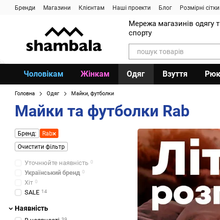
Перейти до основного контенту
Бренди
Магазини
Клієнтам
Наші проекти
Блог
Розмірні сітки
Мережа магазинів одягу 
спорту
Чоловікам
Жінкам
Одяг
Взуття
Рюк
Головна
Одяг
Майки, футболки
Майки та футболки Rab
Бренд:
Rab
Очистити фільтр
Уточнюйте наявність
0
Український бренд
0
Хіт
0
SALE
14
Наявність
39