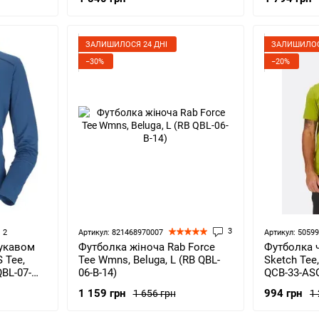
ЗАЛИШИЛОСЯ 24 ДНІ
ЗАЛИШИЛОС
−30%
−20%
3
2
Артикул: 821468970007
Артикул: 5059
Футболка жіноча Rab Force
Футболка ч
рукавом
Tee Wmns, Beluga, L (RB QBL-
Sketch Tee,
 Tee,
06-B-14)
QCB-33-AS
QBL-07-
1 159 грн
994 грн
1 656 грн
1