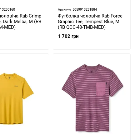
913230160
Артикул: 5059913231884
чоловіча Rab Crimp
Футболка чоловіча Rab Force
, Dark Melba, M (RB
Graphic Tee, Tempest Blue, M
M-MED)
(RB QCC-48-TMB-MED)
1 702 грн