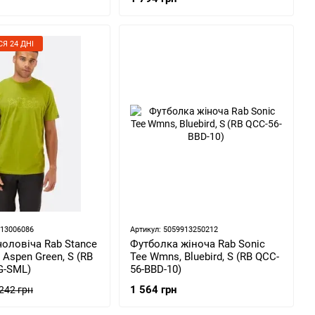
Я 24 ДНІ
913006086
Артикул: 5059913250212
оловіча Rab Stance
Футболка жіноча Rab Sonic
 Aspen Green, S (RB
Tee Wmns, Bluebird, S (RB QCC-
G-SML)
56-BBD-10)
1 564 грн
 242 грн