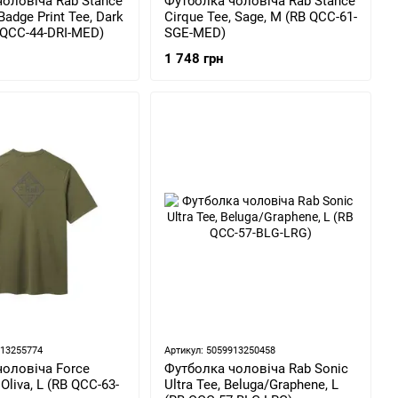
оловіча Rab Stance
Футболка чоловіча Rab Stance
adge Print Tee, Dark
Cirque Tee, Sage, M (RB QCC-61-
B QCC-44-DRI-MED)
SGE-MED)
1 748 грн
913255774
Артикул: 5059913250458
чоловіча Force
Футболка чоловіча Rab Sonic
Oliva, L (RB QCC-63-
Ultra Tee, Beluga/Graphene, L