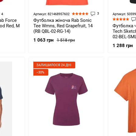
3
4
Артикул: 821468957602
Артикул: 5059
Футболка жіноча Rab Sonic
ab Force
Tee Wmns, Red Grapefruit, 14
Футболка ч
od Red, M
(RB QBL-02-RG-14)
Tech Sketch
02-BEL-SM
1 063 грн
1 518 грн
1 288 грн
ЗАЛИШИЛОСЯ 24 ДНІ
−30%