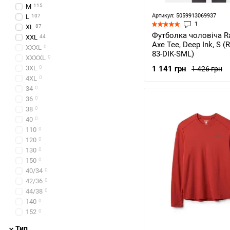
M
115
Артикул: 5059913069937
L
107
1
XL
87
Футболка чоловіча R
XXL
44
Axe Tee, Deep Ink, S (
XXXL
0
83-DIK-SML)
XXXXL
0
3XL
0
1 141 грн
1 426 грн
4XL
0
34
0
36
0
38
0
40
0
110
0
120
0
130
0
150
0
40/34
0
42/36
0
44/38
0
140
0
152
0
Тип