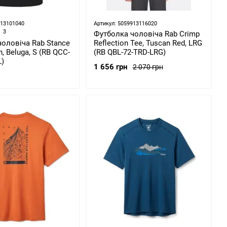
913101040
Артикул: 5059913116020
3
Футболка чоловіча Rab Crimp
оловіча Rab Stance
Reflection Tee, Tuscan Red, LRG
, Beluga, S (RB QCC-
(RB QBL-72-TRD-LRG)
L)
1 656 грн
2 070 грн