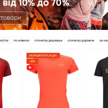
рністю
по новизні
спочатку дешевше
спочатку дорожче
за на
ЗАЛИШИЛОСЯ 24 ДНІ
−30%