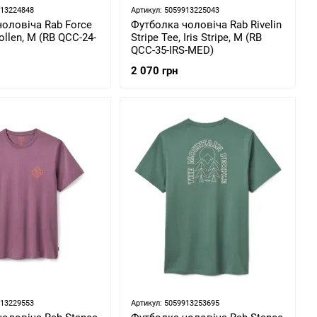
913224848
Артикул: 5059913225043
оловіча Rab Force
Футболка чоловіча Rab Rivelin
ollen, M (RB QCC-24-
Stripe Tee, Iris Stripe, M (RB
QCC-35-IRS-MED)
2 070 грн
913229553
Артикул: 5059913253695