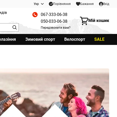
Порівняння
Укр
Бажання
Вхід
идів
067-333-06-38
Мій кошик
050-033-06-38
Передзвонити вам?
елазіння
Зимовий спорт
Велоспорт
SALE