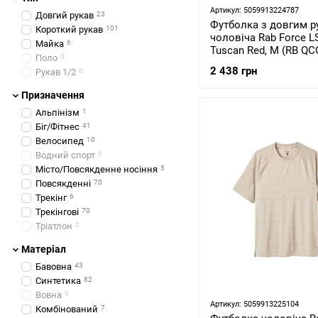
Артикул: 5059913224787
Довгий рукав
23
Футболка з довгим 
Короткий рукав
101
чоловіча Rab Force LS
Майка
6
Tuscan Red, M (RB QC
Поло
0
MED)
2 438 грн
Рукав 1/2
0
Призначення
Альпінізм
1
Біг/Фітнес
41
Велосипед
10
Водний спорт
0
Місто/Повсякденне носіння
5
Повсякденні
70
Трекінг
6
Трекінгові
70
Тріатлон
0
Матеріал
Бавовна
43
Синтетика
82
Вовна
0
Артикул: 5059913225104
Комбінований
7