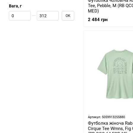
Футболка чоловіча Ra
Tee, Pebble, M (RB QC
Вага, г
MED)
Від Вага, г
До Вага, г
ОК
2 484 грн
Артикул: 5059913255880
Футболка жіноча Rab
Cirque Tee Wmns, Fig 