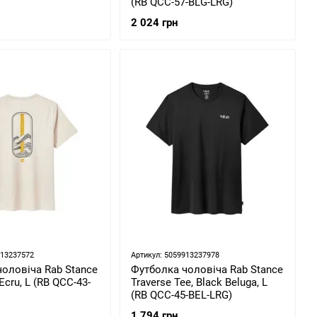
(RB QCC-57-BLG-LRG)
2 024 грн
913237572
Артикул: 5059913237978
оловіча Rab Stance
Футболка чоловіча Rab Stance
 Ecru, L (RB QCC-43-
Traverse Tee, Black Beluga, L
(RB QCC-45-BEL-LRG)
1 794 грн