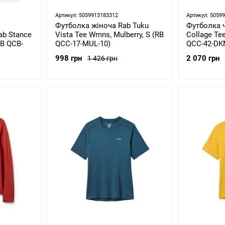
Артикул: 5059913183312
Артикул: 5059
Футболка жіноча Rab Tuku
Футболка 
ab Stance
Vista Tee Wmns, Mulberry, S (RB
Collage Tee
RB QCB-
QCC-17-MUL-10)
QCC-42-DK
998 грн
2 070 грн
1 426 грн