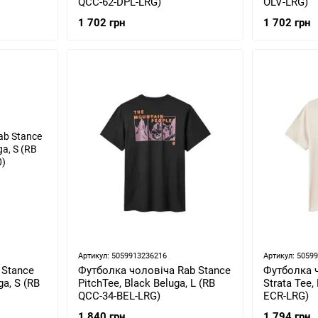
QCC-62-DPL-LRG)
OLV-LRG)
1 702 грн
1 702 грн
Артикул: 5059913236216
Артикул: 5059
 Stance
Футболка чоловіча Rab Stance
Футболка ч
ga, S (RB
PitchTee, Black Beluga, L (RB
Strata Tee,
QCC-34-BEL-LRG)
ECR-LRG)
1 840 грн
1 794 грн