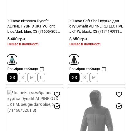
Жіноча вітровка Dynafit
Жіноча Soft Shell куртка для
ALPINE HYBRID JKT W, light
бігу Dynafit ALPINE REFLECTIVE
blue/dark blue, XS (71605/8051
JKT W, black, XS (71741/0911
XS)
XS)
5 400 грн
8 650 грн
Немає в наявності
Немає в наявності
Розмірна таблиця
Розмірна таблиця
XS
S
M
L
XS
S
M