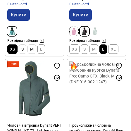
В наявності
В наявності
Купити
Купити
Розмірна таблиця
Розмірна таблиця
XS
S
M
L
XS
S
M
L
XL
−20%
Чоловіча вітровка Dynafit VERT
Гірськолижна чоловіча
WIND M JKT 72, dark turquoise,
мембранна куртка Dynafit Free