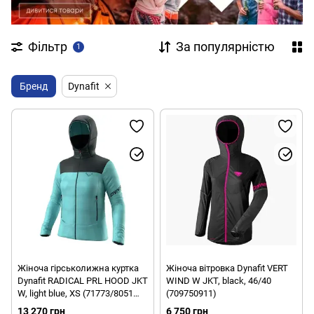
Фільтр
За популярністю
1
Бренд
Dynafit
Жіноча гірськолижна куртка
Жіноча вітровка Dynafit VERT
Dynafit RADICAL PRL HOOD JKT
WIND W JKT, black, 46/40
W, light blue, XS (71773/8051
(709750911)
XS)
13 270 грн
6 750 грн