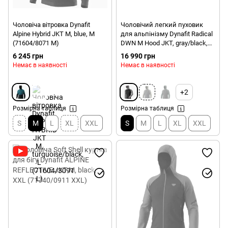
Чоловіча вітровка Dynafit
Чоловічий легкий пуховик
Alpine Hybrid JKT M, blue, M
для альпінізму Dynafit Radical
(71604/8071 M)
DWN M Hood JKT, gray/black,
46/S (70914/0542 46/S)
6 245 грн
16 990 грн
Немає в наявності
Немає в наявності
+2
Розмірна таблиця
Розмірна таблиця
S
M
L
XL
XXL
S
M
L
XL
XXL