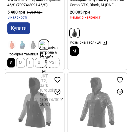
46/S (70974/3091 46/S)
Camo GTX, Black, M (DNF
016.002.1247)
5 400 грн
20 003 грн
6 750 грн
В наявності
Немає в наявності
Купити
Розмірна таблиця
M
Розмірна таблиця
S
M
L
XL
XXL