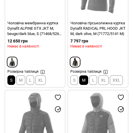
Чоловіча мембранна куртка
Чоловіча гірськолижна куртка
Dynafit ALPINE GTX JKT M,
Dynafit RADICAL PRL HOOD JKT
beuge/dark blue, S (71468/5261
M, dark olive, M (71772/5141 M)
S)
12 650 грн
7 797 грн
Немає в наявності
Немає в наявності
Розмірна таблиця
Розмірна таблиця
S
M
L
XL
S
M
L
XL
XXL