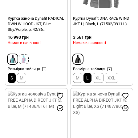
Куртка жіноча Dynafit RADICAL
Куртка Dynafit DNA RACE WIND
DWN W HOOD JKT, Blue
JKT U, Black, L (71502/0911 L)
Sky/Purple, р. 42/36
(70915/6721 42/36)
16 990 грн
3 561 грн
Немає в наявності
Немає в наявності
Розмірна таблиця
Розмірна таблиця
S
M
M
L
XL
XXL