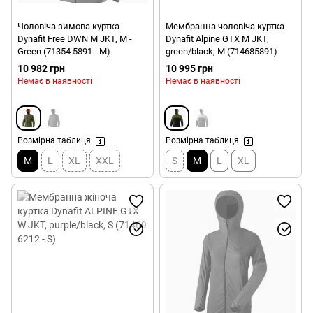
Чоловіча зимова куртка
Мембранна чоловіча куртка
Dynafit Free DWN M JKT, M -
Dynafit Alpine GTX M JKT,
Green (71354 5891 - M)
green/black, M (714685891)
10 982 грн
10 995 грн
Немає в наявності
Немає в наявності
Розмірна таблиця
Розмірна таблиця
M
L
XL
XXL
S
M
L
XL