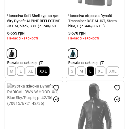
Чоловіча Soft Shell куртка для
Чоловіча вітровка Dynafit
бігу Dynafit ALPINE REFLECTIVE
Transalper DST M JKT, Storm
JKT M, black, XXL (71740/0911
blue, L (71446/8071 L)
XXL)
6 655 грн
3 670 грн
Немає в наявності
Немає в наявності
Розмірна таблиця
Розмірна таблиця
M
L
XL
XXL
S
M
L
XL
XXL