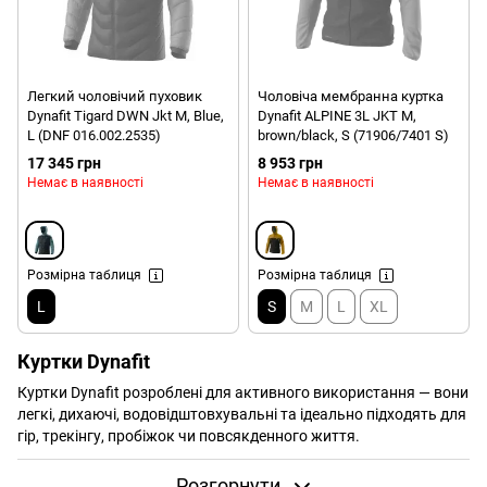
Легкий чоловічий пуховик
Чоловіча мембранна куртка
Dynafit Tigard DWN Jkt M, Blue,
Dynafit ALPINE 3L JKT M,
L (DNF 016.002.2535)
brown/black, S (71906/7401 S)
17 345 грн
8 953 грн
Немає в наявності
Немає в наявності
Розмірна таблиця
Розмірна таблиця
L
S
M
L
XL
Куртки Dynafit
Куртки Dynafit розроблені для активного використання — вони
легкі, дихаючі, водовідштовхувальні та ідеально підходять для
гір, трекінгу, пробіжок чи повсякденного життя.
Функціональність і якість курток Dynafit
Розгорнути