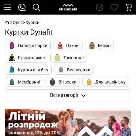
Одяг
Куртки
Куртки Dynafit
Пальто/Парки
Пухові
Міські
Гірськолижні
Трекінгові
Куртки для бігу
Велокуртки
Мембранні
Вітровки
Для альпінізму
Soft Shell
Всі категорії