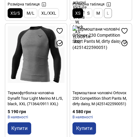
Розмірна таблиця
Розмірна таблиця
XS/S
M/L
XL/XXL
XS
S
M
L
Термофутболка чоловіча
Термоштани чоловічі Ortovox
Dynafit Tour Light Merino M L/S,
230 Competition Short Pants M,
black, XXL (71364/0911 XXL)
dirty daisy, M (4251422590051)
5 190 грн
4 580 грн
В наявності
В наявності
Купити
Купити