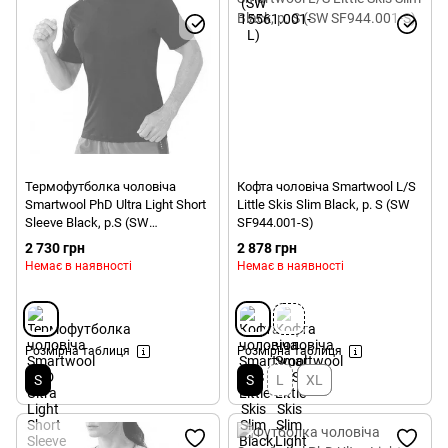
Термофутболка чоловіча
Кофта чоловіча Smartwool L/S
Smartwool PhD Ultra Light Short
Little Skis Slim Black, р. S (SW
Sleeve Black, р.S (SW
SF944.001-S)
16005.001-S)
2 730 грн
2 878 грн
Немає в наявності
Немає в наявності
Розмірна таблиця
Розмірна таблиця
S
S
L
XL