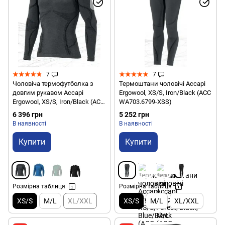
7
7
Чоловіча термофутболка з
Термоштани чоловічі Accapi
довгим рукавом Accapi
Ergowool, XS/S, Iron/Black (ACC
Ergowool, XS/S, Iron/Black (ACC
WА703.6799-XSS)
WА701.6799-XSS)
6 396 грн
5 252 грн
В наявності
В наявності
Купити
Купити
Розмірна таблиця
Розмірна таблиця
XS/S
M/L
XL/XXL
XS/S
M/L
XL/XXL