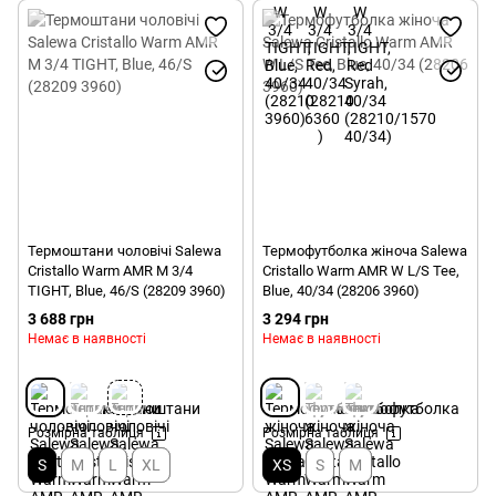
Термоштани чоловічі Salewa
Термофутболка жіноча Salewa
Cristallo Warm AMR M 3/4
Cristallo Warm AMR W L/S Tee,
TIGHT, Blue, 46/S (28209 3960)
Blue, 40/34 (28206 3960)
3 688 грн
3 294 грн
Немає в наявності
Немає в наявності
Розмірна таблиця
Розмірна таблиця
S
M
L
XL
XS
S
M