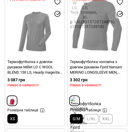
Термофутболка з довгим
Термофутболка чоловіча з
рукавом Millet LD C WOOL
довгим рукавом Fjord Nansen
BLEND 150 LS, Heady magenta -
MERINO LONGSLEEVE MEN,
р.XS (3515729472245)
S/M, blue (5908221347230)
3 087 грн
3 302 грн
Немає в наявності
Немає в наявності
Розмірна таблиця
Розмірна таблиця
XS
S/M
L/XL
XXL