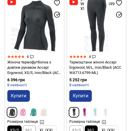
6
4
Жіноча термофутболка з
Термоштани жіночі Accapi
довгим рукавом Accapi
Ergowool, M/L, Iron/Black (ACC
Ergowool, XS/S, Iron/Black (ACC
WА713.6799-ML)
WА711.6799-XSS)
6 396 грн
5 252 грн
В наявності
В наявності
Купити
Купити
Розмірна таблиця
Розмірна таблиця
XS/S
M/L
XL/XXL
XS/S
M/L
XL/XXL