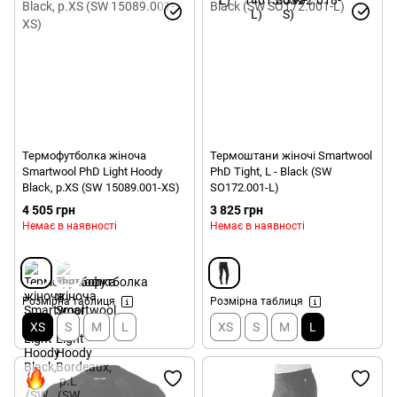
Термофутболка жіноча
Термоштани жіночі Smartwool
Smartwool PhD Light Hoody
PhD Tight, L - Black (SW
Black, р.XS (SW 15089.001-XS)
SO172.001-L)
4 505 грн
3 825 грн
Немає в наявності
Немає в наявності
Розмірна таблиця
Розмірна таблиця
XS
S
M
L
XS
S
M
L