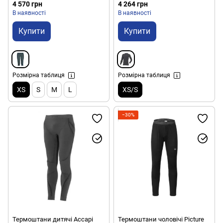
grey, XS (8551100026)
WА721.6799-XSS)
4 570 грн
4 264 грн
В наявності
В наявності
Купити
Купити
Розмірна таблиця
Розмірна таблиця
XS
S
M
L
XS/S
−30%
Термоштани дитячі Accapi
Термоштани чоловічі Picture