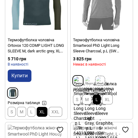
Термофутболка чоловіча
Термофутболка чоловіча
Ortovox 120 COMP LIGHT LONG
Smartwool PhD Light Long
SLEEVE M, dark arctic grey, XL
Sleeve Charcoal, р.L (SW
(8554100034)
14013.003-L)
5 710 грн
3 825 грн
В наявності
Немає в наявності
Купити
Розмірна таблиця
S
M
L
XL
Розмірна таблиця
S
M
L
XL
XXL