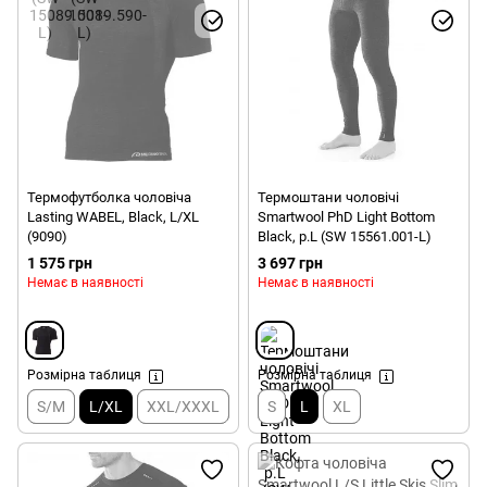
Термофутболка чоловіча
Термоштани чоловічі
Lasting WABEL, Black, L/XL
Smartwool PhD Light Bottom
(9090)
Black, р.L (SW 15561.001-L)
1 575 грн
3 697 грн
Немає в наявності
Немає в наявності
Розмірна таблиця
Розмірна таблиця
S/M
L/XL
XXL/XXXL
S
L
XL