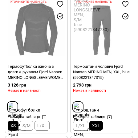
УТОЧНЮЙТЕ НАЯВНІСТЬ
УТОЧНЮЙТЕ НАЯВНІСТЬ
Термофутболка жіноча з
Термоштани чоловічі Fjord
довгим рукавом Fjord Nansen
Nansen MERINO MEN, XXL, blue
MERINO LONGSLEEVE WOMEN,
(5908221347315)
XS, red (5908221347261)
3 126 грн
2 798 грн
Немає в наявності
Немає в наявності
Розмірна таблиця
Розмірна таблиця
XS
S/M
L/XL
L/XL
XXL