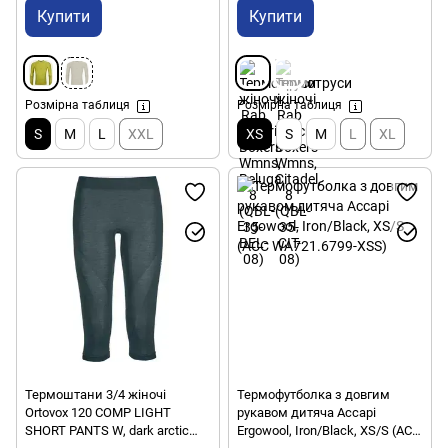
Купити
Купити
Розмірна таблиця
Розмірна таблиця
S
M
L
XXL
XS
S
M
L
XL
Термоштани 3/4 жіночі
Термофутболка з довгим
Ortovox 120 COMP LIGHT
рукавом дитяча Accapi
SHORT PANTS W, dark arctic
Ergowool, Iron/Black, XS/S (ACC