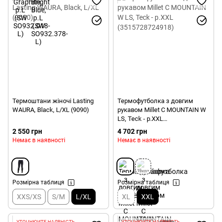
Термоштани жіночі Lasting
Термофутболка з довгим
WAURA, Black, L/XL (9090)
рукавом Millet C MOUNTAIN W
LS, Teck - р.XXL
(3515728724918)
2 550 грн
4 702 грн
Немає в наявності
Немає в наявності
Розмірна таблиця
Розмірна таблиця
XXS/XS
S/M
L/XL
XL
XXL
УТОЧНЮЙТЕ НАЯВНІСТЬ
УТОЧНЮЙТЕ НАЯВНІСТЬ