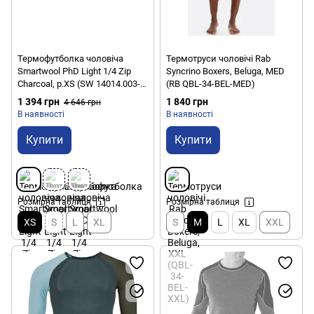
Термофутболка чоловіча
Термотруси чоловічі Rab
Smartwool PhD Light 1/4 Zip
Syncrino Boxers, Beluga, MED
Charcoal, р.XS (SW 14014.003-
(RB QBL-34-BEL-MED)
XS)
1 394 грн
1 840 грн
4 646 грн
В наявності
В наявності
Купити
Купити
Розмірна таблиця
Розмірна таблиця
XS
S
L
XL
S
M
L
XL
XXL