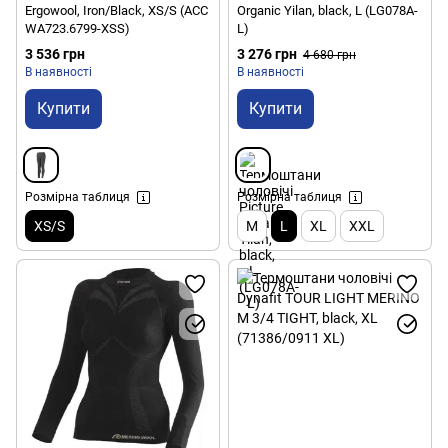
Ergowool, Iron/Black, XS/S (ACC
Organic Yilan, black, L (LG078A-
WА723.6799-XSS)
L)
3 536 грн
3 276 грн
4 680 грн
В наявності
В наявності
Купити
Купити
Розмірна таблиця
Розмірна таблиця
XS/S
M
L
XL
XXL