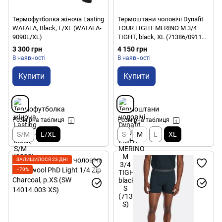
Термофутболка жіноча Lasting
Термоштани чоловічі Dynafit
WATALA, Black, L/XL (WATALA-
TOUR LIGHT MERINO M 3/4
9090L/XL)
TIGHT, black, XL (71386/0911
XL)
3 300 грн
4 150 грн
В наявності
В наявності
Купити
Купити
Розмірна таблиця
Розмірна таблиця
S/M
L/XL
S
M
L
XL
ЗАЛИШИЛОСЯ 23 ДНІ
−70%