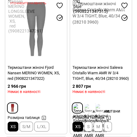
УТОЧНЮЙТЕ НАЯВНІСТЬ
Термоштани жіночі Fjord
Термоштани жіночі Salewa
Nansen MERINO WOMEN, XS,
Cristallo Warm AMR W 3/4
red (5908221347322)
TIGHT, Blue, 40/34 (28210 3960)
2 966 грн
2 807 грн
Немає в наявності
Немає в наявності
Розмірна таблиця
Розмірна таблиця
XS
S/M
L/XL
XS
S
M
L