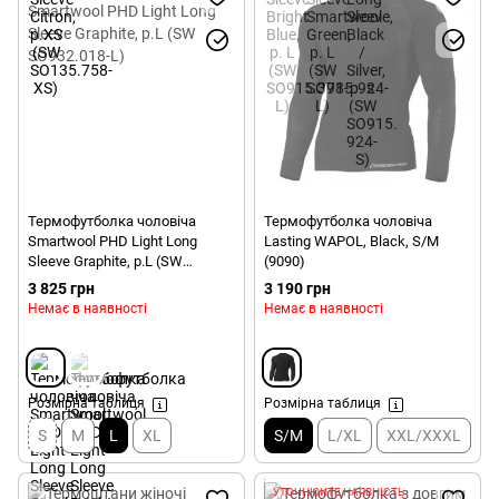
Термофутболка чоловіча
Термофутболка чоловіча
Smartwool PHD Light Long
Lasting WAPOL, Black, S/M
Sleeve Graphite, р.L (SW
(9090)
SO932.018-L)
3 825 грн
3 190 грн
Немає в наявності
Немає в наявності
Розмірна таблиця
Розмірна таблиця
S
M
L
XL
S/M
L/XL
XXL/XXXL
УТОЧНЮЙТЕ НАЯВНІСТЬ