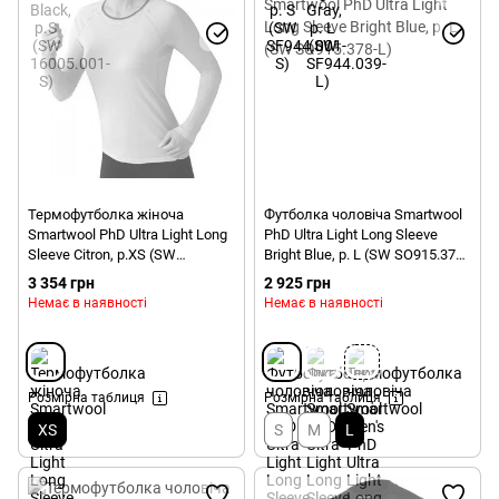
Термофутболка жіноча
Футболка чоловіча Smartwool
Smartwool PhD Ultra Light Long
PhD Ultra Light Long Sleeve
Sleeve Citron, р.XS (SW
Bright Blue, р. L (SW SO915.378-
SO135.758-XS)
L)
3 354 грн
2 925 грн
Немає в наявності
Немає в наявності
Розмірна таблиця
Розмірна таблиця
XS
S
M
L