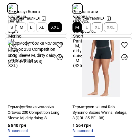
Розмірна таблиця
Розмірна таблиця
S
M
L
XL
XXL
M
L
XL
XXL
Термофутболка чоловіча
Термотруси жіночі Rab
Ortovox 230 Competition Long
Syncrino Boxers Wmns, Beluga,
Sleeve M, dirty daisy, S
8 (QBL-35-BEL-08)
(4251422589598)
6 840 грн
1 564 грн
В наявності
В наявності