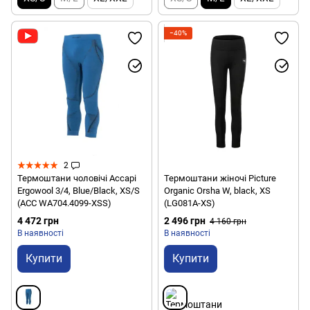
−40%
2
Термоштани чоловічі Accapi
Термоштани жіночі Picture
Ergowool 3/4, Blue/Black, XS/S
Organic Orsha W, black, XS
(ACC WА704.4099-XSS)
(LG081A-XS)
4 472 грн
2 496 грн
4 160 грн
В наявності
В наявності
Купити
Купити