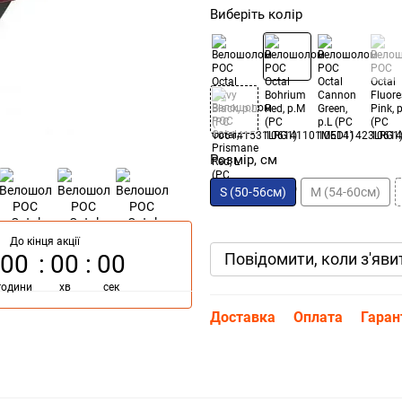
Виберіть колір
Розмір, см
S (50-56см)
M (54-60см)
До кінця акції
Повідомити, коли з'яви
00
00
00
години
хв
сек
Доставка
Оплата
Гаран