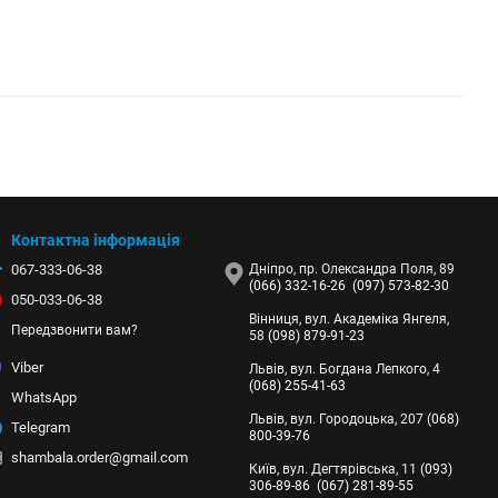
Контактна інформація
067-333-06-38
Дніпро, пр. Олександра Поля, 89
(066) 332-16-26
(097) 573-82-30
050-033-06-38
Вінниця, вул. Академіка Янгеля,
Передзвонити вам?
58
(098) 879-91-23
Viber
Львів, вул. Богдана Лепкого, 4
(068) 255-41-63
WhatsApp
Львів, вул. Городоцька, 207
(068)
Telegram
800-39-76
shambala.order@gmail.com
Київ, вул. Дегтярівська, 11
(093)
306-89-86
(067) 281-89-55