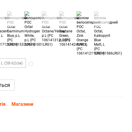
L (58-62см)
ться
тія
Магазини