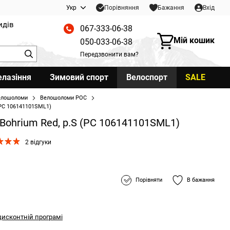
Порівняння
Укр
Бажання
Вхід
идів
067-333-06-38
Мій кошик
050-033-06-38
Передзвонити вам?
елазіння
Зимовий спорт
Велоспорт
SALE
елошоломи
Велошоломи POC
(PC 106141101SML1)
Bohrium Red, р.S (PC 106141101SML1)
2 відгуки
Порівняти
В бажання
дисконтній програмі