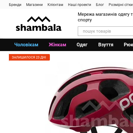
Перейти до основного контенту
Бренди
Магазини
Клієнтам
Наші проекти
Блог
Розмірні сітки
Мережа магазинів одягу 
спорту
Чоловікам
Жінкам
Одяг
Взуття
Рюк
ЗАЛИШИЛОСЯ 23 ДНІ