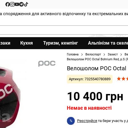
та спорядження для активного відпочинку та екстремальних в
заки
Кухня
Туризм, кемпінг
Альпінізм та скел
Головна
Велоспорт
Захист
В
Велошолом POC Octal Bohrium Red, р.S 
Велошолом POC Octal 
Артикул: 7325540780889
10 400 грн
Немає в наявності
Реєструйся
та бери участь у
%