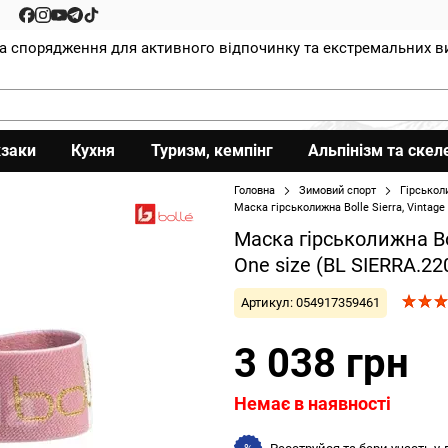
та спорядження для активного відпочинку та екстремальних в
заки
Кухня
Туризм, кемпінг
Альпінізм та скел
Головна
Зимовий спорт
Гірськол
Маска гірськолижна Bolle Sierra, Vintage
Маска гірськолижна Bol
One size (BL SIERRA.22
Артикул: 054917359461
3 038 грн
Немає в наявності