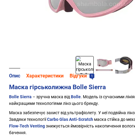
Опис
Характеристики
Відгуки
1
Маска гірськолижна Bolle Sierra
Bolle Sierra
– зручна маска від
Bolle
. Модель із сучасними лінія
найкращими технологіями лінз цього бренду.
Маска забезпечує захист від ультрафіолету. У неї подвійна лі
Завдяки технології
Carbo Glas Anti-Scratch
маска стійка до мех
Flow-Tech Venting
знижується ймовірність накопичення вологи
бачення.