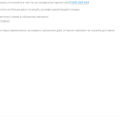
ково уточнюйте в чаті чи за телефоном гарячої лінії
0 800 300 604
яти не більше двох позицій у розмірі однієї моделі товару
фактично немає в обраному магазині,
ШТОВНО.
тавці замовлення, за невірно заповнені дані, інтернет-магазин чи служба доставки