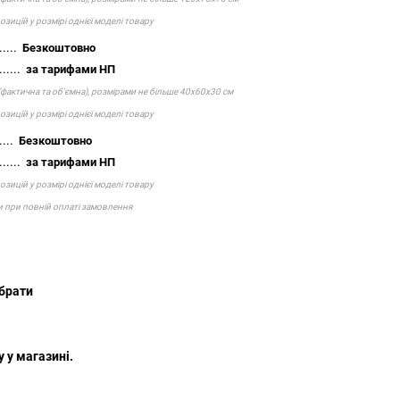
зицій у розмірі однієї моделі товару
.....
Безкоштовно
......
за тарифами НП
(фактична та об'ємна), розмірами не більше 40х60х30 см
зицій у розмірі однієї моделі товару
....
Безкоштовно
......
за тарифами НП
зицій у розмірі однієї моделі товару
и при повній оплаті замовлення
но забрати
ижчого
 у магазині.