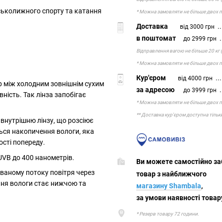
рськолижного спорту та катання
* Можна замовляти не більше двох по
Доставка
..
від 3000 грн
в поштомат
.
до 2999 грн
Відправлення вагою не більше 20 кг 
* Можна замовляти не більше двох по
Кур'єром
...
від 4000 грн
р між холодним зовнішнім сухим
за адресою
.
до 3999 грн
ність. Так лінза запобігає
* Можна замовляти не більше двох по
** Доставка кур'єром доступна тільк
внутрішню лінзу, що розсіює
ться накопичення вологи, яка
сті попереду.
/UVB до 400 нанометрів.
Ви можете самостій
ваному потоку повітря через
товар з найбл
ння вологи стає нижчою та
магазину Shambala
,
за умови наявності товару
* Резерв товару 72 години.