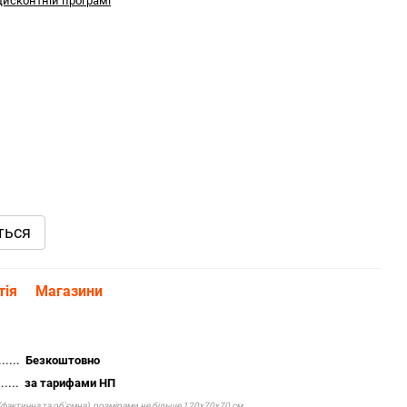
дисконтній програмі
ться
тія
Магазини
.....
Безкоштовно
.....
за тарифами НП
(фактична та об'ємна), розмірами не більше 120х70х70 см