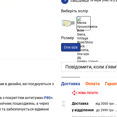
Реєструйся
та бери участь у
%
Виберіть колір
Розмір
One size
Повідомити, коли з'яви
Доставка
Оплата
Гаран
ми в дизайні, які поєднуються з
нза з покриттям антитуман
P80
+.
анічних пошкоджень, а через
Доставка
..
від 3000 грн
 та забезпечується відмінне
у відділення
..
до 2999 грн
Відправлення вагою не більше 30 кг 