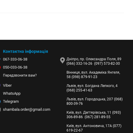
Контактна інформація
067-333-06-38
Дніпро, пр. Олександра Поля, 89
(066) 332-16-26
(097) 573-82-30
050-033-06-38
Вінниця, вул. Академіка Янгеля,
Передзвонити вам?
58
(098) 879-91-23
Viber
Львів, вул. Богдана Лепкого, 4
(068) 255-41-63
WhatsApp
Львів, вул. Городоцька, 207
(068)
Telegram
800-39-76
shambala.order@gmail.com
Київ, вул. Дегтярівська, 11
(093)
306-89-86
(067) 281-89-55
Київ, вул. Антоновича, 17А
(077)
619-22-67