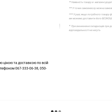
** Наявність товару в магазині додат
*** У точки самовивозу можна замовл
**** У разі, якщо потрібного товару 
ми можемо доставити його БЕЗКО
*
При виникненні складнощів при дос
відповідальності не несуть
ю ціною та доставкою по всій
лефоном 067-333-06-38, 050-