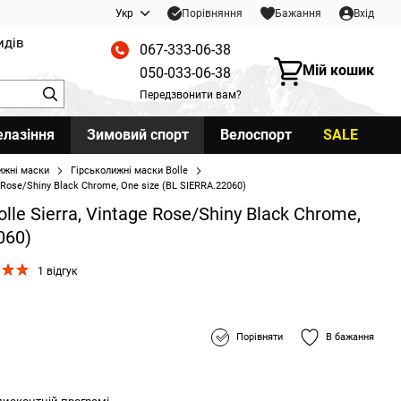
Порівняння
Укр
Бажання
Вхід
идів
067-333-06-38
Мій кошик
050-033-06-38
Передзвонити вам?
елазіння
Зимовий спорт
Велоспорт
SALE
ижні маски
Гірськолижні маски Bolle
 Rose/Shiny Black Chrome, One size (BL SIERRA.22060)
le Sierra, Vintage Rose/Shiny Black Chrome,
060)
1 відгук
Порівняти
В бажання