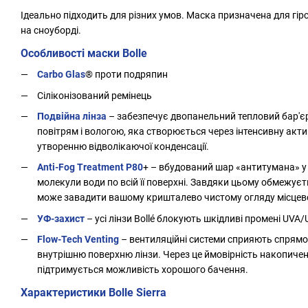
Ідеально підходить для різних умов. Маска призначена для гі
на сноуборді.
Особливості маски Bolle
Carbo Glas
® проти подряпин
Сіліконізований ремінець
Подвійна лінза
– забезпечує двопанельний тепловий бар'є
повітрям і вологою, яка створюється через інтенсивну актив
утворенню відволікаючої конденсації.
Anti-Fog Treatment P80
+ – вбудований шар «антитумана» у 
молекули води по всій її поверхні. Завдяки цьому обмежує
може завадити вашому кришталево чистому огляду місцево
УФ-захист
– усі лінзи Bollé блокують шкідливі промені UVA
Flow-Tech Venting
– вентиляційні системи сприяють спрямо
внутрішню поверхню лінзи. Через це ймовірність накопиче
підтримується можливість хорошого бачення.
Характеристики Bolle Sierra