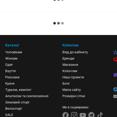
Каталог
Клієнтам
Чоловікам
Вхід до кабінету
Жінкам
Бренди
Одяг
Магазини
Взуття
Клієнтам
Рюкзаки
Наші проекти
Кухня
Блог
Туризм, кемпінг
Мапа сайту
Альпінізм та скелелазіння
Розмірні сітки
Зимовий спорт
Ми в соцмережах
Велоспорт
SALE