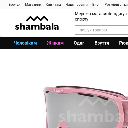
Перейти до основного контенту
Бренди
Магазини
Клієнтам
Наші проекти
Блог
Розмірні сітки
Мережа магазинів одягу 
спорту
Чоловікам
Жінкам
Одяг
Взуття
Рюк