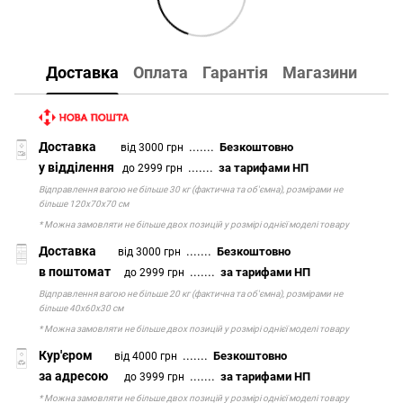
Доставка
Оплата
Гарантія
Магазини
Доставка
.......
Безкоштовно
від 3000 грн
у відділення
.......
за тарифами НП
до 2999 грн
Відправлення вагою не більше 30 кг (фактична та об'ємна), розмірами не
більше 120х70х70 см
* Можна замовляти не більше двох позицій у розмірі однієї моделі товару
Доставка
.......
Безкоштовно
від 3000 грн
в поштомат
.......
за тарифами НП
до 2999 грн
Відправлення вагою не більше 20 кг (фактична та об'ємна), розмірами не
більше 40х60х30 см
* Можна замовляти не більше двох позицій у розмірі однієї моделі товару
Кур'єром
.......
Безкоштовно
від 4000 грн
за адресою
.......
за тарифами НП
до 3999 грн
* Можна замовляти не більше двох позицій у розмірі однієї моделі товару