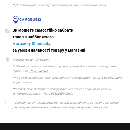
** Доставка кур'єром доступна тільки при повній оплаті замовлення
Ви можете самостійно забрати
товар з найближчого
магазину Shambala
,
за умови наявності товару у магазині.
* Резерв товару 72 години.
** Наявність товару в магазині додатково уточнюйте в чаті чи за телефоном
гарячої лінії
0 800 300 604
*** У точки самовивозу можна замовляти не більше двох позицій у розмірі однієї
моделі товару
**** У разі, якщо потрібного товару фактично немає в обраному магазині,
ми можемо доставити його БЕЗКОШТОВНО.
*
При виникненні складнощів при доставці замовлення, за невірно заповнені
дані, інтернет-магазин чи служба доставки відповідальності не несуть