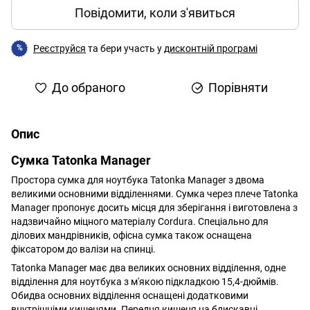
Повідомити, коли з'явиться
Реєструйся
та бери участь у
дисконтній програмі
%
До обраного
Порівняти
Опис
Сумка Tatonka Manager
Простора сумка для ноутбука Tatonka Manager з двома
великими основними відділеннями. Сумка через плече Tatonka
Manager пропонує досить місця для зберігання і виготовлена ​​з
надзвичайно міцного матеріалу Cordura. Спеціально для
ділових мандрівників, офісна сумка також оснащена
фіксатором до валізи на спинці.
Tatonka Manager має два великих основних відділення, одне
відділення для ноутбука з м'якою підкладкою 15,4-дюймів.
Обидва основних відділення оснащені додатковими
внутрішніми кишенями. Передня кишеня на блискавці