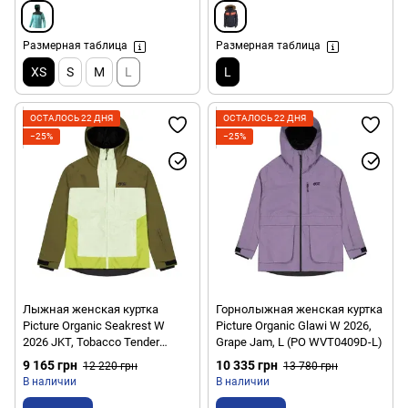
Размерная таблица
Размерная таблица
XS
S
M
L
L
ОСТАЛОСЬ 22 ДНЯ
ОСТАЛОСЬ 22 ДНЯ
−25%
−25%
Лыжная женская куртка
Горнолыжная женская куртка
Picture Organic Seakrest W
Picture Organic Glawi W 2026,
2026 JKT, Tobacco Tender
Grape Jam, L (PO WVT0409D-L)
Green, L (PO WVT0399A-L)
9 165 грн
10 335 грн
12 220 грн
13 780 грн
В наличии
В наличии