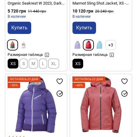
Organic Seakrest W 2023, Dark
Marmot Sling Shot Jacket, XS -
Sea, XS (PO WVT270A-XS)
Summer Pink/Berry Wine (MRT
5 720 грн
10 120 грн
11 440 грн
20 240 грн
76200.6566-XS)
В наличии
В наличии
Купить
Купить
+3
Размерная таблица
Размерная таблица
XS
S
M
L
XL
XS
ОСТАЛОСЬ 22 ДНЯ
ОСТАЛОСЬ 22 ДНЯ
−50%
−40%