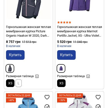
Горнолыжная женская теплая
Горнолыжная женская теплая
мембранная куртка Picture
мембранная куртка Marmot
Organic Haakon W 2020, Dark
Portillo Jacket, XS - Ultra Violet
Blue, XS (PO WVT149B-XS)
(MRT 75130.6393-XS)
8 757 грн
5 520 грн
17 513 грн
11 040 грн
В наличии
В наличии
Купить
Купить
Размерная таблица
Размерная таблица
XS
L
XS
ОСТАЛОСЬ 22 ДНЯ
ОСТАЛОСЬ 22 ДНЯ
−40%
−50%