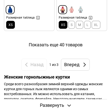
Размерная таблица
Размерная таблица
XS
XS
S
M
L
XL
Показать еще 40 товаров
Назад
Вперед
1
из 3
Женские горнолыжные куртки
Среди всего разнообразия зимней верхней одежды женские
куртки для горных лыж являются одними из самых
востребованных. Их можно использовать для катания,
прогулок, скитура, фрирайда. Некоторые модели, такие как
Marmot Sling Shot Jacket, можно использовать для города в
Развернуть
особо холодные дни. Также есть модели (Marmot Tamarack