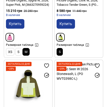
Picture Organic, Sygna W, 2026,
Picture Organic, Citrik W, 2026,
Super Pink, M (3663270959224)
Tobacco Tender Green, S (PO
WVT0406A-S)
15 210 грн
8 580 грн
20 280 грн
11 440 грн
В наличии
В наличии
Купить
Купить
Размерная таблица
Размерная таблица
XS
S
M
S
ОСТАЛОСЬ 22 ДНЯ
ОСТАЛОСЬ 22 ДНЯ
−25%
−25%