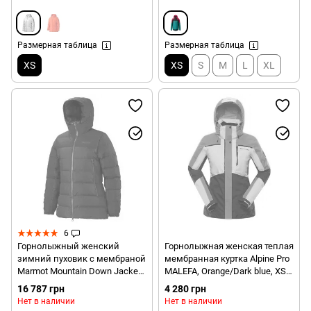
Размерная таблица
Размерная таблица
XS
XS
S
M
L
XL
6
Горнолыжный женский
Горнолыжная женская теплая
зимний пуховик с мембраной
мембранная куртка Alpine Pro
Marmot Mountain Down Jacket,
MALEFA, Orange/Dark blue, XS
XS - Gem Blue (MRT
(LJCY546235 XS)
16 787 грн
4 280 грн
76030.2532-XS)
Нет в наличии
Нет в наличии