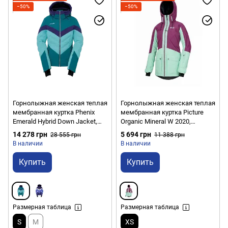
−50%
−50%
Горнолыжная женская теплая
Горнолыжная женская теплая
мембранная куртка Phenix
мембранная куртка Picture
Emerald Hybrid Down Jacket,
Organic Mineral W 2020,
6/36 - Turquoise (PH
Raspberry, XS (PO WVT166D-
14 278 грн
5 694 грн
28 555 грн
11 388 грн
ESA82OT55,BLG-6/36)
XS)
В наличии
В наличии
Купить
Купить
Размерная таблица
Размерная таблица
S
M
XS