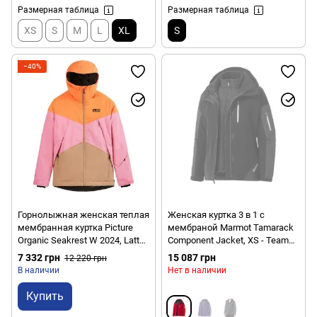
Размерная таблица
Размерная таблица
XS
S
M
L
XL
S
−40%
Горнолыжная женская теплая
Женская куртка 3 в 1 с
мембранная куртка Picture
мембраной Marmot Tamarack
Organic Seakrest W 2024, Latte,
Component Jacket, XS - Team
S (3663270778450)
Red/Rocket Red (MRT
7 332 грн
15 087 грн
12 220 грн
45520.6287-XS)
В наличии
Нет в наличии
Купить