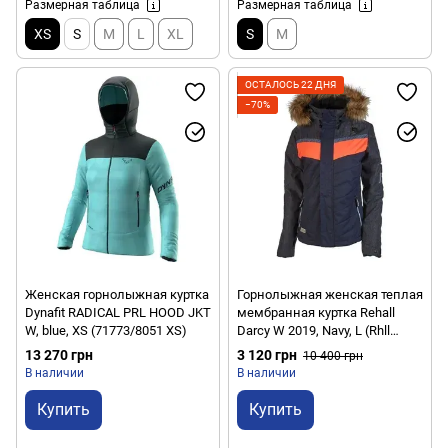
Размерная таблица
Размерная таблица
XS
S
M
L
XL
S
M
ОСТАЛОСЬ 22 ДНЯ
−70%
Женская горнолыжная куртка
Горнолыжная женская теплая
Dynafit RADICAL PRL HOOD JKT
мембранная куртка Rehall
W, blue, XS (71773/8051 XS)
Darcy W 2019, Navy, L (Rhll
50324-L)
13 270 грн
3 120 грн
10 400 грн
В наличии
В наличии
Купить
Купить