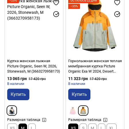
−25%
ОСТАЛОСЬ 22 ДНЯ
−35%
Куртка женская лыжная
Горнолыжная женская теплая
Picture Organic, Seen W, 2026,
мембранная куртка Picture
Stonewash, M (3663270958173)
Organic Exa W 2024, Desert
Sage, XS (PO WVT315D-DS-XS)
13 065 грн
11 323 грн
17 420 грн
17 420 грн
В наличии
В наличии
Купить
Купить
Размерная таблица
Размерная таблица
XS
M
L
XS
S
M
L
XL