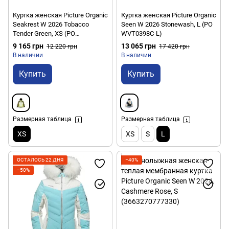
Куртка женская Picture Organic
Куртка женская Picture Organic
Seakrest W 2026 Tobacco
Seen W 2026 Stonewash, L (PO
Tender Green, XS (PO
WVT0398C-L)
WVT0399A-XS)
9 165 грн
13 065 грн
12 220 грн
17 420 грн
В наличии
В наличии
Купить
Купить
Размерная таблица
Размерная таблица
XS
XS
S
L
ОСТАЛОСЬ 22 ДНЯ
−40%
−50%