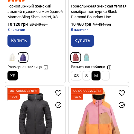
Горнолыжный женский
Горнолыжная женская теплая
зимний пуховик с мембраной
мембранная куртка Black
Marmot Sling Shot Jacket, XS -
Diamond Boundary Line
Ultra Violet/Dark Violet (MRT
Insulated Jacket, M - Wild Rose
10 120 грн
10 460 грн
20 240 грн
17 434 грн
75290.6394-XS)
(BD 746061.6012-M)
В наличии
В наличии
Купить
Купить
Размерная таблица
Размерная таблица
XS
XS
S
M
L
ОСТАЛОСЬ 22 ДНЯ
ОСТАЛОСЬ 22 ДНЯ
−30%
−40%