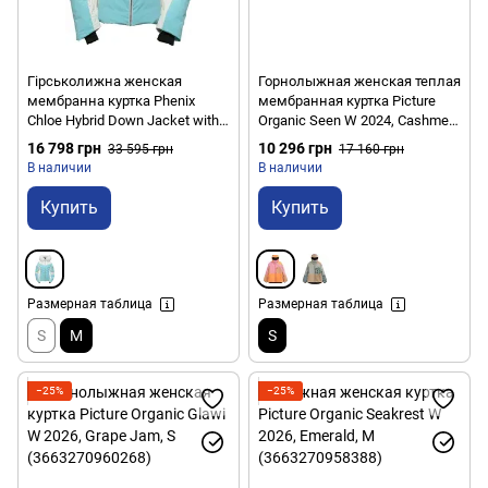
Гірськолижна женская
Горнолыжная женская теплая
мембранна куртка Phenix
мембранная куртка Picture
Chloe Hybrid Down Jacket with
Organic Seen W 2024, Cashmere
Fur, 8/38 - Turquoise (PH
Rose, S (3663270777330)
16 798 грн
10 296 грн
33 595 грн
17 160 грн
ES882OT58R.CB-8/38)
В наличии
В наличии
Купить
Купить
Размерная таблица
Размерная таблица
S
M
S
−25%
−25%