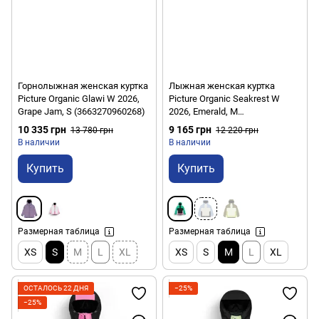
Горнолыжная женская куртка
Лыжная женская куртка
Picture Organic Glawi W 2026,
Picture Organic Seakrest W
Grape Jam, S (3663270960268)
2026, Emerald, M
(3663270958388)
10 335 грн
9 165 грн
13 780 грн
12 220 грн
В наличии
В наличии
Купить
Купить
Размерная таблица
Размерная таблица
XS
S
M
L
XL
XS
S
M
L
XL
ОСТАЛОСЬ 22 ДНЯ
−25%
−25%