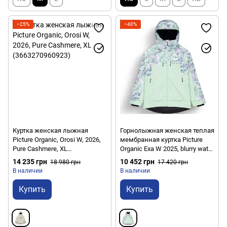
−25%
−40%
Куртка женская лыжная
Горнолыжная женская теплая
Picture Organic, Orosi W, 2026,
мембранная куртка Picture
Pure Cashmere, XL
Organic Exa W 2025, blurry water
(3663270960923)
print, S (3663270864320)
14 235 грн
10 452 грн
18 980 грн
17 420 грн
В наличии
В наличии
Купить
Купить