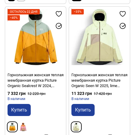
ОСТАЛОСЬ 22 ДНЯ
−35%
−40%
Горнолыжная женская теплая
Горнолыжная женская теплая
мембранная куртка Picture
мембранная куртка Picture
Organic Seakrest W 2024,
Organic Seen W 2025, lime
Camel, XS (PO WVT319D-C-XS)
cream-hemp-roebuck, S
7 332 грн
11 323 грн
12 220 грн
17 420 грн
(3663270864672)
В наличии
В наличии
Купить
Купить