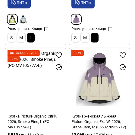
Купить
Купить
Размерная таблица
Размерная таблица
S
M
L
S
M
L
ОСТАЛОСЬ 22 ДНЯ
−25%
−25%
Куртка Picture Organic Citrik,
Куртка женская лыжная
2026, Smoke Pine, L (PO
Picture Organic, Exa W, 2026,
MVT0577A-L)
Grape Jam, M (3663270959712)
8 580 грн
13 065 грн
11 440 грн
17 420 грн