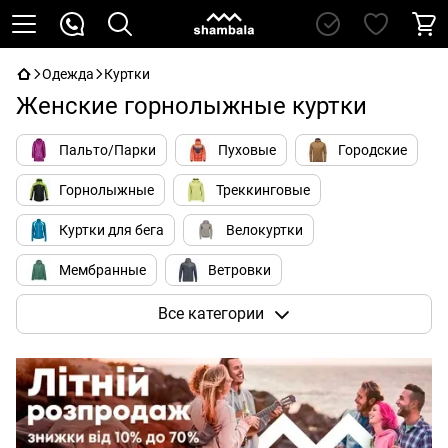
Одежда
Куртки
Женские горнолыжные куртки
Пальто/Парки
Пуховые
Городские
Горнолыжные
Треккинговые
Куртки для бега
Велокуртки
Мембранные
Ветровки
Для альпинизма
Soft Shell
Все категории