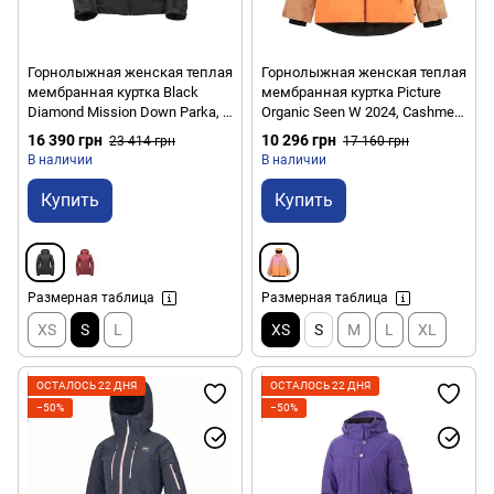
Горнолыжная женская теплая
Горнолыжная женская теплая
мембранная куртка Black
мембранная куртка Picture
Diamond Mission Down Parka, S
Organic Seen W 2024, Cashmere
- Smoke (BD XNJ9.022-S)
Rose, XS (PO WVT314C-CR-XS)
16 390 грн
10 296 грн
23 414 грн
17 160 грн
В наличии
В наличии
Купить
Купить
Размерная таблица
Размерная таблица
XS
S
L
XS
S
M
L
XL
ОСТАЛОСЬ 22 ДНЯ
ОСТАЛОСЬ 22 ДНЯ
−50%
−50%