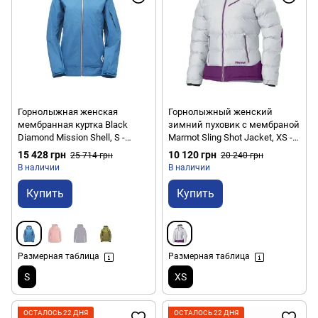
Горнолыжная женская
Горнолыжный женский
мембранная куртка Black
зимний пуховик с мембраной
Diamond Mission Shell, S -
Marmot Sling Shot Jacket, XS -
Agean (BD CA93.423-S)
Glaicer Grey/Grape Juice (MRT
15 428 грн
10 120 грн
25 714 грн
20 240 грн
75530.1131-XS)
В наличии
В наличии
Купить
Купить
Размерная таблица
Размерная таблица
S
XS
ОСТАЛОСЬ 22 ДНЯ
ОСТАЛОСЬ 22 ДНЯ