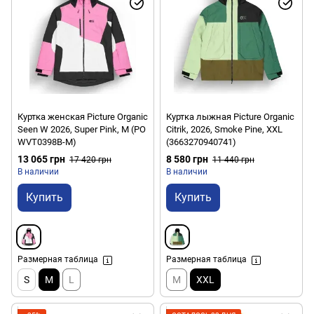
Куртка женская Picture Organic
Куртка лыжная Picture Organic
Seen W 2026, Super Pink, M (PO
Citrik, 2026, Smoke Pine, XXL
WVT0398B-M)
(3663270940741)
13 065 грн
8 580 грн
17 420 грн
11 440 грн
В наличии
В наличии
Купить
Купить
Размерная таблица
Размерная таблица
S
M
L
M
XXL