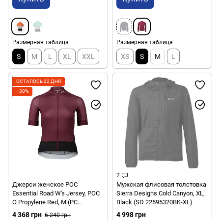
Размерная таблица
Размерная таблица
S
M
L
XL
XXL
XS
S
M
L
ОСТАЛОСЬ 22 ДНЯ
−30%
2
Джерси женское POC
Мужская флисовая толстовка
Essential Road W's Jersey, POC
Sierra Designs Cold Canyon, XL,
O Propylene Red, M (PC
Black (SD 22595320BK-XL)
532908331MED1)
4 368 грн
4 998 грн
6 240 грн