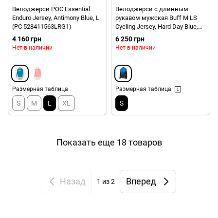
Велоджерси POC Essential
Велоджерси с длинным
Enduro Jersey, Antimony Blue, L
рукавом мужская Buff M LS
(PC 528411563LRG1)
Cycling Jersey, Hard Day Blue,
р.S (BU 2127.707.03)
4 160 грн
6 250 грн
Нет в наличии
Нет в наличии
Размерная таблица
Размерная таблица
S
M
L
XL
S
Показать еще 18 товаров
Назад
Вперед
1
из 2