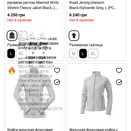
рукавом реглан Marmot Wm's
Road Jersey,Uranium
Stretch Fleece Jaket Black, L
Black/Sylvanite Grey, L (PC
(MRT 89660.001-L)
582118288LRG1)
4 250 грн
6 240 грн
Нет в наличии
Нет в наличии
Размерная таблица
Размерная таблица
L
XL
M
L
XL
Кофта женская флисовая
Женская флисовая кофта с