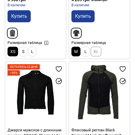
В наличии
В наличии
Купить
Купить
Размерная таблица
Размерная таблица
XS
S
L
M
L
XL
ОСТАЛОСЬ 22 ДНЯ
−30%
Джерси мужское с длинным
Флисовый реглан Black