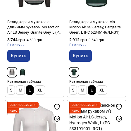
Велоджерси мужское с
Велоджерси мужское M's
длинным рукавом M's Motion
Motion Air SS Jersey, Pargasite
Air LS Jersey, Granite Grey, L (PC
Green, L (PC 523461467LRG1)
523441042LRG1)
3 744 грн
2 912 грн
4 680 грн
3 640 грн
В наличии
В наличии
Купить
Купить
Размерная таблица
Размерная таблица
S
M
L
XL
S
M
L
XL
ОСТАЛОСЬ 22 ДНЯ
ОСТАЛОСЬ 22 ДНЯ
−20%
−20%