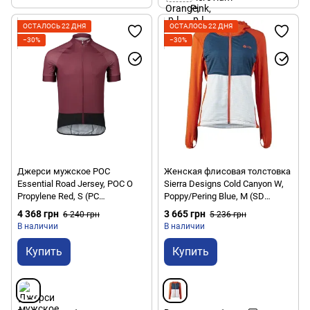
ОСТАЛОСЬ 22 ДНЯ
ОСТАЛОСЬ 22 ДНЯ
−30%
−30%
Джерси мужское POC
Женская флисовая толстовка
Essential Road Jersey, POC O
Sierra Designs Cold Canyon W,
Propylene Red, S (PC
Poppy/Pering Blue, M (SD
582118331SML1)
33595320POP-M)
4 368 грн
3 665 грн
6 240 грн
5 236 грн
В наличии
В наличии
Купить
Купить