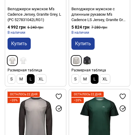
Велоджерси мужское M's
Велоджерси мужское с
Cadence Jersey, Granite Grey, L
длинным рукавом M's
(PC 527831042LRG1)
Cadence LS Jersey, Granite Grey,
L (PC 527841042LRG1)
4 992 грн
5 824 грн
6 240 грн
7 280 грн
В наличии
В наличии
Купить
Купить
Размерная таблица
Размерная таблица
S
M
L
XL
S
M
L
XL
ОСТАЛОСЬ 22 ДНЯ
ОСТАЛОСЬ 22 ДНЯ
−20%
−20%