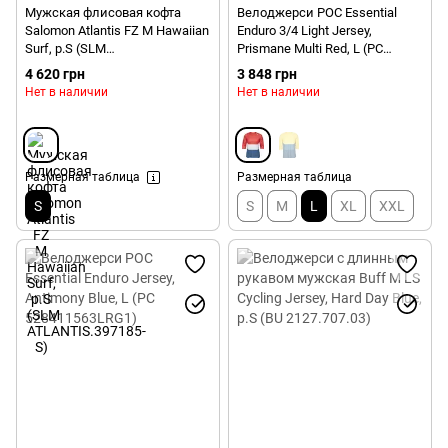
Мужская флисовая кофта
Велоджерси POC Essential
Salomon Atlantis FZ M Hawaiian
Enduro 3/4 Light Jersey,
Surf, р.S (SLM
Prismane Multi Red, L (PC
ATLANTIS.397185-S)
528338186LRG1)
4 620 грн
3 848 грн
Нет в наличии
Нет в наличии
Размерная таблица
Размерная таблица
S
S
M
L
XL
XXL