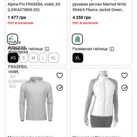
Alpine Pro FRASEBA, violet, XS
рукавом реглан Marmot Wm's
(LSWA376836 XS)
Stretch Fleece Jacket Green
Forest, XL (MRT 89560.4331-XL)
1 477 грн
4 250 грн
Нет в наличии
Нет в наличии
Размерная таблица
Размерная таблица
XS
S
M
L
XL
XL