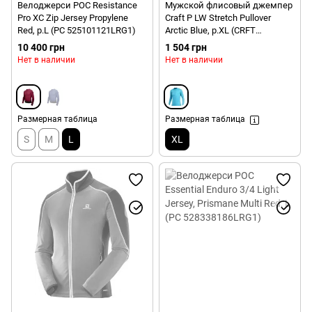
Велоджерси POC Resistance
Мужской флисовый джемпер
Pro XC Zip Jersey Propylene
Craft P LW Stretch Pullover
Red, р.L (PC 525101121LRG1)
Arctic Blue, p.XL (CRFT
1900927.2662-XL)
10 400 грн
1 504 грн
Нет в наличии
Нет в наличии
Размерная таблица
Размерная таблица
S
M
L
XL