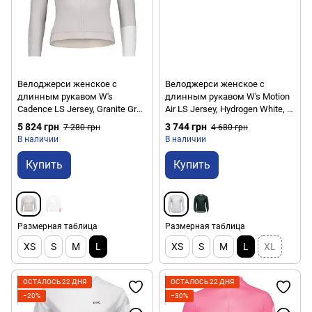
Велоджерси женское с
Велоджерси женское с
длинным рукавом W's
длинным рукавом W's Motion
Cadence LS Jersey, Granite Grey,
Air LS Jersey, Hydrogen White, L
L (PC 533221042LRG1)
(PC 533191001LRG1)
5 824 грн
3 744 грн
7 280 грн
4 680 грн
В наличии
В наличии
Купить
Купить
Размерная таблица
Размерная таблица
XS
S
M
L
XS
S
M
L
XL
ОСТАЛОСЬ 22 ДНЯ
ОСТАЛОСЬ 22 ДНЯ
−20%
−30%