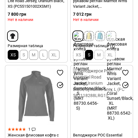
Lite Road Jersey, Uranium Black,
рукавом реглан Marmot Wm's
XS (PC551501002XSM1)
Variant Jacket,
Gemstone/Black, S (MRT
7 800 грн
7 012 грн
88730.6456-S)
Нет в наличии
Нет в наличии
Размерная таблица
Размерная таблица
XS
S
M
L
XL
XS
S
M
XL
1
Женская флисовая кофта с
Велоджерси POC Essential