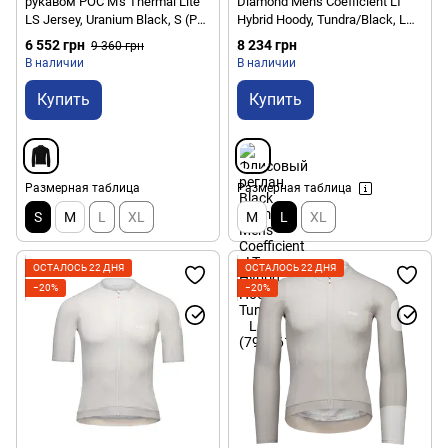
рукавом POC M's Thermal Lite
Diamond Men's Coefficient LT
LS Jersey, Uranium Black, S (PC
Hybrid Hoody, Tundra/Black, L
523361002SML1)
(793661540908)
6 552 грн
8 234 грн
9 360 грн
В наличии
В наличии
Купить
Купить
Размерная таблица
Размерная таблица
S
M
L
XL
M
L
XL
ОСТАЛОСЬ 22 ДНЯ
ОСТАЛОСЬ 22 ДНЯ
−20%
−20%