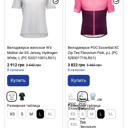
Велоджерси женское W's
Велоджерси POC Essential XC
Motion Air SS Jersey, Hydrogen
Zip Tee Flerovium Pink, р.L (PC
White, L (PC 533211001LRG1)
528301719LRG1)
2 912 грн
3 822 грн
3 640 грн
5 460 грн
В наличии
В наличии
Купить
Купить
Размерная таблица
Размерная таблица
XS
S
M
L
XL
XS
S
M
L
XL
XXL