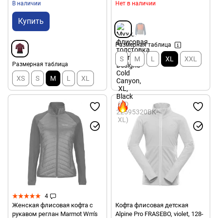
В наличии
Нет в наличии
Купить
Размерная таблица
S
M
L
XL
XXL
Размерная таблица
XS
S
M
L
XL
4
Женская флисовая кофта с
Кофта флисовая детская
рукавом реглан Marmot Wm's
Alpine Pro FRASEBO, violet, 128-