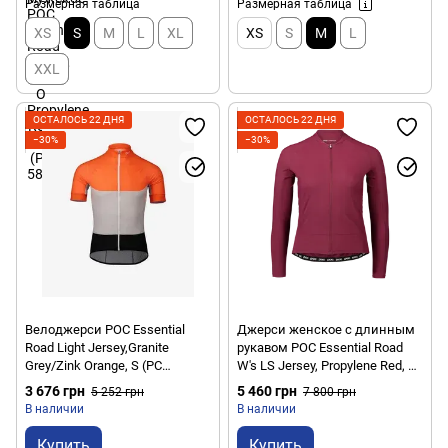
Размерная таблица
Размерная таблица
XS
S
M
L
XL
XS
S
M
L
XXL
ОСТАЛОСЬ 22 ДНЯ
ОСТАЛОСЬ 22 ДНЯ
−30%
−30%
Велоджерси POC Essential
Джерси женское с длинным
Road Light Jersey,Granite
рукавом POC Essential Road
Grey/Zink Orange, S (PC
W's LS Jersey, Propylene Red, S
582128287SML1)
(PC 532921121SML1)
3 676 грн
5 460 грн
5 252 грн
7 800 грн
В наличии
В наличии
Купить
Купить