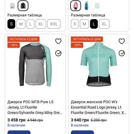
Размерная таблица
Размерная таблица
S
M
L
XL
XXL
S
M
L
XL
ОСТАЛОСЬ 22 ДНЯ
ОСТАЛОСЬ 22 ДНЯ
−30%
−30%
Джерси POC MTB Pure LS
Джерси женское POC W's
Jersey, Lt Fluorite
Essential Road Logo jersey, Lt
Green/Sylvanite Grey/Alloy Grey,
Fluorite Green/Fluorite Green, XS
S (PC 528448320SML1)
(PC 532938311XSM1)
3 458 грн
3 640 грн
4 940 грн
5 200 грн
В наличии
В наличии