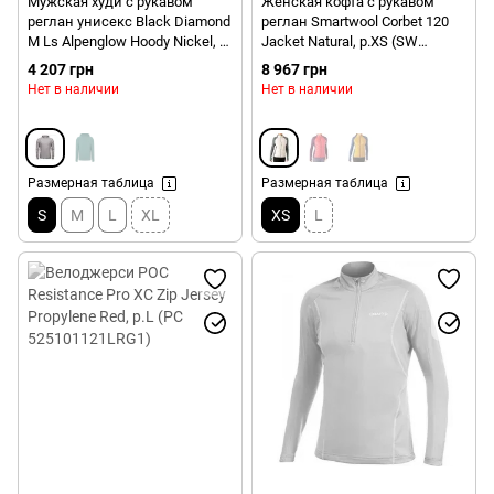
Мужская худи с рукавом
Женская кофта с рукавом
реглан унисекс Black Diamond
реглан Smartwool Corbet 120
M Ls Alpenglow Hoody Nickel, S
Jacket Natural, р.XS (SW
(BD 752020.1005-S)
SP243.100-XS)
4 207 грн
8 967 грн
Нет в наличии
Нет в наличии
Размерная таблица
Размерная таблица
S
M
L
XL
XS
L