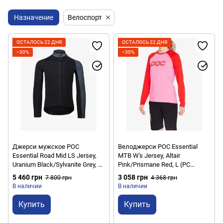
Назначение
Велоспорт
ОСТАЛОСЬ 22 ДНЯ
ОСТАЛОСЬ 22 ДНЯ
−30%
−30%
Джерси мужское POC
Велоджерси POC Essential
Essential Road Mid LS Jersey,
MTB W's Jersey, Altair
Uranium Black/Sylvanite Grey, S
Pink/Prismane Red, L (PC
(PC 582108288SML1)
528368236LRG1)
5 460 грн
3 058 грн
7 800 грн
4 368 грн
В наличии
В наличии
Купить
Купить