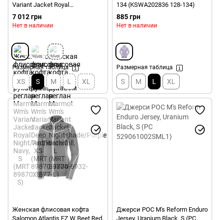
Variant Jacket Royal
134 (KSWA202836 128-134)
Night/Arctic Navy, S (MRT
7 012 грн
885 грн
89870.3877-S)
Нет в наличии
Нет в наличии
Размерная таблица
Размерная таблица
XS
S
M
L
XL
S
M
L
XL
Женская флисовая кофта
Джерси POC M's Reform Enduro
Salomon Atlantis FZ W Beet Red,
Jersey, Uranium Black, S (PC