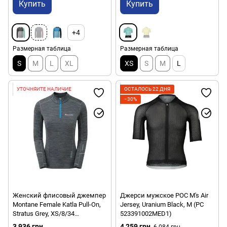
Купить
Купить
+4
Размерная таблица
Размерная таблица
S
M
L
XL
XS
S
M
L
УТОЧНЯЙТЕ НАЛИЧИЕ
ОСТАЛОСЬ 22 ДНЯ
−30%
Женский флисовый джемпер
Джерси мужское POC M's Air
Montane Female Katla Pull-On,
Jersey, Uranium Black, M (PC
Stratus Grey, XS/8/34
523391002MED1)
(5055571797342)
3 936 грн
4 259 грн
6 084 грн