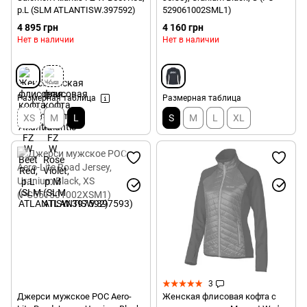
р.L (SLM ATLANTISW.397592)
529061002SML1)
4 895 грн
4 160 грн
Нет в наличии
Нет в наличии
Размерная таблица
Размерная таблица
XS
M
L
S
M
L
XL
3
Джерси мужское POC Aero-
Женская флисовая кофта с