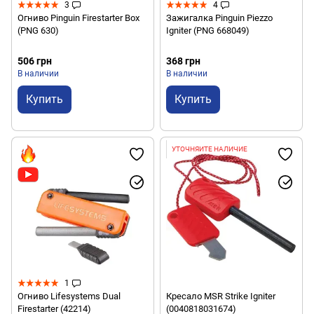
3
4
Огниво Pinguin Firestarter Box
Зажигалка Pinguin Piezzo
(PNG 630)
Igniter (PNG 668049)
506 грн
368 грн
В наличии
В наличии
Купить
Купить
УТОЧНЯЙТЕ НАЛИЧИЕ
1
Огниво Lifesystems Dual
Кресало MSR Strike Igniter
Firestarter (42214)
(0040818031674)