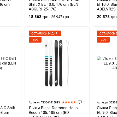
146 cm
Shift X EL 10.0, 176 cm (ELN
El 10.0, Bl
ABGLRH25-176)
ABELVR25-
18 863 грн
20 578 грн
н
26 947 грн
ОСТАЛОСЬ 24 ДНЯ
ОСТАЛОСЬ 2
−50%
−30%
2
Артикул: 793661415893
Артикул: 3838
 C Shift
Лыжи Black Diamond Helio
Лыжи Elan 
168 cm
Recon 105, 185 cm (BD
EL 9.0, Bla