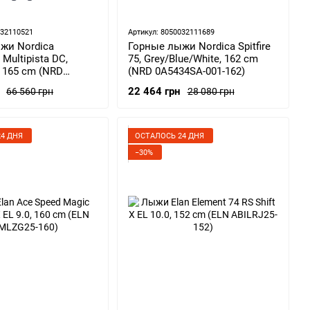
032110521
Артикул: 8050032111689
жи Nordica
Горные лыжи Nordica Spitfire
Multipista DC,
75, Grey/Blue/White, 162 cm
, 165 cm (NRD
(NRD 0A5434SA-001-162)
001-165)
22 464 грн
66 560 грн
28 080 грн
4 ДНЯ
ОСТАЛОСЬ 24 ДНЯ
−30%