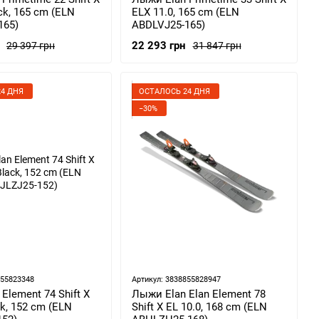
ack, 165 cm (ELN
ELX 11.0, 165 cm (ELN
165)
ABDLVJ25-165)
22 293 грн
29 397 грн
31 847 грн
4 ДНЯ
ОСТАЛОСЬ 24 ДНЯ
−30%
855823348
Артикул: 3838855828947
Element 74 Shift X
Лыжи Elan Elan Element 78
ck, 152 cm (ELN
Shift X EL 10.0, 168 cm (ELN