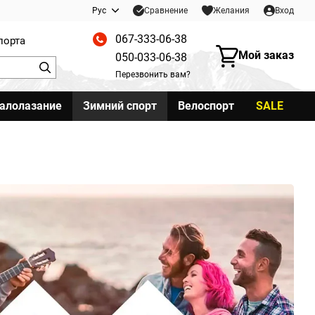
Сравнение
Рус
Желания
Вход
067-333-06-38
порта
Мой заказ
050-033-06-38
Перезвонить вам?
калолазание
Зимний спорт
Велоспорт
SALE