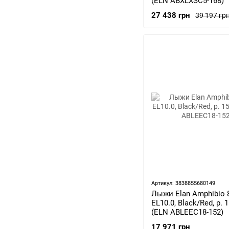
(ELN ABXLXSC5-168)
27 438 грн
39 197 гр
Артикул: 3838855680149
Лыжи Elan Amphibio 
EL10.0, Black/Red, р. 
(ELN ABLEEC18-152)
17 971 грн