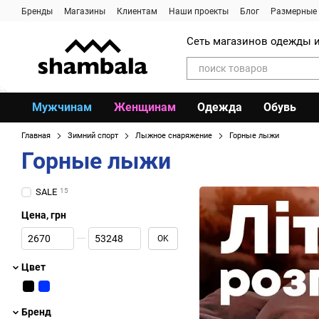
Перейти к основному контенту
Бренды
Магазины
Клиентам
Наши проекты
Блог
Размерные 
Сеть магазинов одежды и
Мужчинам
Женщинам
Одежда
Обувь
Главная
Зимний спорт
Лыжное снаряжение
Горные лыжи
Горные лыжи
SALE
15
Цена, грн
От Цена, грн
До Цена, грн
OK
Цвет
Бренд