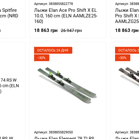
Артикул: 3838855822778
Артикул: 3838
Spitfire
Лыжи Elan Ace Pro Shift X EL
Лыжи Elan
2 cm (NRD
10.0, 160 cm (ELN AAMLZE25-
Pro Shift X
160)
AAMLZG25-
18 863 грн
18 863 грн
н
26 947 грн
ОСТАЛОСЬ 24 ДНЯ
ОСТАЛОСЬ 2
−30%
−30%
Артикул: 3838855829050
Артикул: 3838
4 RS W
Лыжи Elan Element 78 TI RS
Лыжи Elan 