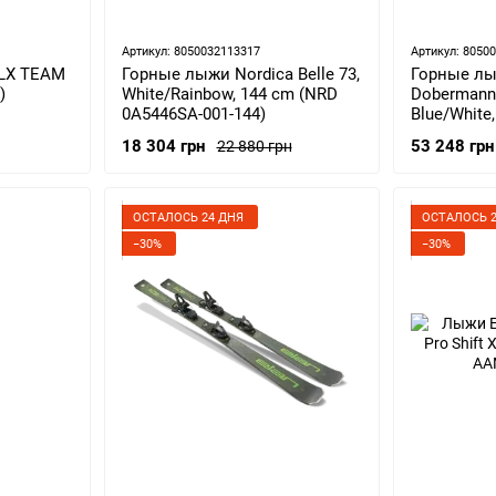
Артикул: 8050032113317
Артикул: 8050
SLX TEAM
Горные лыжи Nordica Belle 73,
Горные лы
)
White/Rainbow, 144 cm (NRD
Dobermann 
0A5446SA-001-144)
Blue/White
0A5425NA-
18 304 грн
53 248 грн
22 880 грн
ОСТАЛОСЬ 24 ДНЯ
ОСТАЛОСЬ 2
−30%
−30%