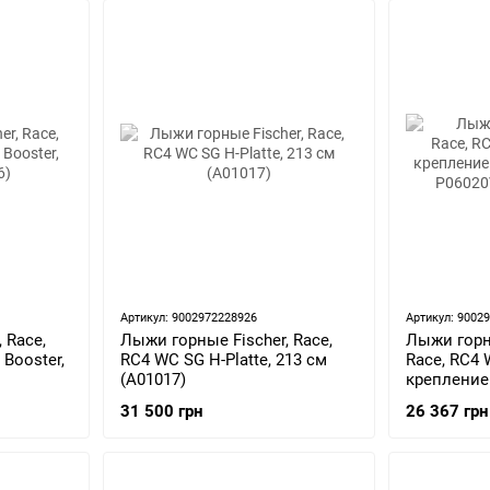
Артикул: 9002972228926
Артикул: 9002
 Race,
Лыжи горные Fischer, Race,
Лыжи горны
Booster,
RC4 WC SG H-Platte, 213 см
Race, RC4 
(A01017)
крепление 
(FSR P0602
31 500 грн
26 367 грн