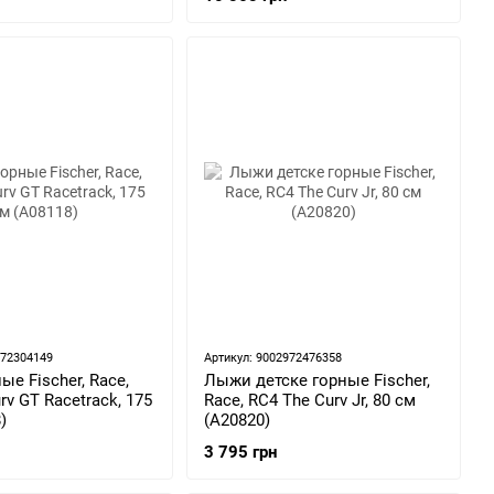
972304149
Артикул: 9002972476358
е Fischer, Race,
Лыжи детске горные Fischer,
rv GT Racetrack, 175
Race, RC4 The Curv Jr, 80 см
)
(A20820)
3 795 грн