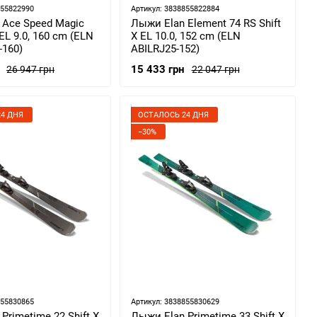
855822990
Артикул: 3838855822884
 Ace Speed Magic
Лыжи Elan Element 74 RS Shift
 EL 9.0, 160 cm (ELN
X EL 10.0, 152 cm (ELN
160)
ABILRJ25-152)
15 433 грн
26 947 грн
22 047 грн
4 ДНЯ
ОСТАЛОСЬ 24 ДНЯ
−30%
855830865
Артикул: 3838855830629
Primetime 22 Shift X
Лыжи Elan Primetime 33 Shift X