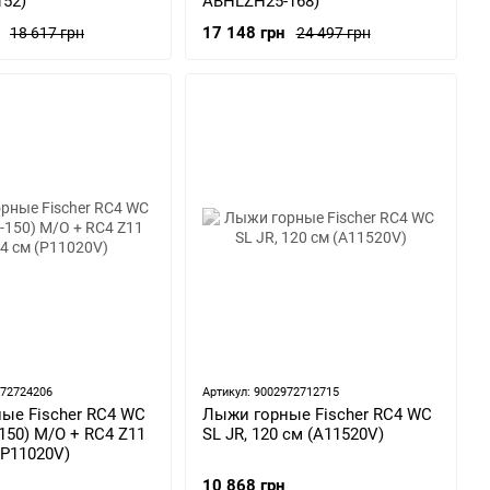
152)
ABHLZH25-168)
17 148 грн
18 617 грн
24 497 грн
972724206
Артикул: 9002972712715
ые Fischer RC4 WC
Лыжи горные Fischer RC4 WC
-150) M/O + RC4 Z11
SL JR, 120 см (A11520V)
 (P11020V)
10 868 грн