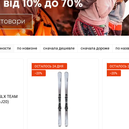
рности
по новизне
сначала дешевле
сначала дороже
по наз
ОСТАЛОСЬ 24 ДНЯ
ОСТАЛОСЬ 2
−20%
−20%