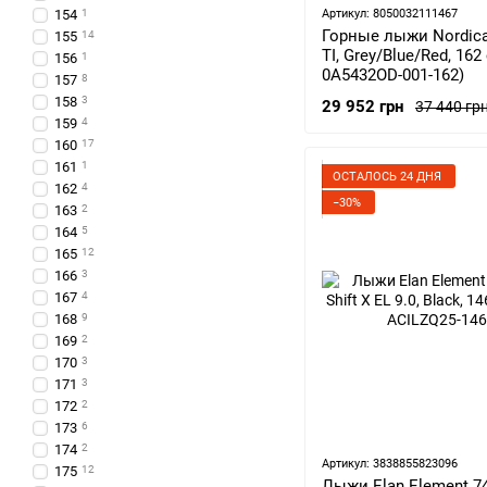
154
1
Артикул: 8050032111467
Горные лыжи Nordica 
155
14
TI, Grey/Blue/Red, 16
156
1
0A5432OD-001-162)
157
8
158
3
29 952 грн
37 440 гр
159
4
160
17
161
1
ОСТАЛОСЬ 24 ДНЯ
162
4
−30%
163
2
164
5
165
12
166
3
167
4
168
9
169
2
170
3
171
3
172
2
173
6
174
2
Артикул: 3838855823096
175
12
Лыжи Elan Element 7