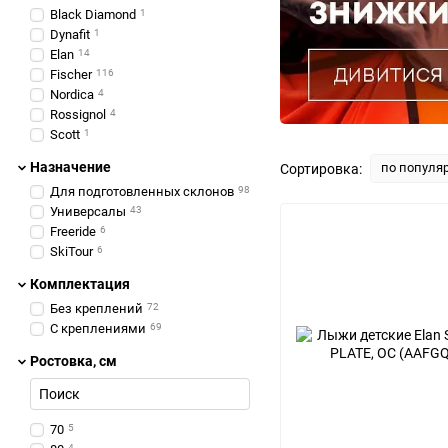
Black Diamond
1
Dynafit
1
Elan
14
Fischer
116
Nordica
4
Rossignol
4
Scott
1
Назначение
по популя
Сортировка:
Для подготовленных склонов
98
Универсалы
43
Freeride
6
SkiTour
6
Комплектация
Без креплений
72
С креплениями
69
Ростовка, см
70
5
4