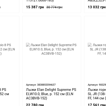
115121.0000-185)
ABJLZJ25-
15 387 грн
13 032 грн
н
30 774 грн
Артикул: 3838855594637
Артикул: 9002
8 PS
Лыжи Elan Delight Supreme PS
Лыжи горн
152 см
ELW10.0, Blue, р. 152 см (ELN
SL JR (138
AC3BVB-152)
FF, 144 см
22 780 грн
17 561 грн