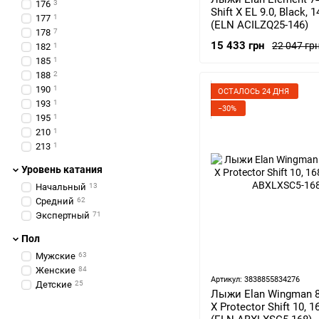
176
3
Shift X EL 9.0, Black, 
177
1
(ELN ACILZQ25-146)
178
7
15 433 грн
22 047 гр
182
1
185
1
188
2
190
1
ОСТАЛОСЬ 24 ДНЯ
193
1
−30%
195
1
210
1
213
1
Уровень катания
Начальный
13
Средний
62
Экспертный
71
Пол
Мужские
63
Женские
84
Артикул: 3838855834276
Детские
25
Лыжи Elan Wingman 83
X Protector Shift 10, 