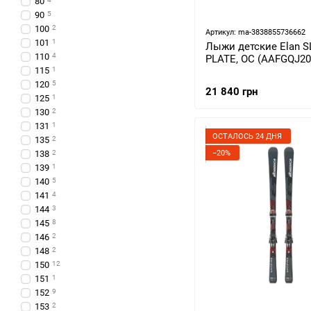
80
90
5
100
2
Артикул: ma-3838855736662
101
1
Лыжи детские Elan 
110
4
PLATE, OC (AAFGQJ20
115
1
120
5
21 840 грн
125
1
130
2
131
1
ОСТАЛОСЬ 24 ДНЯ
135
2
−20%
138
2
139
1
140
5
141
4
144
3
145
8
146
2
148
2
150
12
151
1
152
9
153
2