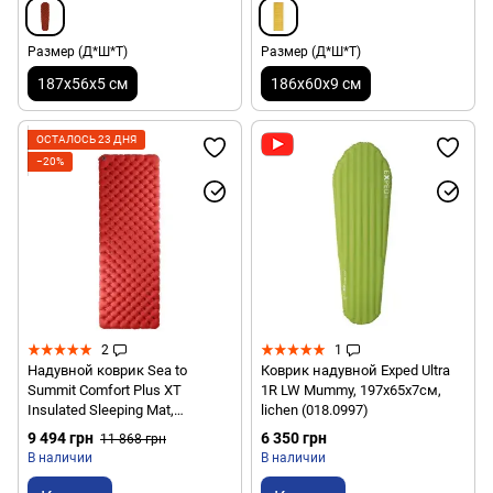
Размер (Д*Ш*Т)
Размер (Д*Ш*Т)
187x56x5 см
186x60x9 см
ОСТАЛОСЬ 23 ДНЯ
−20%
2
1
Надувной коврик Sea to
Коврик надувной Exped Ultra
Summit Comfort Plus XT
1R LW Mummy, 197х65х7см,
Insulated Sleeping Mat,
lichen (018.0997)
201х64х8см, Red (STS
9 494 грн
6 350 грн
11 868 грн
AMCPINS_RL)
В наличии
В наличии