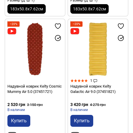
Размер (Д*Ш*Т)
Размер (Д*Ш*Т)
183х50.8х7.62см
183х50.8х7.62см
−20%
−20%
1
Надувной коврик Kelty Cosmic
Надувной коврик Kelty
Mummy Air 5.0 (37451721)
Galactic Air 9.0 (37451821)
2 520 грн
3 420 грн
3 150 грн
4 275 грн
В наличии
В наличии
Купить
Купить