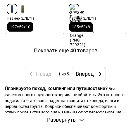
Размер (Д*Ш*Т)
Размер (Д*Ш*Т)
197x59x10
185x58x8
Показать еще 40 товаров
Назад
Вперед
1
из 5
Планируете поход, кемпинг или путешествие?
Без
качественного надувного коврика не обойтись. Это не просто
подстилка — это ваша надежная защита от холода, влаги и
неровностей грунта. Коврики обеспечивают комфортный
отдых после активного дня и защищают от переохлаждения,
особенно ночью или на высоте.
Развернуть