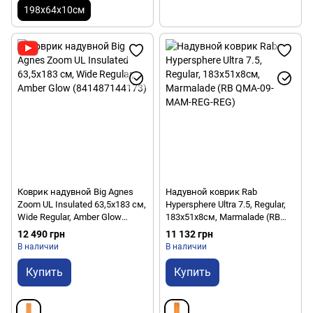
198х64х10см
Коврик надувной Big Agnes
Надувной коврик Rab
Zoom UL Insulated 63,5x183 см,
Hypersphere Ultra 7.5, Regular,
Wide Regular, Amber Glow
183x51х8см, Marmalade (RB
(841487144173)
QMA-09-MAM-REG-REG)
12 490 грн
11 132 грн
В наличии
В наличии
Купить
Купить