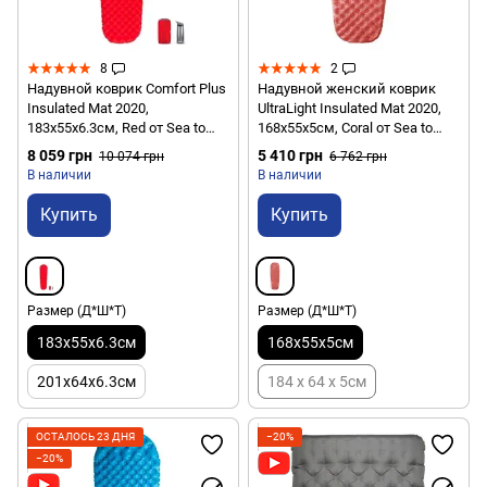
8
2
Надувной коврик Comfort Plus
Надувной женский коврик
Insulated Mat 2020,
UltraLight Insulated Mat 2020,
183х55х6.3см, Red от Sea to
168х55х5см, Coral от Sea to
Summit (STS AMCPINS_R)
Summit (STS AMULINS_WR)
8 059 грн
5 410 грн
10 074 грн
6 762 грн
В наличии
В наличии
Купить
Купить
Размер (Д*Ш*Т)
Размер (Д*Ш*Т)
183x55x6.3см
168x55x5см
201x64x6.3см
184 x 64 х 5см
ОСТАЛОСЬ 23 ДНЯ
−20%
−20%