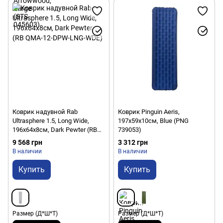
Коврик надувной Rab
Коврик Pinguin Aeris,
Ultrasphere 1.5, Long Wide,
197x59x10см, Blue (PNG
196x64x8см, Dark Pewter (RB
739053)
QMA-12-DPW-LNG-WDE)
9 568 грн
3 312 грн
В наличии
В наличии
Купить
Купить
Размер (Д*Ш*Т)
Размер (Д*Ш*Т)