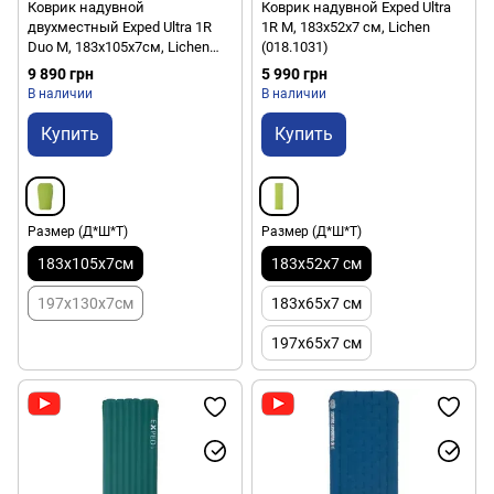
Коврик надувной
Коврик надувной Exped Ultra
двухместный Exped Ultra 1R
1R M, 183х52х7 см, Lichen
Duo M, 183х105х7см, Lichen
(018.1031)
(018.0996)
9 890 грн
5 990 грн
В наличии
В наличии
Купить
Купить
Размер (Д*Ш*Т)
Размер (Д*Ш*Т)
183х105х7см
183х52х7 см
197х130х7см
183х65х7 см
197х65х7 см