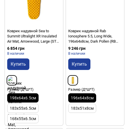
Коврик надувной Sea to
Коврик надувной Rab
Summit Ultralight XR Insulated
Ionosphere 5.5, Long Wide,
Air Mat, Arrowwood, Large (STS
196x64x8см, Dark Pollen (RB
045603)
QMA-11-DPL-LNG-WDE)
6 854 грн
9 246 грн
В наличии
В наличии
Купить
Купить
Размер (Д*Ш*Т)
Размер (Д*Ш*Т)
198x64x6.5см
196x64x8см
183x55x6.5см
183x51x8см
168x55x6.5см