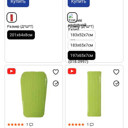
Купить
Купить
Размер (Д*Ш*Т)
Размер (Д*Ш*Т)
201x64x8см
183х52х7см
183х65х7см
197х65х7см
1
1