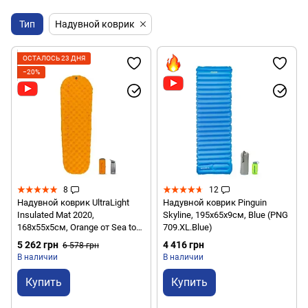
Тип
Надувной коврик
ОСТАЛОСЬ 23 ДНЯ
−20%
8
12
Надувной коврик UltraLight
Надувной коврик Pinguin
Insulated Mat 2020,
Skyline, 195х65х9см, Blue (PNG
168х55х5см, Orange от Sea to
709.XL.Blue)
Summit (STS AMULINS_S)
5 262 грн
4 416 грн
6 578 грн
В наличии
В наличии
Купить
Купить