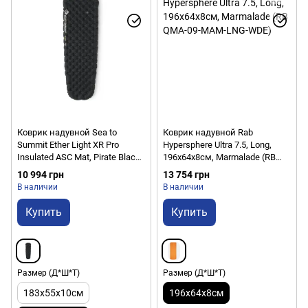
Коврик надувной Sea to
Коврик надувной Rab
Summit Ether Light XR Pro
Hypersphere Ultra 7.5, Long,
Insulated ASC Mat, Pirate Black,
196x64х8см, Marmalade (RB
Large, 198х64х10см (STS
QMA-09-MAM-LNG-WDE)
10 994 грн
13 754 грн
ASL051142-060104)
В наличии
В наличии
Купить
Купить
Размер (Д*Ш*Т)
Размер (Д*Ш*Т)
183х55х10см
196x64х8см