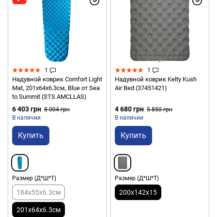
1
1
Надувной коврик Comfort Light
Надувной коврик Kelty Kush
Mat, 201х64х6.3см, Blue от Sea
Air Bed (37451421)
to Summit (STS AMCLLAS)
6 403 грн
4 680 грн
8 004 грн
5 850 грн
В наличии
В наличии
Купить
Купить
Размер (Д*Ш*Т)
Размер (Д*Ш*Т)
184x55x6.3см
200x142x15
201x64x6.3см