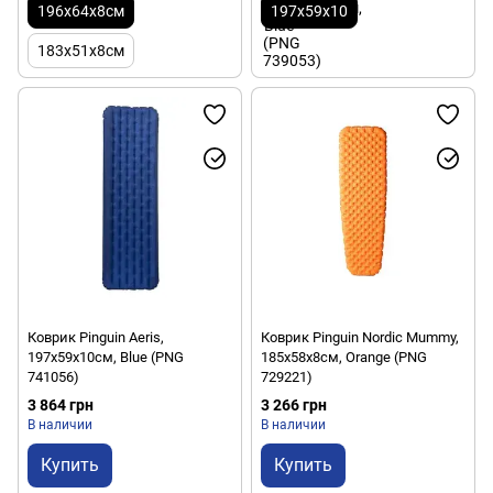
196x64x8см
197x59x10
183x51x8см
Коврик Pinguin Aeris,
Коврик Pinguin Nordic Mummy,
197x59x10см, Blue (PNG
185x58x8см, Orange (PNG
741056)
729221)
3 864 грн
3 266 грн
В наличии
В наличии
Купить
Купить