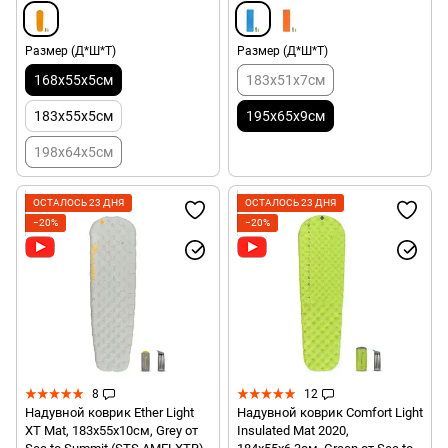
Размер (Д*Ш*Т)
Размер (Д*Ш*Т)
168x55x5см
183x51x7см
183x55x5см
195x65x9см
198x64x5см
ОСТАЛОСЬ 23 ДНЯ
ОСТАЛОСЬ 23 ДНЯ
−20%
−20%
8
12
Надувной коврик Ether Light
Надувной коврик Comfort Light
XT Mat, 183х55х10см, Grey от
Insulated Mat 2020,