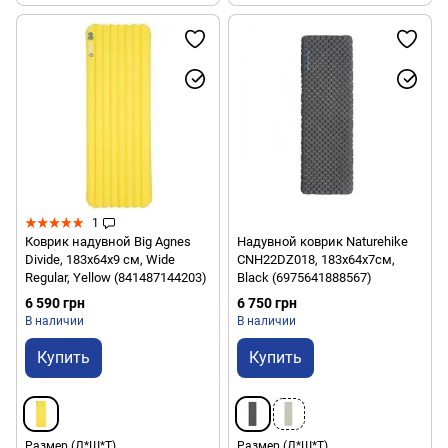
1
Коврик надувной Big Agnes
Надувной коврик Naturehike
Divide, 183х64х9 см, Wide
CNH22DZ018, 183х64х7см,
Regular, Yellow (841487144203)
Black (6975641888567)
6 590 грн
6 750 грн
В наличии
В наличии
Купить
Купить
Размер (Д*Ш*Т)
Размер (Д*Ш*Т)