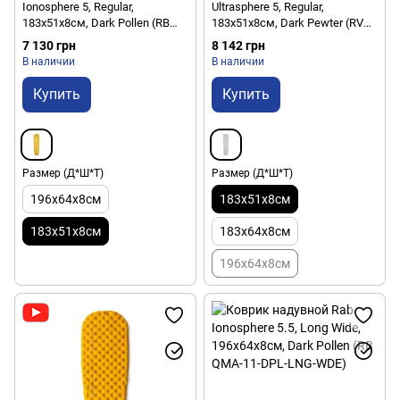
Ionosphere 5, Regular,
Ultrasphere 5, Regular,
183x51х8см, Dark Pollen (RB
183x51х8см, Dark Pewter (RV
QMA-10-DPL-REG-REG)
QMA-13-DPW-REG-REG)
7 130 грн
8 142 грн
В наличии
В наличии
Купить
Купить
Размер (Д*Ш*Т)
Размер (Д*Ш*Т)
196x64x8см
183x51x8см
183x51x8см
183x64x8см
196x64х8см