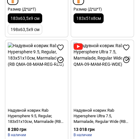
Размер (Д*Ш*Т)
Размер (Д*Ш*Т)
183x63,5x9 см
183x51x8см
198x63,5x9 см
Надувной коврик Rab
Надувной коврик Rab
Hypersphere 9.5, Regular,
Hypersphere Ultra 7.5,
183x51х10см, Marmalade (RB
Marmalade, Regular Wide (RB
QMA-08-MAM-REG-REG)
QMA-09-MAM-REG-WDE)
8 280 грн
13 018 грн
В наличии
В наличии