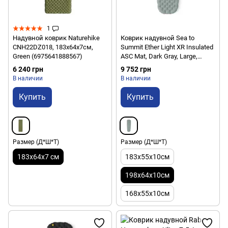
1
Надувной коврик Naturehike
Коврик надувной Sea to
CNH22DZ018, 183х64х7см,
Summit Ether Light XR Insulated
Green (6975641888567)
ASC Mat, Dark Gray, Large,
198х64х10см (STS ASL051152-
6 240 грн
9 752 грн
061704)
В наличии
В наличии
Купить
Купить
Размер (Д*Ш*Т)
Размер (Д*Ш*Т)
183x64x7 см
183х55х10см
198х64х10см
168х55х10см