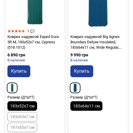
1
Коврик надувной Exped Dura
Коврик надувной Big Agnes
5R M, 183х52х7 см, Cypress
Boundary Deluxe Insulated,
(018.1012)
183х64х11 см, Wide Regular,
Blue (841487144296)
6 890 грн
9 990 грн
В наличии
В наличии
Купить
Купить
Размер (Д*Ш*Т)
Размер (Д*Ш*Т)
183х52х7 см
183x64x11 см
183х65х7 см
197х65х7 см