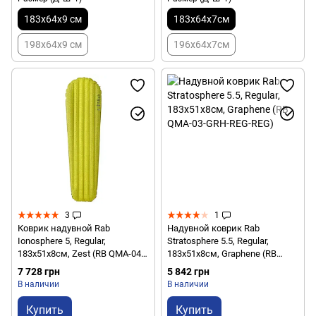
183x64x9 см
183х64х7см
198x64x9 см
196х64х7см
3
1
Коврик надувной Rab
Надувной коврик Rab
Ionosphere 5, Regular,
Stratosphere 5.5, Regular,
183x51х8см, Zest (RB QMA-04-
183x51x8см, Graphene (RB
ZES-REG-REG)
QMA-03-GRH-REG-REG)
7 728 грн
5 842 грн
В наличии
В наличии
Купить
Купить