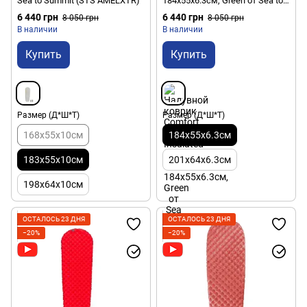
Sea to Summit (STS AMELXTR)
184х55х6.3см, Green от Sea to
Summit (STS AMCLINS_R)
6 440 грн
6 440 грн
8 050 грн
8 050 грн
В наличии
В наличии
Купить
Купить
Размер (Д*Ш*Т)
Размер (Д*Ш*Т)
168x55x10см
184x55x6.3см
183x55x10см
201x64x6.3см
198x64x10см
ОСТАЛОСЬ 23 ДНЯ
ОСТАЛОСЬ 23 ДНЯ
−20%
−20%