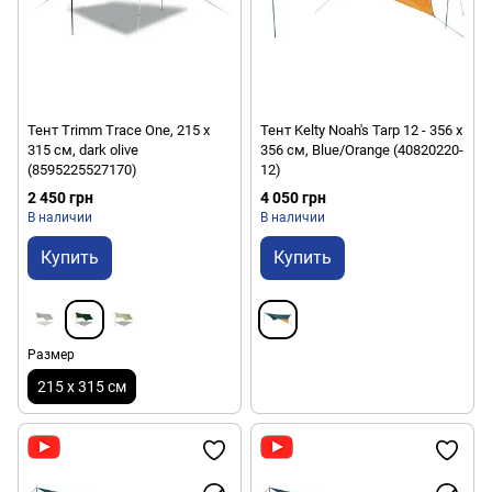
Тент Trimm Trace One, 215 x
Тент Kelty Noah's Tarp 12 - 356 х
315 см, dark olive
356 см, Blue/Orange (40820220-
(8595225527170)
12)
2 450 грн
4 050 грн
В наличии
В наличии
Купить
Купить
Размер
215 x 315 см