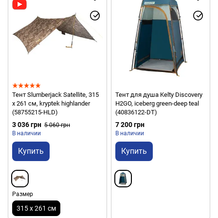
Тент Slumberjack Satellite, 315
Тент для душа Kelty Discovery
х 261 см, kryptek highlander
H2GO, iceberg green-deep teal
(58755215-HLD)
(40836122-DT)
3 036 грн
7 200 грн
5 060 грн
В наличии
В наличии
Купить
Купить
Размер
315 х 261 см