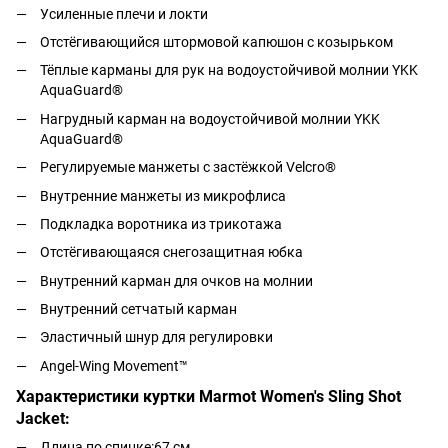
Усиленные плечи и локти
Отстёгивающийся штормовой капюшон с козырьком
Тёплые карманы для рук на водоустойчивой молнии YKK
AquaGuard®
Нагрудный карман на водоустойчивой молнии YKK
AquaGuard®
Регулируемые манжеты с застёжкой Velcro®
Внутренние манжеты из микрофлиса
Подкладка воротника из трикотажа
Отстёгивающаяся снегозащитная юбка
Внутренний карман для очков на молнии
Внутренний сетчатый карман
Эластичный шнур для регулировки
Angel-Wing Movement™
Характеристики куртки Marmot Women's Sling Shot
Jacket:
Длина по спинке:67 см