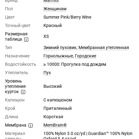
Бренд
Marmot
Пол
Женщинам
Цвет
Summer Pink/Berry Wine
Точный цвет
Красный
Размерная
XS
таблица
Тип
Зимний пуховик
,
Мембранная утепленная
Назначение
Горнолыжные
,
Городские
Водостойкость
≥ 10000: Прогулка под дождем
Утеплитель
Пух
Уровень
утепления
Высокий
курток
Капюшон
С капюшоном
Крой
Приталенный
Длина
Короткая
Мембрана
MemBrain®
Материал
100% Nylon 3.0 oz/yd | Guardian™ 100% Nylon
одежды
Oxford 5.4 oz/yd