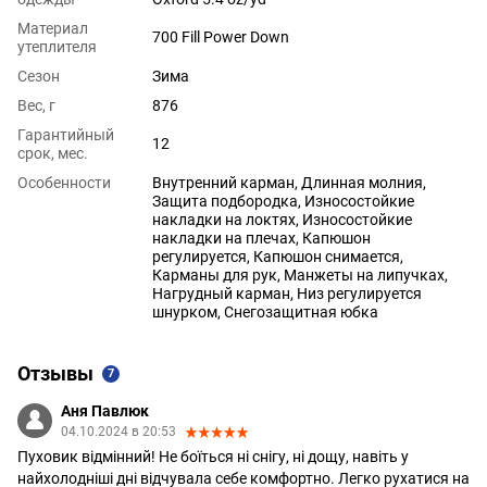
Материал
700 Fill Power Down
утеплителя
Сезон
Зима
Вес, г
876
Гарантийный
12
срок, мес.
Особенности
Внутренний карман, Длинная молния,
Защита подбородка, Износостойкие
накладки на локтях, Износостойкие
накладки на плечах, Капюшон
регулируется, Капюшон снимается,
Карманы для рук, Манжеты на липучках,
Нагрудный карман, Низ регулируется
шнурком, Снегозащитная юбка
Отзывы
7
Аня Павлюк
04.10.2024 в 20:53
Пуховик відмінний! Не боїться ні снігу, ні дощу, навіть у
найхолодніші дні відчувала себе комфортно. Легко рухатися на