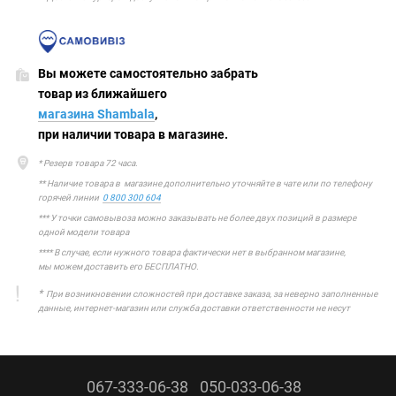
Вы можете самостоятельно забрать
товар из ближайшего
магазина Shambala
,
при наличии товара в магазине.
* Резерв товара 72 часа.
** Наличие товара в магазине дополнительно уточняйте в чате или по телефону
горячей линии
0 800 300 604
*** У точки самовывоза можно заказывать не более двух позиций в размере
одной модели товара
**** В случае, если нужного товара фактически нет в выбранном магазине,
мы можем доставить его БЕСПЛАТНО.
*
При возникновении сложностей при доставке заказа, за неверно заполненные
данные, интернет-магазин или служба доставки ответственности не несут
067-333-06-38
050-033-06-38