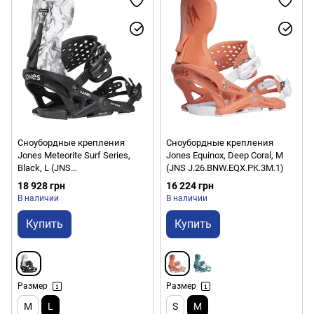
Сноубордные крепления
Сноубордные крепления
Jones Meteorite Surf Series,
Jones Equinox, Deep Coral, M
Black, L (JNS
(JNS J.26.BNW.EQX.PK.3M.1)
J.26.BNU.MES.BK.4L.1)
18 928 грн
16 224 грн
В наличии
В наличии
Купить
Купить
Размер
Размер
M
L
S
M