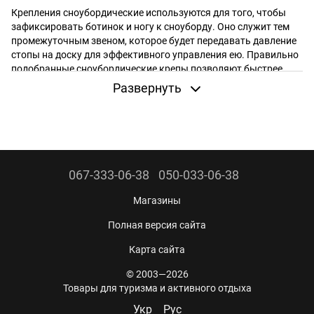
Крепления сноубордические используются для того, чтобы
зафиксировать ботинок и ногу к сноуборду. Оно служит тем
промежуточным звеном, которое будет передавать давление
стопы на доску для эффективного управления ею. Правильно
подобранные сноубордические крепы позволяют быстрее
освоить определенный стиль катания, сэкономить кучу
Развернуть
времени на застегивании и уберечь свои ноги от
травматизма.
Крепления, сноуборд и ботинки работают в комплексе. И при
выборе каждого из элементов сноубордической системы
необходимо учитывать особенности других. Так, если доска и
ботинки будут жесткие, а крепы – мягкие, то управление при
067-333-06-38
050-033-06-38
катании будет некомфортным, а доска не будет слушаться на
склоне.
Магазины
Типы сноубордических креплений
Полная версия сайта
Цена на сноубордические крепления напрямую зависит от
Карта сайта
материалов, производителя, жесткости. Так для изготовления
используются:
© 2003—2026
Товары для туризма и активного отдыха
Жесткий пластик;
Укр
Рус
Карбон;