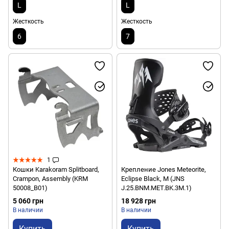
L
L
Жесткость
Жесткость
6
7
1
Кошки Karakoram Splitboard,
Крепление Jones Meteorite,
Crampon, Assembly (KRM
Eclipse Black, M (JNS
50008_B01)
J.25.BNM.MET.BK.3M.1)
5 060 грн
18 928 грн
В наличии
В наличии
Купить
Купить