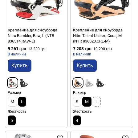
Крепление для сноуборда
Крепление для сноуборда
Nitro Rambler, Raw, L (NTR
Nitro Talent Unisex, Coral, M
836514.RAW-L)
(NTR 836523.CRL-M)
9 261 грн
7 203 грн
13 230 грн
10 290 грн
В наличии
В наличии
Купить
Купить
Размер
Размер
M
L
S
M
L
Жесткость
Жесткость
5
4