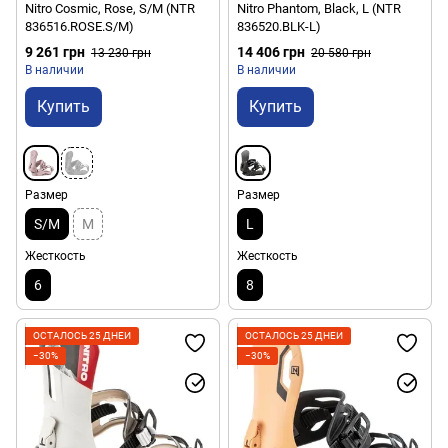
Nitro Cosmic, Rose, S/M (NTR
Nitro Phantom, Black, L (NTR
836516.ROSE.S/M)
836520.BLK-L)
9 261 грн
14 406 грн
13 230 грн
20 580 грн
В наличии
В наличии
Купить
Купить
Размер
Размер
S/M
M
L
Жесткость
Жесткость
6
8
ОСТАЛОСЬ 25 ДНЕЙ
ОСТАЛОСЬ 25 ДНЕЙ
−30%
−30%