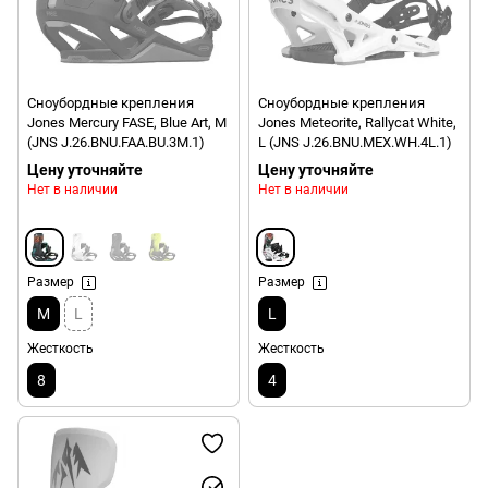
Сноубордные крепления
Сноубордные крепления
Jones Mercury FASE, Blue Art, M
Jones Meteorite, Rallycat White,
(JNS J.26.BNU.FAA.BU.3M.1)
L (JNS J.26.BNU.MEX.WH.4L.1)
Цену уточняйте
Цену уточняйте
Нет в наличии
Нет в наличии
Размер
Размер
M
L
L
Жесткость
Жесткость
8
4