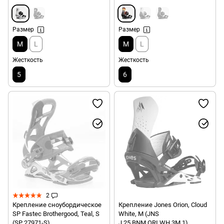
Размер
Размер
M
L
M
L
Жесткость
Жесткость
5
6
2
Крепление сноубордическое
Крепление Jones Orion, Cloud
SP Fastec Brothergood, Teal, S
White, M (JNS
(SP 27971-S)
J.25.BNM.ORI.WH.3M.1)