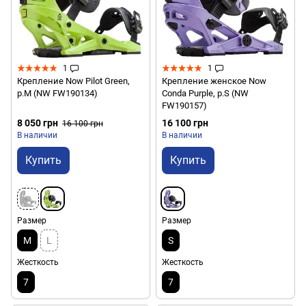
1
1
Крепление Now Pilot Green,
Крепление женское Now
р.M (NW FW190134)
Conda Purple, р.S (NW
FW190157)
8 050 грн
16 100 грн
16 100 грн
В наличии
В наличии
Купить
Купить
Размер
Размер
M
L
S
Жесткость
Жесткость
7
7