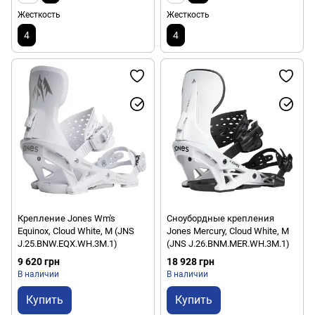
Жесткость
Жесткость
4
4
Крепление Jones Wm's
Сноубордные крепления
Equinox, Cloud White, M (JNS
Jones Mercury, Cloud White, M
J.25.BNW.EQX.WH.3M.1)
(JNS J.26.BNM.MER.WH.3M.1)
9 620 грн
18 928 грн
В наличии
В наличии
Купить
Купить