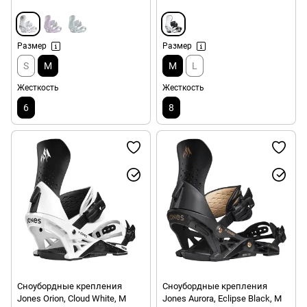
Размер
Размер
S
M
M
L
Жесткость
Жесткость
6
8
Сноубордные крепления
Сноубордные крепления
Jones Orion, Cloud White, M
Jones Aurora, Eclipse Black, M