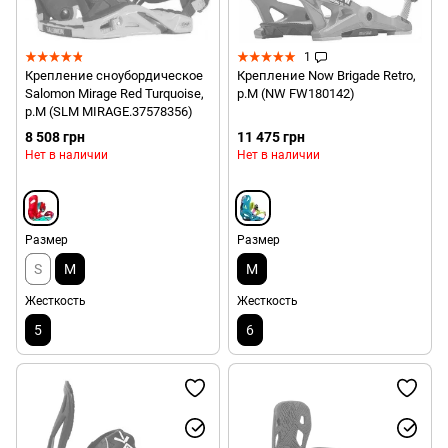
1
Крепление сноубордическое
Крепление Now Brigade Retro,
Salomon Mirage Red Turquoise,
р.M (NW FW180142)
р.M (SLM MIRAGE.37578356)
8 508 грн
11 475 грн
Нет в наличии
Нет в наличии
Размер
Размер
S
M
M
Жесткость
Жесткость
5
6