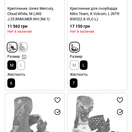
Крепление Jones Mercury,
Крепление для сноуборда
Cloud White, M (JNS
Nitro Team, X-Volcom, L (NTR
J.25.BNM.MER.WH.3M.1)
836522.X-VLC-L)
11 562 грн
17 150 грн
Нет в наличии
Нет в наличии
Размер
Размер
M
L
M
L
Жесткость
Жесткость
6
7