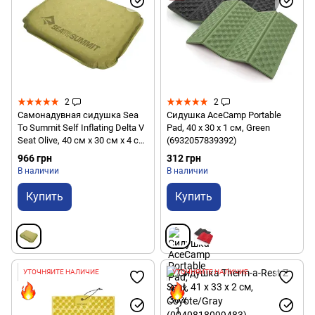
2
2
Самонадувная сидушка Sea
Сидушка AceCamp Portable
To Summit Self Inflating Delta V
Pad, 40 х 30 x 1 см, Green
Seat Olive, 40 см х 30 см х 4 см
(6932057839392)
(STS AMSIDS)
966 грн
312 грн
В наличии
В наличии
Купить
Купить
УТОЧНЯЙТЕ НАЛИЧИЕ
УТОЧНЯЙТЕ НАЛИЧИЕ