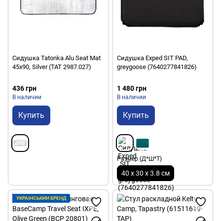
Сидушка Tatonka Alu Seat Mat
Сидушка Exped SIT PAD,
45x90, Silver (TAT 2987.027)
greygoose (7640277841826)
436 грн
1 480 грн
В наличии
В наличии
Купить
Купить
Размер (Д*Ш*Т)
40 x 30 x 3.8 см
УКРАЇНСЬКИЙ БРЕНД