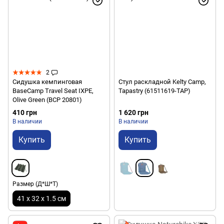
2
Сидушка кемпинговая
Стул раскладной Kelty Camp,
BaseCamp Travel Seat IXPE,
Tapastry (61511619-TAP)
Olive Green (BCP 20801)
410 грн
1 620 грн
В наличии
В наличии
Купить
Купить
Размер (Д*Ш*Т)
41 x 32 x 1.5 см