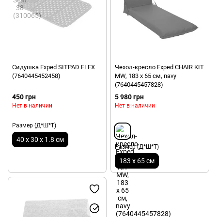
Сидушка Exped SITPAD FLEX
Чехол-кресло Exped CHAIR KIT
(7640445452458)
MW, 183 x 65 см, navy
(7640445457828)
450 грн
5 980 грн
Нет в наличии
Нет в наличии
Размер (Д*Ш*Т)
40 х 30 х 1.8 см
Размер (Д*Ш*Т)
183 x 65 см