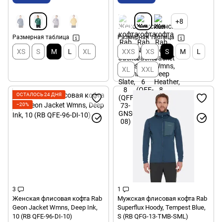
+8
Размерная таблица
Размерная таблица
XS
S
M
L
XL
XXS
XS
S
M
L
XL
XXL
ОСТАЛОСЬ 24 ДНЯ
−20%
3
1
Женская флисовая кофта Rab
Мужская флисовая кофта Rab
Geon Jacket Wmns, Deep Ink,
Superflux Hoody, Tempest Blue,
10 (RB QFE-96-DI-10)
S (RB QFG-13-TMB-SML)