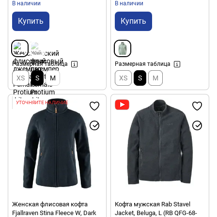
В наличии
В наличии
Купить
Купить
Размерная таблица
Размерная таблица
XS
S
M
XS
S
M
УТОЧНЯЙТЕ НАЛИЧИЕ
Женская флисовая кофта
Кофта мужская Rab Stavel
Fjallraven Stina Fleece W, Dark
Jacket, Beluga, L (RB QFG-68-