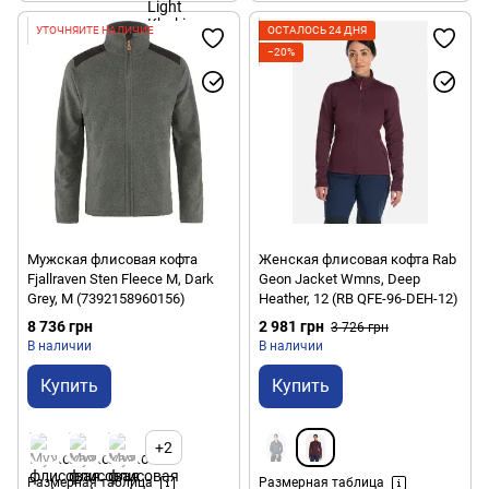
УТОЧНЯЙТЕ НАЛИЧИЕ
ОСТАЛОСЬ 24 ДНЯ
−20%
Мужская флисовая кофта
Женская флисовая кофта Rab
Fjallraven Sten Fleece M, Dark
Geon Jacket Wmns, Deep
Grey, M (7392158960156)
Heather, 12 (RB QFE-96-DEH-12)
8 736 грн
2 981 грн
3 726 грн
В наличии
В наличии
Купить
Купить
+2
Размерная таблица
Размерная таблица