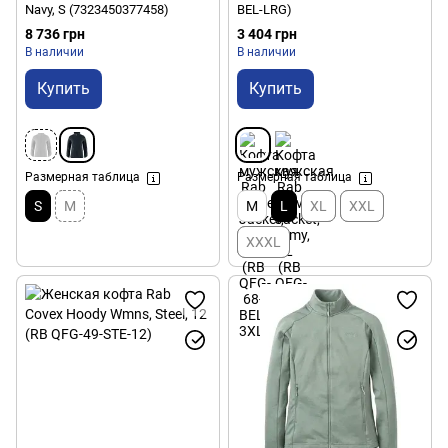
Navy, S (7323450377458)
BEL-LRG)
8 736 грн
3 404 грн
В наличии
В наличии
Купить
Купить
Размерная таблица
Размерная таблица
S
M
M
L
XL
XXL
XXXL