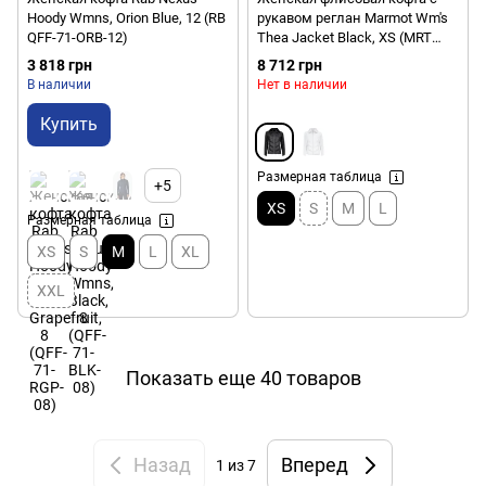
Hoody Wmns, Orion Blue, 12 (RB
рукавом реглан Marmot Wm's
QFF-71-ORB-12)
Thea Jacket Black, XS (MRT
89040.001-XS)
3 818 грн
8 712 грн
В наличии
Нет в наличии
Купить
Размерная таблица
+5
XS
S
M
L
Размерная таблица
XS
S
M
L
XL
XXL
Показать еще 40 товаров
Назад
Вперед
1
из 7