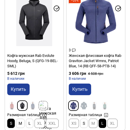
−20%
3
Кофта мужская Rab Evolute
Женская флисовая кофта Rab
Hoody, Beluga, S (QFG-19-BEL-
Graviton Jacket Wmns, Patriot
SML)
Blue, 14 (RB QFF-58-PTB-14)
5 612 грн
3 606 грн
4 508 грн
В наличии
В наличии
Купить
Купить
Размерная таблица
Размерная таблица
S
M
L
XL
XXL
XS
S
M
L
XL