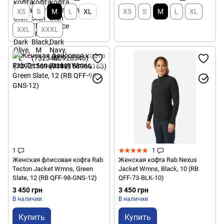
XS
S
M
L
XL
XS
S
M
L
XL
XXL
XXXL
1
1
Женская флисовая кофта Rab
Женская кофта Rab Nexus
Tecton Jacket Wmns, Green
Jacket Wmns, Black, 10 (RB
Slate, 12 (RB QFF-98-GNS-12)
QFF-73-BLK-10)
3 450 грн
3 450 грн
В наличии
В наличии
Купить
Купить