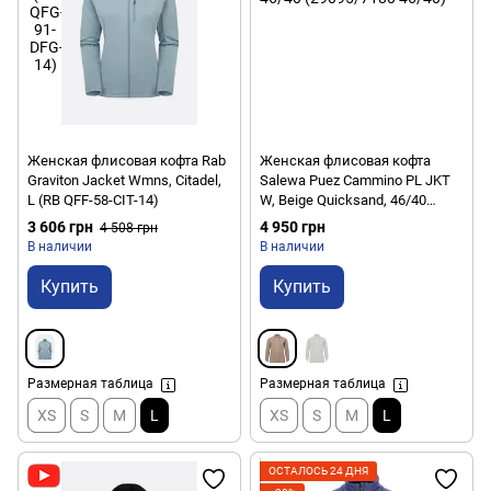
Женская флисовая кофта Rab
Женская флисовая кофта
Graviton Jacket Wmns, Citadel,
Salewa Puez Cammino PL JKT
L (RB QFF-58-CIT-14)
W, Beige Quicksand, 46/40
(29095/7180 46/40)
3 606 грн
4 950 грн
4 508 грн
В наличии
В наличии
Купить
Купить
Размерная таблица
Размерная таблица
XS
S
M
L
XS
S
M
L
ОСТАЛОСЬ 24 ДНЯ