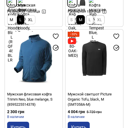
Размерная таблица
Размерная таблица
M
L
XL
S
M
L
XL
−30%
Мужская флисовая кофта
Мужской свитшот Picture
Trimm Neo, blue melange, S
Organic Tofu, black, M
(8595225514378)
(SMT058A-M)
2 300 грн
4 004 грн
5 720 грн
В наличии
В наличии
Купить
Купить