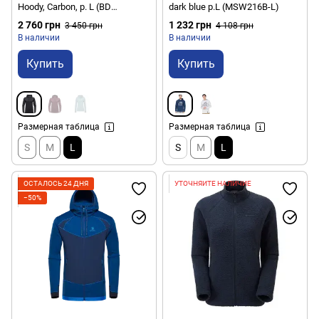
Hoody, Carbon, р. L (BD
dark blue р.L (MSW216B-L)
752120.0003-L)
2 760 грн
1 232 грн
3 450 грн
4 108 грн
В наличии
В наличии
Купить
Купить
Размерная таблица
Размерная таблица
S
M
L
S
M
L
ОСТАЛОСЬ 24 ДНЯ
УТОЧНЯЙТЕ НАЛИЧИЕ
−50%