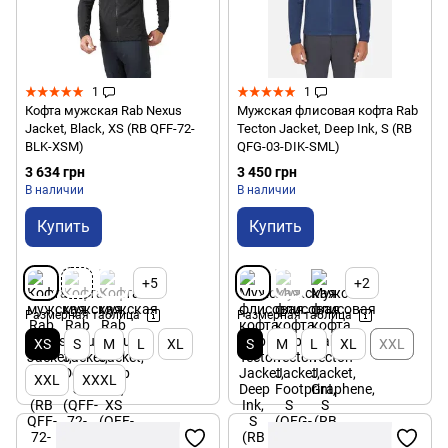
1
1
Кофта мужская Rab Nexus
Мужская флисовая кофта Rab
Jacket, Black, XS (RB QFF-72-
Tecton Jacket, Deep Ink, S (RB
BLK-XSM)
QFG-03-DIK-SML)
3 634 грн
3 450 грн
В наличии
В наличии
Купить
Купить
+5
+2
Размерная таблица
Размерная таблица
XS
S
M
L
XL
S
M
L
XL
XXL
XXL
XXXL