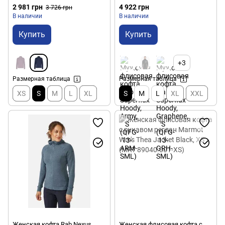
2 981 грн
4 922 грн
3 726 грн
В наличии
В наличии
Купить
Купить
+3
Размерная таблица
Размерная таблица
XS
S
M
L
XL
S
M
L
XL
XXL
Женская кофта Rab Nexus
Женская флисовая кофта с