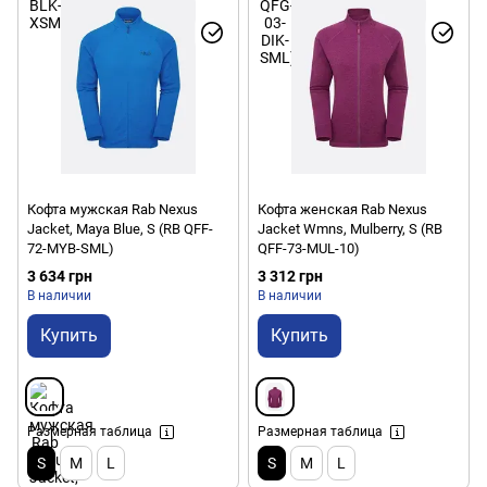
Кофта мужская Rab Nexus
Кофта женская Rab Nexus
Jacket, Maya Blue, S (RB QFF-
Jacket Wmns, Mulberry, S (RB
72-MYB-SML)
QFF-73-MUL-10)
3 634 грн
3 312 грн
В наличии
В наличии
Купить
Купить
Размерная таблица
Размерная таблица
S
M
L
S
M
L