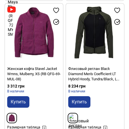
Женская кофта Stavel Jacket
Флисовый реглан Black
Wmns, Mulberry, XS (RB QFG-69-
Diamond Men's Coefficient LT
MUL-08)
Hybrid Hoody, Tundra/Black, L
(793661540908)
3 312 грн
8 234 грн
В наличии
В наличии
Купить
Купить
Размерная таблица
Размерная таблица