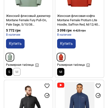
Женский флисовый джемпер
Женская флисовая кофта
Montane Female Fury Pull-On,
Montane Female Protium Lite
Pale Sage, S/10/38
Hoodie, Saffron Red, M/12/40
(5056601009831)
(5056601010028)
5 772 грн
3 098 грн
4 425 грн
В наличии
В наличии
Купить
Купить
Размерная таблица
Размерная таблица
S
M
M