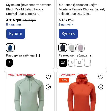
Мужская флисовая толстовка
Женская флисовая кофта
Black Yak M Betizu Hoody,
Montane Female Chonos Jacket,
Snorkel Blue, S (BLKY
Eclipse Blue, XS/8/36
1810043.Y6-S)
(5056237082956)
4 316 грн
6 167 грн
8 632 грн
В наличии
В наличии
Купить
Купить
Размерная таблица
Размерная таблица
S
XS
S
M
L
УТОЧНЯЙТЕ НАЛИЧИЕ
УТОЧНЯЙТЕ НАЛИЧИЕ
−30%