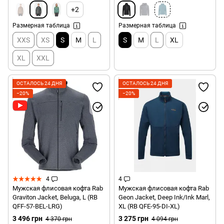
+2
Размерная таблица
Размерная таблица
XXS
XS
S
M
L
S
M
L
XL
XL
XXL
ОСТАЛОСЬ 24 ДНЯ
ОСТАЛОСЬ 24 ДНЯ
−20%
−20%
4
4
Мужская флисовая кофта Rab
Мужская флисовая кофта Rab
Graviton Jacket, Beluga, L (RB
Geon Jacket, Deep Ink/Ink Marl,
QFF-57-BEL-LRG)
XL (RB QFE-95-DI-XL)
3 496 грн
3 275 грн
4 370 грн
4 094 грн