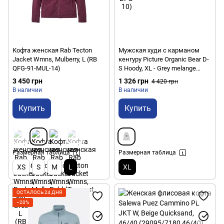
Кофта женская Rab Tecton
Мужская худи с карманом
Jacket Wmns, Mulberry, L (RB
кенгуру Picture Organic Bear D-
QFG-91-MUL-14)
S Hoody, XL - Grey melange
(MSW332A-XL)
3 450 грн
1 326 грн
4 420 грн
В наличии
В наличии
Купить
Купить
Размерная таблица
Размерная таблица
XS
S
M
L
XL
ОСТАЛОСЬ 24 ДНЯ
−20%