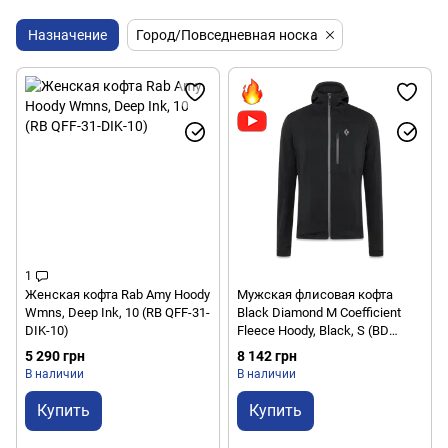
Назначение
Город/Повседневная носка
1
Женская кофта Rab Amy Hoody
Мужская флисовая кофта
Wmns, Deep Ink, 10 (RB QFF-31-
Black Diamond M Coefficient
DIK-10)
Fleece Hoody, Black, S (BD
744020.0002-S)
5 290 грн
8 142 грн
В наличии
В наличии
Купить
Купить