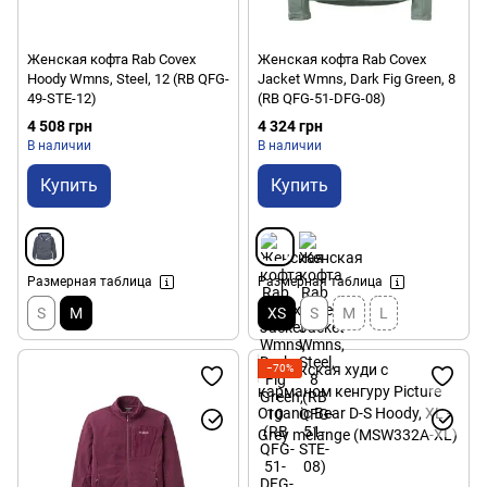
Женская кофта Rab Covex
Женская кофта Rab Covex
Hoody Wmns, Steel, 12 (RB QFG-
Jacket Wmns, Dark Fig Green, 8
49-STE-12)
(RB QFG-51-DFG-08)
4 508 грн
4 324 грн
В наличии
В наличии
Купить
Купить
Размерная таблица
Размерная таблица
S
M
XS
S
M
L
−70%