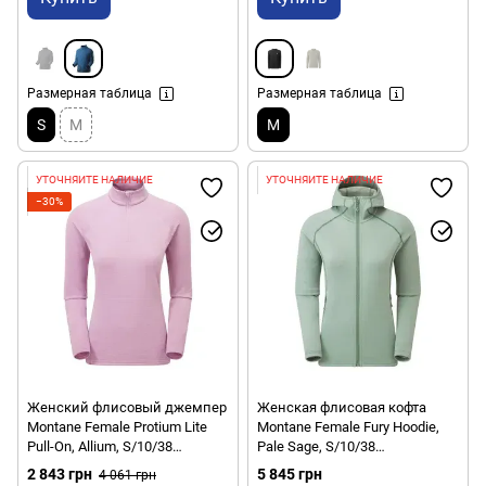
Размерная таблица
Размерная таблица
S
M
M
УТОЧНЯЙТЕ НАЛИЧИЕ
УТОЧНЯЙТЕ НАЛИЧИЕ
−30%
Женский флисовый джемпер
Женская флисовая кофта
Montane Female Protium Lite
Montane Female Fury Hoodie,
Pull-On, Allium, S/10/38
Pale Sage, S/10/38
(5056601010073)
(5056601009688)
2 843 грн
5 845 грн
4 061 грн