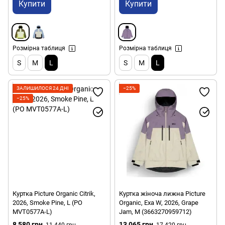
Купити
Купити
Розмірна таблиця
Розмірна таблиця
S
M
L
S
M
L
ЗАЛИШИЛОСЯ 24 ДНІ
−25%
−25%
Куртка Picture Organic Citrik,
Куртка жіноча лижна Picture
2026, Smoke Pine, L (PO
Organic, Exa W, 2026, Grape
MVT0577A-L)
Jam, M (3663270959712)
8 580 грн
13 065 грн
11 440 грн
17 420 грн