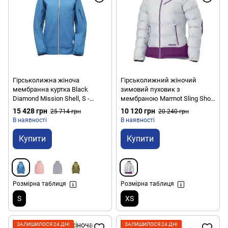
Гірськолижна жіноча
Гірськолижний жіночий
мембранна куртка Black
зимовий пуховик з
Diamond Mission Shell, S -
мембраною Marmot Sling Shot
Agean (BD CA93.423-S)
Jacket, XS - Glaicer Grey/Grape
15 428 грн
10 120 грн
25 714 грн
20 240 грн
Juice (MRT 75530.1131-XS)
В наявності
В наявності
Купити
Купити
Розмірна таблиця
Розмірна таблиця
S
XS
ЗАЛИШИЛОСЯ 24 ДНІ
ЗАЛИШИЛОСЯ 24 ДНІ