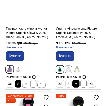
Гірськолижна жіноча куртка
Лижна жіноча куртка Picture
Picture Organic Glawi W 2026,
Organic Seakrest W 2026,
Grape Jam, S (3663270960268)
Emerald, M (3663270958388)
10 335 грн
9 165 грн
13 780 грн
12 220 грн
В наявності
В наявності
Купити
Купити
Розмірна таблиця
Розмірна таблиця
XS
S
M
L
XL
XS
S
M
L
XL
ЗАЛИШИЛОСЯ 24 ДНІ
−25%
−25%