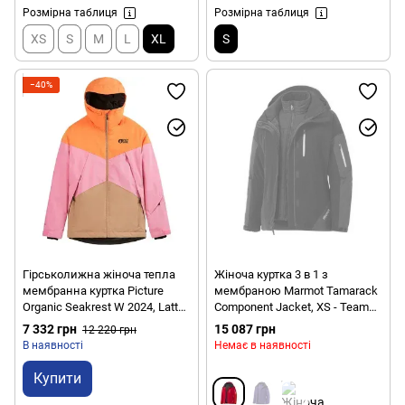
Розмірна таблиця
Розмірна таблиця
XS
S
M
L
XL
S
−40%
Гірськолижна жіноча тепла
Жіноча куртка 3 в 1 з
мембранна куртка Picture
мембраною Marmot Tamarack
Organic Seakrest W 2024, Latte,
Component Jacket, XS - Team
S (3663270778450)
Red/Rocket Red (MRT
7 332 грн
15 087 грн
12 220 грн
45520.6287-XS)
В наявності
Немає в наявності
Купити