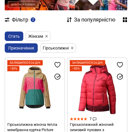
Фільтр
За популярністю
2
Стать
Жінкам
Призначення
Гірськолижні
ЗАЛИШИЛОСЯ 24 ДНІ
ЗАЛИШИЛОСЯ 24 ДНІ
−50%
−50%
7
Гірськолижна жіноча тепла
Гірськолижний жіночий
мембранна куртка Picture
зимовий пуховик з