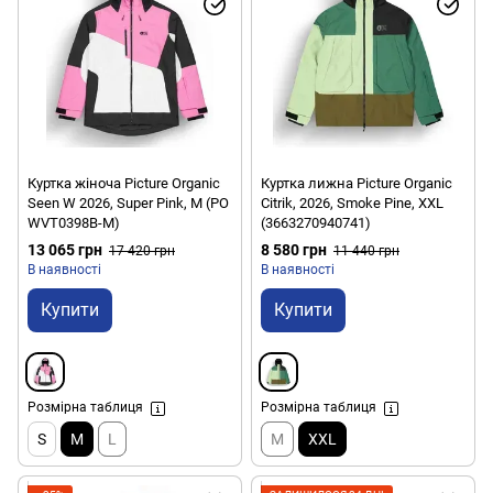
Куртка жіноча Picture Organic
Куртка лижна Picture Organic
Seen W 2026, Super Pink, M (PO
Citrik, 2026, Smoke Pine, XXL
WVT0398B-M)
(3663270940741)
13 065 грн
8 580 грн
17 420 грн
11 440 грн
В наявності
В наявності
Купити
Купити
Розмірна таблиця
Розмірна таблиця
S
M
L
M
XXL