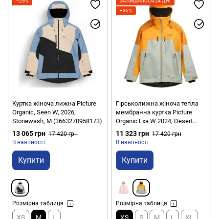
−25%
ЗАЛИШИЛОСЯ 24 ДНІ
−35%
Куртка жіноча лижна Picture
Гірськолижна жіноча тепла
Organic, Seen W, 2026,
мембранна куртка Picture
Stonewash, M (3663270958173)
Organic Exa W 2024, Desert
Sage, XS (PO WVT315D-DS-XS)
13 065 грн
11 323 грн
17 420 грн
17 420 грн
В наявності
В наявності
Купити
Купити
Розмірна таблиця
Розмірна таблиця
XS
M
L
XS
S
M
L
XL