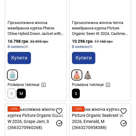
Гірськолижна жіноча
Гірськолижна жіноча тепла
мембранна куртка Phenix
мембранна куртка Picture
Chloe Hybrid Down Jacket with
Organic Seen W 2024, Cashmere
Fur, 8/38 - Turquoise (PH
Rose, S (3663270777330)
16 798 грн
10 296 грн
33 595 грн
17 160 грн
ES882OT58R.CB-8/38)
В наявності
В наявності
Купити
Купити
Розмірна таблиця
Розмірна таблиця
S
M
S
−25%
−25%