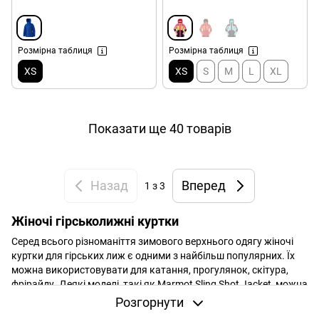
Розмірна таблиця
Розмірна таблиця
XS
XS
S
M
L
XL
Показати ще 40 товарів
Назад
Вперед
1
з 3
Жіночі гірськолижні куртки
Серед всього різноманіття зимового верхнього одягу жіночі
куртки для гірських лиж є одними з найбільш популярних. Їх
можна використовувати для катання, прогулянок, скітура,
фрірайду. Деякі моделі, такі як Marmot Sling Shot Jacket, можна
використовувати для міста в особливо холодні дні. Також є
Розгорнути
моделі (Marmot Tamarack Component Jacket), які можна носити