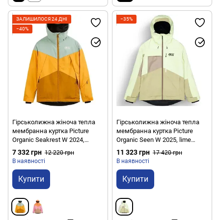
ЗАЛИШИЛОСЯ 24 ДНІ
−35%
−40%
Гірськолижна жіноча тепла
Гірськолижна жіноча тепла
мембранна куртка Picture
мембранна куртка Picture
Organic Seakrest W 2024,
Organic Seen W 2025, lime
Camel, XS (PO WVT319D-C-XS)
cream-hemp-roebuck, S
7 332 грн
11 323 грн
12 220 грн
17 420 грн
(3663270864672)
В наявності
В наявності
Купити
Купити