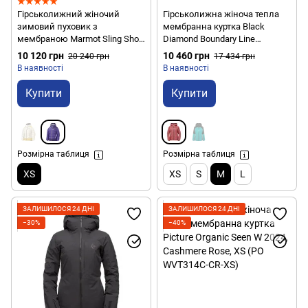
Гірськолижний жіночий
Гірськолижна жіноча тепла
зимовий пуховик з
мембранна куртка Black
мембраною Marmot Sling Shot
Diamond Boundary Line
Jacket, XS - Ultra Violet/Dark
Insulated Jacket, M - Wild Rose
10 120 грн
10 460 грн
20 240 грн
17 434 грн
Violet (MRT 75290.6394-XS)
(BD 746061.6012-M)
В наявності
В наявності
Купити
Купити
Розмірна таблиця
Розмірна таблиця
XS
XS
S
M
L
ЗАЛИШИЛОСЯ 24 ДНІ
ЗАЛИШИЛОСЯ 24 ДНІ
−30%
−40%