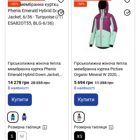
−50%
−50%
Гірськолижна жіноча тепла
Гірськолижна жіноча тепла
мембранна куртка Phenix
мембранна куртка Picture
Emerald Hybrid Down Jacket,
Organic Mineral W 2020,
6/36 - Turquoise (PH
Raspberry, XS (PO WVT166D-
14 278 грн
5 694 грн
28 555 грн
11 388 грн
ESA82OT55, BLG-6/36)
XS)
В наявності
В наявності
Купити
Купити
Розмірна таблиця
Розмірна таблиця
S
M
XS