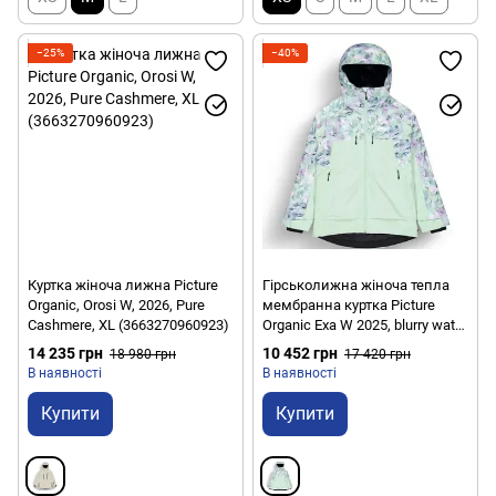
−25%
−40%
Куртка жіноча лижна Picture
Гірськолижна жіноча тепла
Organic, Orosi W, 2026, Pure
мембранна куртка Picture
Cashmere, XL (3663270960923)
Organic Exa W 2025, blurry water
print, S (3663270864320)
14 235 грн
10 452 грн
18 980 грн
17 420 грн
В наявності
В наявності
Купити
Купити