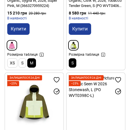
Organic, Sygna W, 2026, Super
Organic, Citrik W, 2026, Tobacco
Pink, M (3663270959224)
Tender Green, S (PO WVT0406A-
S)
15 210 грн
8 580 грн
20 280 грн
11 440 грн
В наявності
В наявності
Купити
Купити
Розмірна таблиця
Розмірна таблиця
XS
S
M
S
ЗАЛИШИЛОСЯ 24 ДНІ
ЗАЛИШИЛОСЯ 24 ДНІ
−25%
−25%