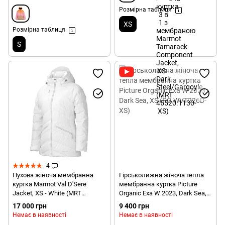
Розмірна таблиця
XS
Розмірна таблиця
S
4
Пухова жіноча мембранна
Гірськолижна жіноча тепла
куртка Marmot Val D'Sere
мембранна куртка Picture
Jacket, XS - White (MRT
Organic Exa W 2023, Dark Sea,
75470.080-XS)
XS (PO WVT226D-XS)
17 000 грн
9 400 грн
Немає в наявності
Немає в наявності