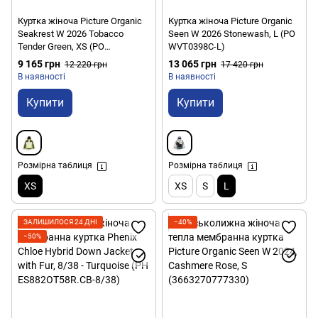
Куртка жіноча Picture Organic
Куртка жіноча Picture Organic
Seakrest W 2026 Tobacco
Seen W 2026 Stonewash, L (PO
Tender Green, XS (PO
WVT0398C-L)
WVT0399A-XS)
9 165 грн
13 065 грн
12 220 грн
17 420 грн
В наявності
В наявності
Купити
Купити
Розмірна таблиця
Розмірна таблиця
XS
XS
S
L
ЗАЛИШИЛОСЯ 24 ДНІ
−40%
−50%