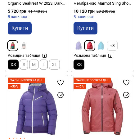
Organic Seakrest W 2023, Dark
мембраною Marmot Sling Shot
Sea, XS (PO WVT270A-XS)
Jacket, XS - Summer Pink/Berry
5 720 грн
10 120 грн
11 440 грн
20 240 грн
Wine (MRT 76200.6566-XS)
В наявності
В наявності
Купити
Купити
+3
Розмірна таблиця
Розмірна таблиця
XS
S
M
L
XL
XS
ЗАЛИШИЛОСЯ 24 ДНІ
ЗАЛИШИЛОСЯ 24 ДНІ
−50%
−40%