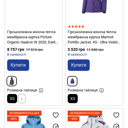
Гірськолижна жіноча тепла
Гірськолижна жіноча тепла
мембранна куртка Picture
мембранна куртка Marmot
Organic Haakon W 2020, Dark
Portillo Jacket, XS - Ultra Violet
Blue, XS (PO WVT149B-XS)
(MRT 75130.6393-XS)
8 757 грн
5 520 грн
17 513 грн
11 040 грн
В наявності
В наявності
Купити
Купити
Розмірна таблиця
Розмірна таблиця
XS
L
XS
ЗАЛИШИЛОСЯ 24 ДНІ
ЗАЛИШИЛОСЯ 24 ДНІ
−40%
−50%