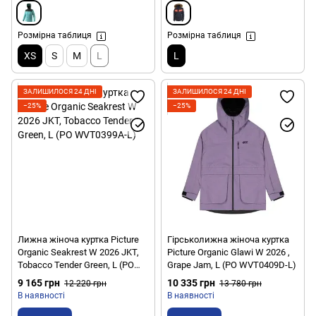
Розмірна таблиця
Розмірна таблиця
XS
S
M
L
L
ЗАЛИШИЛОСЯ 24 ДНІ
ЗАЛИШИЛОСЯ 24 ДНІ
−25%
−25%
Лижна жіноча куртка Picture
Гірськолижна жіноча куртка
Organic Seakrest W 2026 JKT,
Picture Organic Glawi W 2026 ,
Tobacco Tender Green, L (PO
Grape Jam, L (PO WVT0409D-L)
WVT0399A-L)
9 165 грн
10 335 грн
12 220 грн
13 780 грн
В наявності
В наявності