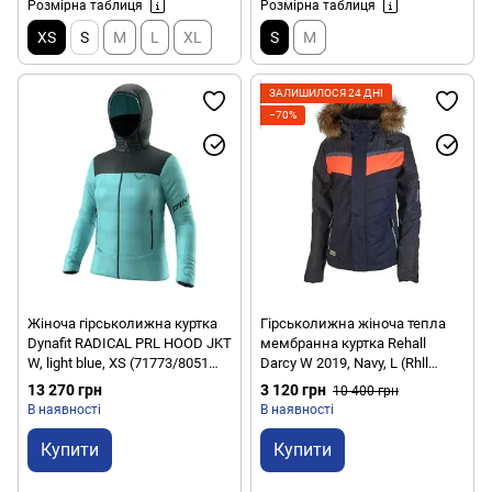
Розмірна таблиця
Розмірна таблиця
XS
S
M
L
XL
S
M
ЗАЛИШИЛОСЯ 24 ДНІ
−70%
Жіноча гірськолижна куртка
Гірськолижна жіноча тепла
Dynafit RADICAL PRL HOOD JKT
мембранна куртка Rehall
W, light blue, XS (71773/8051
Darcy W 2019, Navy, L (Rhll
XS)
50324-L)
13 270 грн
3 120 грн
10 400 грн
В наявності
В наявності
Купити
Купити