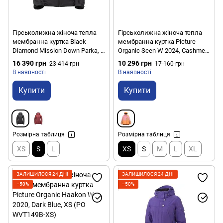
Гірськолижна жіноча тепла
Гірськолижна жіноча тепла
мембранна куртка Black
мембранна куртка Picture
Diamond Mission Down Parka, S
Organic Seen W 2024, Cashmere
- Smoke (BD XNJ9.022-S)
Rose, XS (PO WVT314C-CR-XS)
16 390 грн
10 296 грн
23 414 грн
17 160 грн
В наявності
В наявності
Купити
Купити
Розмірна таблиця
Розмірна таблиця
XS
S
L
XS
S
M
L
XL
ЗАЛИШИЛОСЯ 24 ДНІ
ЗАЛИШИЛОСЯ 24 ДНІ
−50%
−50%