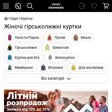
Одяг
Куртки
Жіночі гірськолижні куртки
Пальто/Парки
Пухові
Міські
Гірськолижні
Трекінгові
Куртки для бігу
Велокуртки
Мембранні
Вітровки
Для альпінізму
Soft Shell
Всі категорії