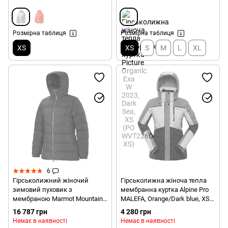
Розмірна таблиця
Розмірна таблиця
XS
XS
S
M
L
XL
6
Гірськолижний жіночий
Гірськолижна жіноча тепла
зимовий пуховик з
мембранна куртка Alpine Pro
мембраною Marmot Mountain
MALEFA, Orange/Dark blue, XS
Down Jacket, XS - Gem Blue
(LJCY546235 XS)
16 787 грн
4 280 грн
(MRT 76030.2532-XS)
Немає в наявності
Немає в наявності