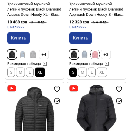
Треккинговый мужской
Треккинговый мужской
легкий пуховик Black Diamond
легкий пуховик Black Diamond
Access Down Hoody, XL - Black
Approach Down Hoody, S - Black
(BD 746080.0002-XL)
(BD 746000.0002-S)
10 488 грн
12 328 грн
13 110 грн
15 410 грн
В наличии
В наличии
Купить
Купить
+4
+3
Размерная таблица
Размерная таблица
S
M
L
XL
S
M
L
XL