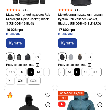
7
4
Мужской легкий пуховик Rab
Мембранная мужская теплая
Microlight Alpine Jacket, Black,
куртка Rab Valiance Jacket,
S (RB QDB-12-BL-S)
Black, L (RB QDB-49-BLK-LRG)
10 028 грн
17 802 грн
В наличии
В наличии
Купить
Купить
+8
+3
Размерная таблица
Размерная таблица
XXS
XS
S
M
L
S
M
L
XL
XXL
XL
XXL
XXXL
ОСТАЛОСЬ 23 ДНЯ
−30%