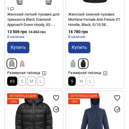
1
Женский легкий пуховик для
Женский зимний пуховик
треккинга Black Diamond
Montane Female Anti-Freeze XT
Approach Down Hoody, XS -
Hoodie, Black, S/10/38
Purple Haze (BD 746002.5001-
(5056601022793)
13 506 грн
16 780 грн
16 882 грн
XS)
В наличии
В наличии
Купить
Купить
Размерная таблица
Размерная таблица
XS
S
M
L
S
M
L
ОСТАЛОСЬ 23 ДНЯ
ОСТАЛОСЬ 23 ДНЯ
−20%
−50%