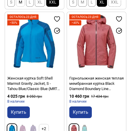
S
M
L
XL
XXL
S
M
L
XL
XXL
ОСТАЛОСЬ 23 ДНЯ
ОСТАЛОСЬ 23 ДНЯ
−50%
−40%
Женская куртка Soft Shell
Горнолыжная женская теплая
Marmot Gravity Jacket, S -
мембранная куртка Black
Tahou Blue/Classic Blue (MRT
Diamond Boundary Line
85000.2444-S)
Insulated Jacket, M - Wild Rose
4 025 грн
10 460 грн
8 050 грн
17 434 грн
(BD 746061.6012-M)
В наличии
В наличии
Купить
Купить
+2