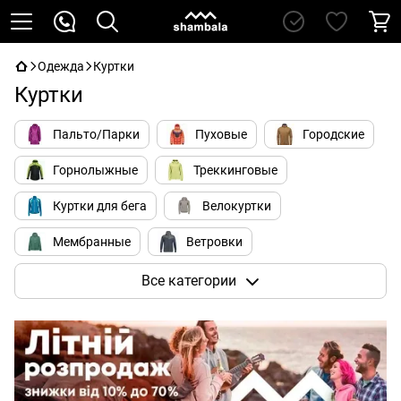
Одежда
Куртки
Куртки
Пальто/Парки
Пуховые
Городские
Горнолыжные
Треккинговые
Куртки для бега
Велокуртки
Мембранные
Ветровки
Для альпинизма
Soft Shell
Все категории