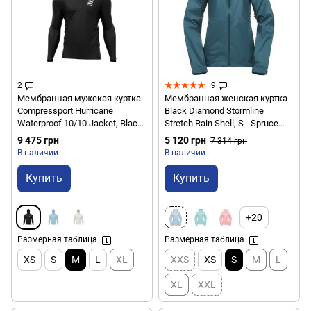
2
9
Мембранная мужская куртка
Мембранная женская куртка
Compressport Hurricane
Black Diamond Stormline
Waterproof 10/10 Jacket, Black,
Stretch Rain Shell, S - Spruce
M (AM00009B 990 00M)
(BD M697.314-S)
9 475 грн
5 120 грн
7 314 грн
В наличии
В наличии
Купить
Купить
+20
Размерная таблица
Размерная таблица
XS
S
M
L
XL
XXS
XS
S
M
L
XL
XXL