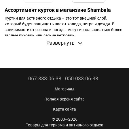
Ассортимент курток в магаизине Shambala
Куртки для активного отдыха – это тот внешний слой,
который будет защищать вас от холода, ветра и дождя. В
зависимости от сезона и погоды могут использоваться более
теплые пуховки или легкие ветровки.
Развернуть
Туристические куртки имеют ряд отличий от обычных
городских:
Крой
предполагает полную свободу движений. В такой
одежде вы можете карабкаться на гору или гулять в лесу и
она не будет сковывать ваших движений.
Технологичность
включает использование мембранных
067-333-06-38
050-033-06-38
тканей для защиты от дождя, специальную обработку
наполнителя, чтобы он «не боялся» влаги, возможность
Магазины
компактно сложить и упаковать в рюкзак. Производители
Полная версия сайта
outdoor-продукции ежегодно внедряют новые технологии в
этот элемент одежды.
Карта сайта
Износоустойчивость
– один из главных критериев при
© 2003—2026
выборе модели для гор или сложного похода. Она должна
Товары для туризма и активного отдыха
быть достаточно прочной, чтобы не протереться под