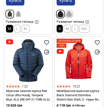
Купить
Купить
Размерная таблица
Размерная таблица
M
L
XL
S
M
L
XXL
ОСТАЛОСЬ 23 ДНЯ
−30%
1
13
Мужская зимняя куртка Rab
Мембранная мужская куртка
Cirrus Ultra Hoody, Tempest
Black Diamond Stormline
Blue, XLG (RB QIP-21-TMB-XLG)
Stretch Rain Shell, S - Hyper Red
(BD CDT0.6002-S)
10 626 грн
6 118 грн
8 740 грн