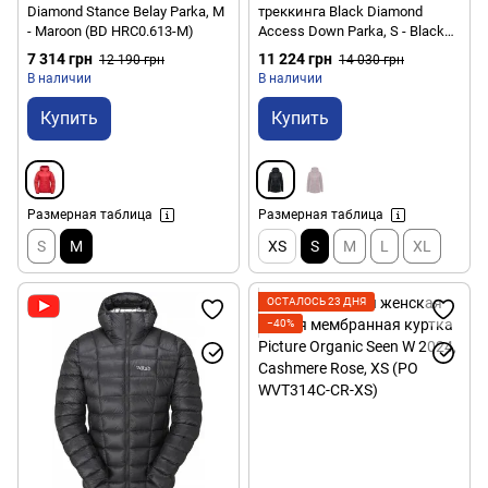
Diamond Stance Belay Parka, M
треккинга Black Diamond
- Maroon (BD HRC0.613-M)
Access Down Parka, S - Black
(BD 746082.0002-S)
7 314 грн
11 224 грн
12 190 грн
14 030 грн
В наличии
В наличии
Купить
Купить
Размерная таблица
Размерная таблица
S
M
XS
S
M
L
XL
ОСТАЛОСЬ 23 ДНЯ
−40%