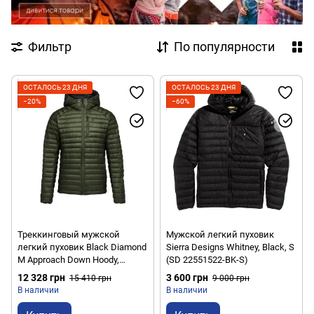
Фильтр
По популярности
ОСТАЛОСЬ 23 ДНЯ
ОСТАЛОСЬ 23 ДНЯ
−20%
−60%
Треккинговый мужской
Мужской легкий пуховик
легкий пуховик Black Diamond
Sierra Designs Whitney, Black, S
M Approach Down Hoody,
(SD 22551522-BK-S)
Tundra, M (BD
12 328 грн
3 600 грн
15 410 грн
9 000 грн
7440923010MED1)
В наличии
В наличии