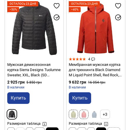
ОСТАЛОСЬ 23 ДНЯ
ОСТАЛОСЬ 23 ДНЯ
−50%
−40%
4
Мужская демисезонная
Мембранная мужская куртка
куртка Sierra Designs Tuolumne
для треккинга Black Diamond
Sweater, XXL, Black (SD
M Liquid Point Shell, Red Rock,
2551319BK-XXL)
р.XL (BD K8496019XLG1)
2 925 грн
9 632 грн
5 850 грн
16 054 грн
В наличии
В наличии
Купить
Купить
+3
Размерная таблица
Размерная таблица