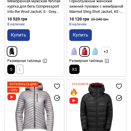
Мембранная мужская теплая
Горнолыжный женский
куртка для бега Compressport
зимний пуховик с мембраной
Into the Wool Jacket, S - Grey
Marmot Sling Shot Jacket, XS -
Melange (AU00018B 101 00S)
Summer Pink/Berry Wine (MRT
10 520 грн
10 120 грн
20 240 грн
76200.6566-XS)
В наличии
В наличии
Купить
Купить
+3
Размерная таблица
Размерная таблица
S
L
XS
ОСТАЛОСЬ 23 ДНЯ
УТОЧНЯЙТЕ НАЛИЧИЕ
−20%