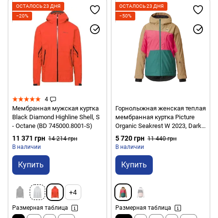
ОСТАЛОСЬ 23 ДНЯ
ОСТАЛОСЬ 23 ДНЯ
−20%
−50%
4
Мембранная мужская куртка
Горнолыжная женская теплая
Black Diamond Highline Shell, S
мембранная куртка Picture
- Octane (BD 745000.8001-S)
Organic Seakrest W 2023, Dark
Sea, XS (PO WVT270A-XS)
11 371 грн
5 720 грн
14 214 грн
11 440 грн
В наличии
В наличии
Купить
Купить
+4
Размерная таблица
Размерная таблица