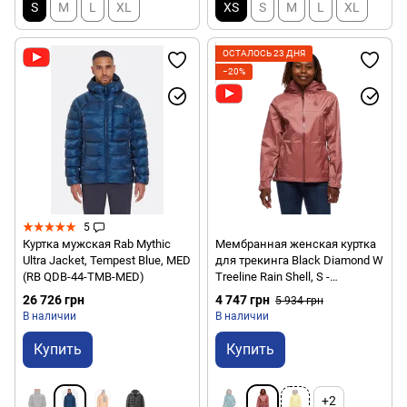
S
M
L
XL
XS
S
M
L
XL
ОСТАЛОСЬ 23 ДНЯ
−20%
5
Куртка мужская Rab Mythic
Мембранная женская куртка
Ultra Jacket, Tempest Blue, MED
для трекинга Black Diamond W
(RB QDB-44-TMB-MED)
Treeline Rain Shell, S -
Rosewood (BD
26 726 грн
4 747 грн
5 934 грн
7450096027SML1)
В наличии
В наличии
Купить
Купить
+2