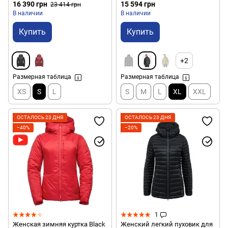
- Smoke (BD XNJ9.022-S)
XLG)
16 390 грн
15 594 грн
23 414 грн
В наличии
В наличии
Купить
Купить
+2
Размерная таблица
Размерная таблица
XS
S
L
S
M
L
XL
XXL
ОСТАЛОСЬ 23 ДНЯ
ОСТАЛОСЬ 23 ДНЯ
−40%
−20%
1
Женская зимняя куртка Black
Женский легкий пуховик для