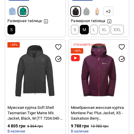
+2
Размерная таблица
Размерная таблица
S
S
M
L
XL
XXL
−30%
УТОЧНЯЙТЕ НАЛИЧИЕ
−30%
Мужская куртка Soft Shell
Мембранная женская куртка
Tasmanian Tiger Maine M's
Montane Pac Plus Jacket, XS -
Jacket, Black, M (TT 7204.040-
Saskatoon Berry
M)
(FPPLJSASA08)
4 805 грн
9 788 грн
6 864 грн
13 983 грн
В наличии
В наличии