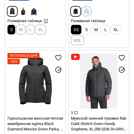
Размерная таблица
Размерная таблица
S
M
L
XL
XS
S
M
L
XL
XXL
ОСТАЛОСЬ 23 ДНЯ
−30%
3
Горнолыжная женская теплая
Мужской зимний пуховик Rab
мембранная куртка Black
Cubit Stretch Down Hoody
Diamond Mission Down Parka, S
Graphene, XL (RB QDB-30-GRH-