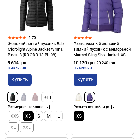
3
Женский легкий пуховик Rab
Горнолыжный женский
Microlight Alpine Jacket Wmns,
зимний пуховик с мембраной
Black, 8 (RB QDB-13-BL-08)
Marmot Sling Shot Jacket, XS -
Ultra Violet/Dark Violet (MRT
9 614 грн
10 120 грн
20 240 грн
75290.6394-XS)
В наличии
В наличии
Купить
Купить
+11
Размерная таблица
Размерная таблица
XXS
XS
S
M
L
XS
XL
XXL