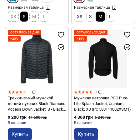
Размерная таблица
Размерная таблица
XS
S
M
L
XS
S
M
L
ОСТАЛОСЬ 23 ДНЯ
ОСТАЛОСЬ 23 ДНЯ
−20%
−30%
1
1
Треккинговый мужской
Мужская ветровка POC Pure-
легкий пуховик Black Diamond
Lite Splash Jacket, Uranium
Access Down Jacket, S - Black
Black, XS (PC 580111002XSM1)
(BD 746083.0002-S)
9 200 грн
4 368 грн
11 500 грн
6 240 грн
В наличии
В наличии
Купить
Купить