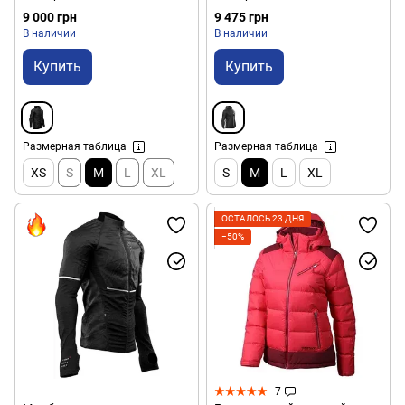
M (HWP-JKT-25 / 94992M)
M (CMS AM00009B.990-M)
9 000 грн
9 475 грн
В наличии
В наличии
Купить
Купить
Размерная таблица
Размерная таблица
XS
S
M
L
XL
S
M
L
XL
ОСТАЛОСЬ 23 ДНЯ
−50%
7