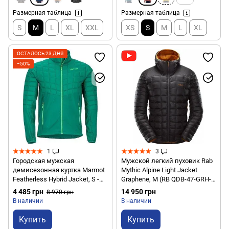
Размерная таблица
Размерная таблица
S
M
L
XL
XXL
XS
S
M
L
XL
ОСТАЛОСЬ 23 ДНЯ
−50%
1
3
Городская мужская
Мужской легкий пуховик Rab
демисезонная куртка Marmot
Mythic Alpine Light Jacket
Featherless Hybrid Jacket, S -
Graphene, M (RB QDB-47-GRH-
Shady Glade (MRT 40550.4770-
MED)
4 485 грн
14 950 грн
8 970 грн
S)
В наличии
В наличии
Купить
Купить