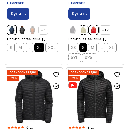
В наличии
В наличии
Купить
Купить
+3
+17
Размерная таблица
Размерная таблица
S
M
L
XL
XXL
XS
S
M
L
XL
XXL
XXXL
ОСТАЛОСЬ 23 ДНЯ
ОСТАЛОСЬ 23 ДНЯ
−20%
−20%
6
3