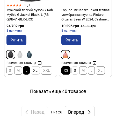
3
Мужской легкий пуховик Rab
Горнолыжная женская теплая
Mythic G Jacket Black, L (RB
мембранная куртка Picture
QDB-61-BLK-LRG)
Organic Seen W 2024, Cashmere
Rose, XS (PO WVT314C-CR-XS)
24 702 грн
10 296 грн
17 160 грн
В наличии
В наличии
Купить
Купить
Размерная таблица
Размерная таблица
S
M
L
XL
XXL
XS
S
M
L
XL
Показать еще 40 товаров
Назад
Вперед
1
из 26