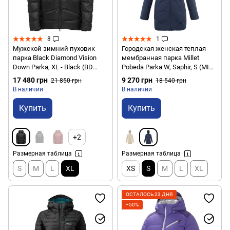
8
1
Мужской зимний пуховик
Городская женская теплая
парка Black Diamond Vision
мембранная парка Millet
Down Parka, XL - Black (BD
Pobeda Parka W, Saphir, S (MIV
746120.0002-XL)
9551, 7317-S)
17 480 грн
9 270 грн
21 850 грн
18 540 грн
В наличии
В наличии
Купить
Купить
+2
Размерная таблица
Размерная таблица
S
M
L
XL
XS
S
M
L
XL
ОСТАЛОСЬ 23 ДНЯ
−50%