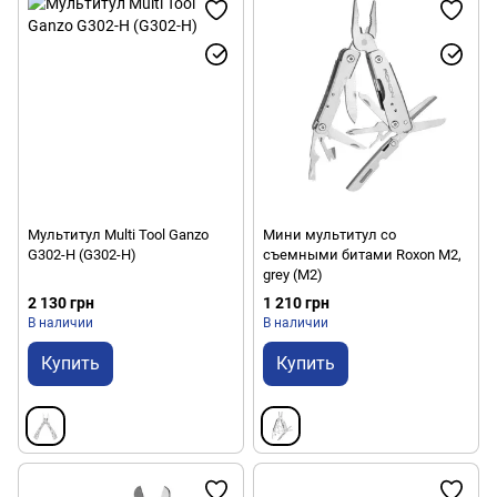
Мультитул Multi Tool Ganzo
Мини мультитул со
G302-H (G302-H)
съемными битами Roxon M2,
grey (M2)
2 130 грн
1 210 грн
В наличии
В наличии
Купить
Купить