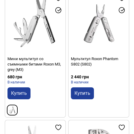
Мини мультитул со
Мультитул Roxon Phantom
съемными битами Roxon M3,
S802 (S802)
grey (M3)
680 грн
2 440 грн
В наличии
В наличии
Купить
Купить