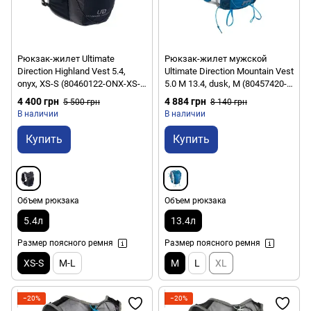
Рюкзак-жилет Ultimate
Рюкзак-жилет мужской
Direction Highland Vest 5.4,
Ultimate Direction Mountain Vest
onyx, XS-S (80460122-ONX-XS-
5.0 М 13.4, dusk, M (80457420-
S)
DUS-M)
4 400 грн
4 884 грн
5 500 грн
8 140 грн
В наличии
В наличии
Купить
Купить
Объем рюкзака
Объем рюкзака
5.4л
13.4л
Размер поясного ремня
Размер поясного ремня
XS-S
M-L
M
L
XL
−20%
−20%