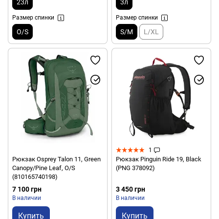
23л
3л
Размер спинки
Размер спинки
O/S
S/M
L/XL
1
Рюкзак Osprey Talon 11, Green
Рюкзак Pinguin Ride 19, Black
Canopy/Pine Leaf, O/S
(PNG 378092)
(810165740198)
7 100 грн
3 450 грн
В наличии
В наличии
Купить
Купить