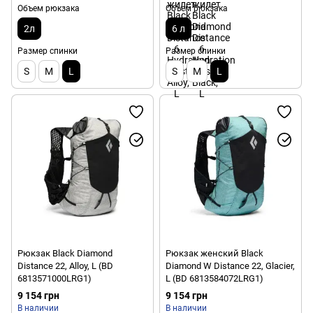
Объем рюкзака
Объем рюкзака
2л
6 л
Размер спинки
Размер спинки
S
M
L
S
M
L
Рюкзак Black Diamond
Рюкзак женский Black
Distance 22, Alloy, L (BD
Diamond W Distance 22, Glacier,
6813571000LRG1)
L (BD 6813584072LRG1)
9 154 грн
9 154 грн
В наличии
В наличии