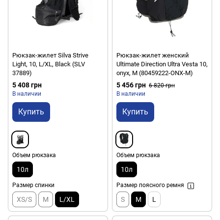
Рюкзак-жилет Silva Strive
Рюкзак-жилет женский
Light, 10, L/XL, Black (SLV
Ultimate Direction Ultra Vesta 10,
37889)
onyx, M (80459222-ONX-M)
5 408 грн
5 456 грн
6 820 грн
В наличии
В наличии
Купить
Купить
Объем рюкзака
Объем рюкзака
10л
10л
Размер спинки
Размер поясного ремня
XS/S
M
L/XL
S
M
L