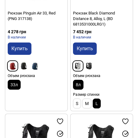
Рюкзак Pinguin Air 33, Red
Рюкзак Black Diamond
(PNG 317138)
Distance 8, Alloy, L (BD
6813531000LRG1)
4 278 грн
7 452 грн
В наличии
В наличии
Купить
Купить
Объем рюкзака
Объем рюкзака
33л
8л
Размер спинки
S
M
L