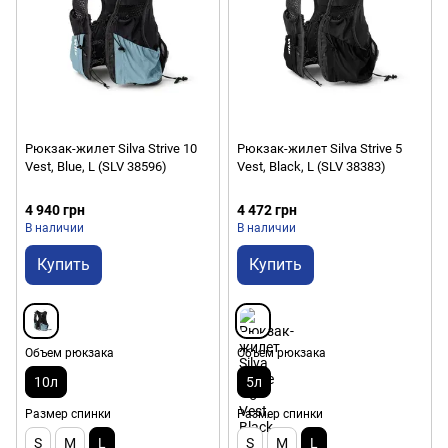
Рюкзак-жилет Silva Strive 10
Рюкзак-жилет Silva Strive 5
Vest, Blue, L (SLV 38596)
Vest, Black, L (SLV 38383)
4 940 грн
4 472 грн
В наличии
В наличии
Купить
Купить
Объем рюкзака
Объем рюкзака
10л
5л
Размер спинки
Размер спинки
S
M
L
S
M
L