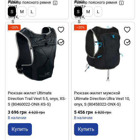
Размер поясного ремня
Размер поясного ремня
S
M
L
S
M
L
−20%
−20%
Рюкзак-жилет Ultimate
Рюкзак-жилет мужской
Direction Trail Vest 5.5, onyx, XS-
Ultimate Direction Ultra Vest 10,
S (80460022-ONX-XS-S)
onyx, S (80458322-ONX-S)
3 696 грн
5 456 грн
4 620 грн
6 820 грн
В наличии
В наличии
Купить
Купить