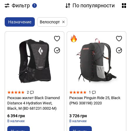
Фильтр
По популярности
1
Назначение
Велоспорт
2
1
Рюкзак-жилет Black Diamond
Рюкзак Pinguin Ride 25, Black
Distance 4 Hydration West,
(PNG 308198) 2020
Black, M (BD 681231.0002-M)
6 394 грн
3 726 грн
В наличии
В наличии