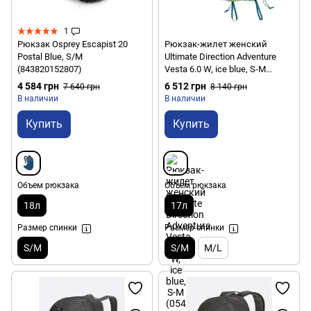
1
Рюкзак Osprey Escapist 20
Рюкзак-жилет женский
Postal Blue, S/M
Ultimate Direction Adventure
(843820152807)
Vesta 6.0 W, ice blue, S-M
(054003855051)
4 584 грн
6 512 грн
7 640 грн
8 140 грн
В наличии
В наличии
Купить
Купить
Объем рюкзака
Объем рюкзака
18л
17л
Размер спинки
Размер спинки
S/M
S/M
M/L