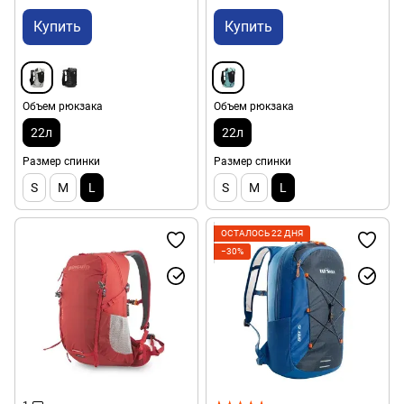
Купить
Купить
Объем рюкзака
Объем рюкзака
22л
22л
Размер спинки
Размер спинки
S
M
L
S
M
L
ОСТАЛОСЬ 22 ДНЯ
−30%