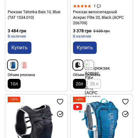
1
Рюкзак Tatonka Baix 10, Blue
Рюкзак велосипедный
(TAT 1534.010)
Acepac Flite 20, Black (ACPC
206709)
3 484 грн
3 378 грн
5 630 грн
В наличии
В наличии
Купить
Купить
Объем рюкзака
Объем рюкзака
10л
20л
20 л
−20%
−40%