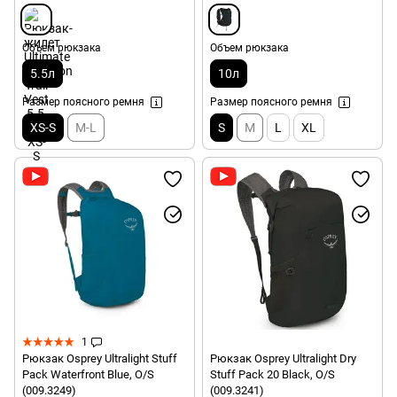
Объем рюкзака
Объем рюкзака
5.5л
10л
Размер поясного ремня
Размер поясного ремня
XS-S
M-L
S
M
L
XL
1
Рюкзак Osprey Ultralight Stuff
Рюкзак Osprey Ultralight Dry
Pack Waterfront Blue, O/S
Stuff Pack 20 Black, O/S
(009.3249)
(009.3241)