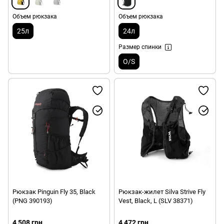
Объем рюкзака
Объем рюкзака
25л
24л
Размер спинки
O/S
Рюкзак Pinguin Fly 35, Black
Рюкзак-жилет Silva Strive Fly
(PNG 390193)
Vest, Black, L (SLV 38371)
4 508 грн
4 472 грн