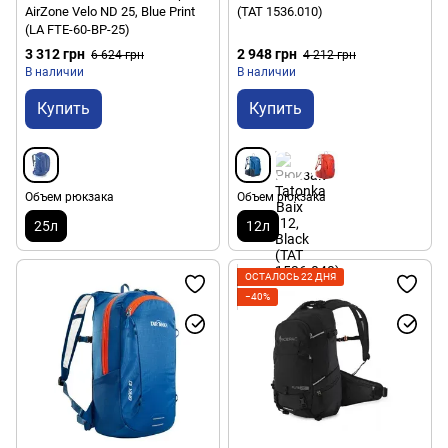
AirZone Velo ND 25, Blue Print
(TAT 1536.010)
(LA FTE-60-BP-25)
3 312 грн
2 948 грн
6 624 грн
4 212 грн
В наличии
В наличии
Купить
Купить
Объем рюкзака
Объем рюкзака
25л
12л
ОСТАЛОСЬ 22 ДНЯ
−40%