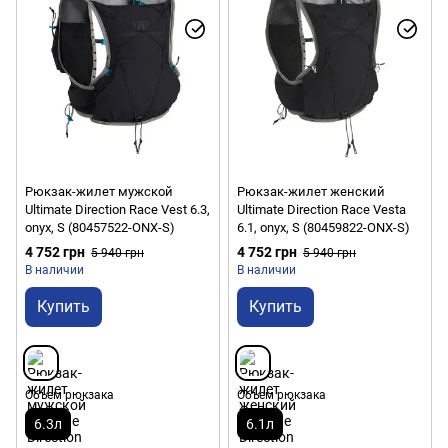
Рюкзак-жилет мужской
Рюкзак-жилет женский
Ultimate Direction Race Vest 6.3,
Ultimate Direction Race Vesta
onyx, S (80457522-ONX-S)
6.1, onyx, S (80459822-ONX-S)
4 752 грн
4 752 грн
5 940 грн
5 940 грн
В наличии
В наличии
Купить
Купить
Объем рюкзака
Объем рюкзака
6.3л
6.1л