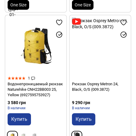
One Size
One Size
1
Водонепроницаемый рюкзак
Рюкзак Osprey Metron 24,
Naturehike CNH22BB003 25,
Black, O/S (009.3872)
Yellow (6927595753927)
3 580 грн
9 290 грн
В наличии
В наличии
Купить
Купить