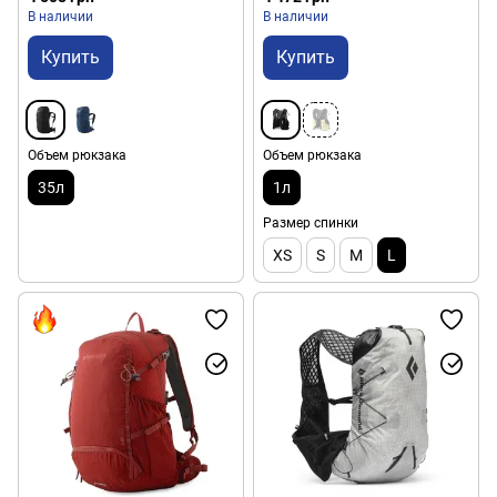
В наличии
В наличии
Купить
Купить
Объем рюкзака
Объем рюкзака
35л
1л
Размер спинки
XS
S
M
L