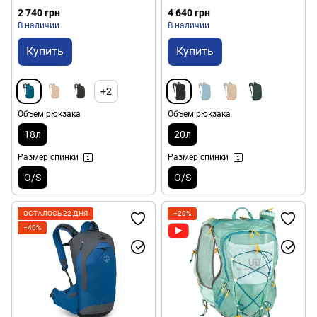
2 740 грн
4 640 грн
В наличии
В наличии
Купить
Купить
+2
Объем рюкзака
Объем рюкзака
18л
20л
Размер спинки
Размер спинки
O/S
O/S
ОСТАЛОСЬ 22 ДНЯ
−20%
−40%