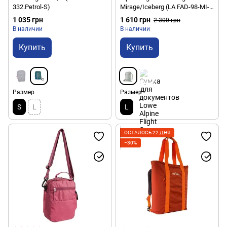
332.Petrol-S)
Mirage/Iceberg (LA FAD-98-MI-
L)
1 035 грн
1 610 грн
2 300 грн
В наличии
В наличии
Купить
Купить
Размер
Размер
S
L
L
ОСТАЛОСЬ 22 ДНЯ
−30%