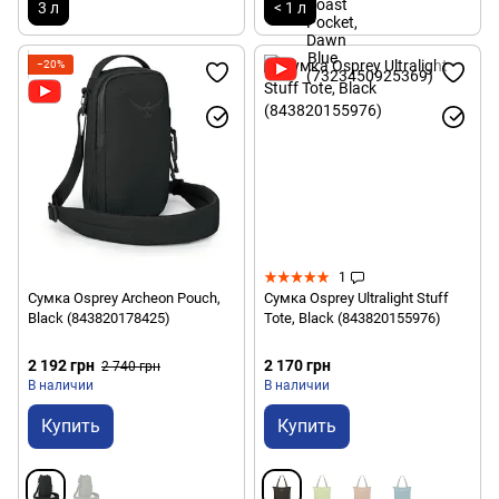
3 л
< 1 л
−20%
1
Сумка Osprey Archeon Pouch,
Сумка Osprey Ultralight Stuff
Black (843820178425)
Tote, Black (843820155976)
2 192 грн
2 170 грн
2 740 грн
В наличии
В наличии
Купить
Купить