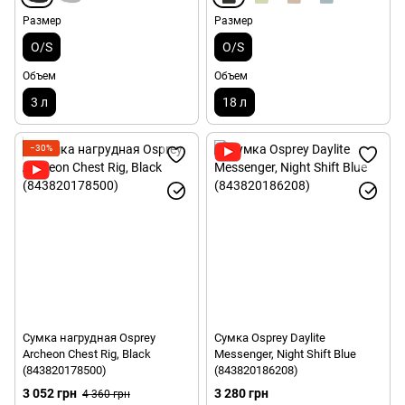
Размер
Размер
O/S
O/S
Объем
Объем
3 л
18 л
−30%
Сумка нагрудная Osprey
Сумка Osprey Daylite
Archeon Chest Rig, Black
Messenger, Night Shift Blue
(843820178500)
(843820186208)
3 052 грн
3 280 грн
4 360 грн