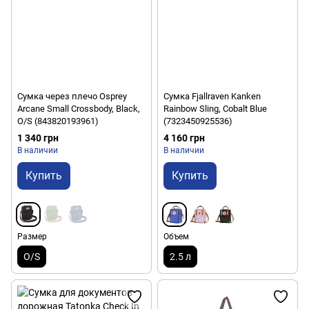
Сумка через плечо Osprey
Сумка Fjallraven Kanken
Arcane Small Crossbody, Black,
Rainbow Sling, Cobalt Blue
O/S (843820193961)
(7323450925536)
1 340 грн
4 160 грн
В наличии
В наличии
Купить
Купить
Размер
Объем
O/S
2.5 л