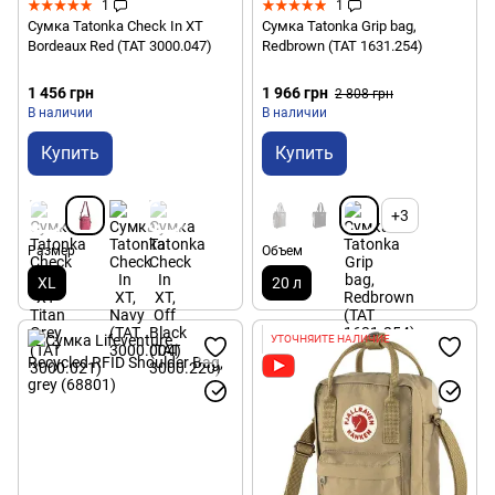
1
1
Сумка Tatonka Check In XT
Сумка Tatonka Grip bag,
Bordeaux Red (TAT 3000.047)
Redbrown (TAT 1631.254)
1 456 грн
1 966 грн
2 808 грн
В наличии
В наличии
Купить
Купить
+3
Размер
Объем
XL
20 л
УТОЧНЯЙТЕ НАЛИЧИЕ