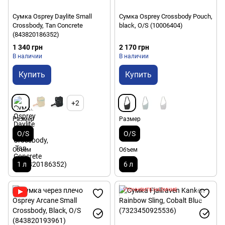
Сумка Osprey Daylite Small
Сумка Osprey Crossbody Pouch,
Crossbody, Tan Concrete
black, O/S (10006404)
(843820186352)
1 340 грн
2 170 грн
В наличии
В наличии
Купить
Купить
+2
Размер
Размер
O/S
O/S
Объем
Объем
1 л
6 л
УТОЧНЯЙТЕ НАЛИЧИЕ