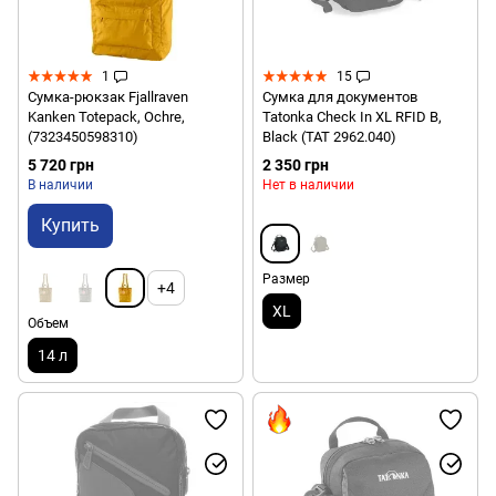
1
15
Сумка-рюкзак Fjallraven
Сумка для документов
Kanken Totepack, Ochre,
Tatonka Check In XL RFID B,
(7323450598310)
Black (TAT 2962.040)
5 720 грн
2 350 грн
В наличии
Нет в наличии
Купить
Размер
+4
XL
Объем
14 л