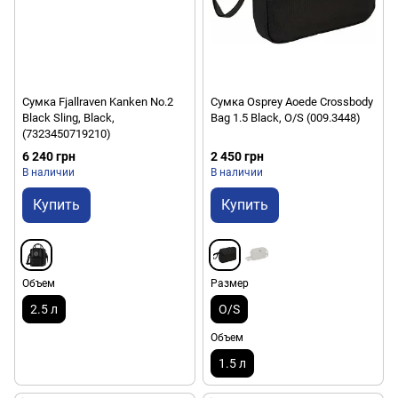
Сумка Fjallraven Kanken No.2
Сумка Osprey Aoede Crossbody
Black Sling, Black,
Bag 1.5 Black, O/S (009.3448)
(7323450719210)
6 240 грн
2 450 грн
В наличии
В наличии
Купить
Купить
Объем
Размер
2.5 л
O/S
Объем
1.5 л