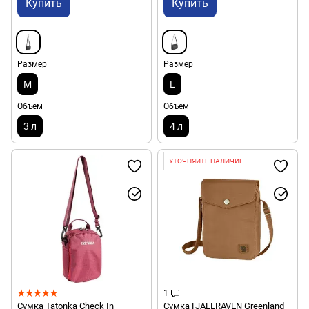
Купить
Купить
Размер
Размер
M
L
Объем
Объем
3 л
4 л
УТОЧНЯЙТЕ НАЛИЧИЕ
1
Сумка Tatonka Check In
Сумка FJALLRAVEN Greenland