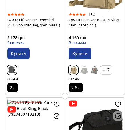
1
Сумка Lifeventure Recycled
Сумка Fjallraven Kanken Sling,
RFID Shoulder Bag, grey (68801)
Clay (23797.221)
2 178 грн
4 160 грн
В наличии
В наличии
Купить
Купить
+17
Объем
Объем
2 л
2.5 л
УТОЧНЯЙТЕ НАЛИЧИЕ