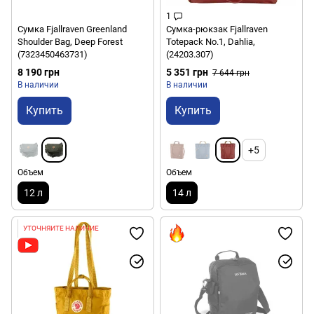
1
Сумка Fjallraven Greenland
Сумка-рюкзак Fjallraven
Shoulder Bag, Deep Forest
Totepack No.1, Dahlia,
(7323450463731)
(24203.307)
8 190 грн
5 351 грн
7 644 грн
В наличии
В наличии
Купить
Купить
+5
Объем
Объем
12 л
14 л
УТОЧНЯЙТЕ НАЛИЧИЕ