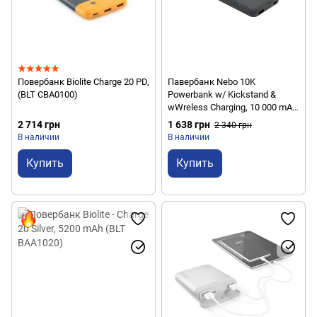
Повербанк Biolite Charge 20 PD,
Павербанк Nebo 10K
(BLT CBA0100)
Powerbank w/ Kickstand &
wWreless Charging, 10 000 mAh
(NB NEB-PBK-0010-G)
2 714 грн
1 638 грн
2 340 грн
В наличии
В наличии
Купить
Купить