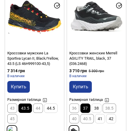
Кроссовки мужские La
Кроссовки женские Merrell
Sportiva Lycan II, Black/Yellow,
AGILITY TRAIL, black, 37
43.5 (LS 46H999100-43,5)
(036.2468)
7 314 грн
3 710 грн
5 300 грн
В наличии
В наличии
Купить
Купить
Размерная таблица
Размерная таблица
43
43.5
44
44.5
36
37
38
38.5
45
40
40.5
41
42