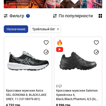
Фильтр
По популярности
1
Назначение
Трейловый бег
2
Кроссовки мужские Asics
Кроссовки мужские Salomon
GEL-SONOMA 8, BLACK/LAKE
Speedcross 6,
GREY, 11 (1011B979-001)
Black/Black/Phantom, 8,5 (SLM
SPEEDCRSS6,417379-8,5)
4 732 грн
8 996 грн