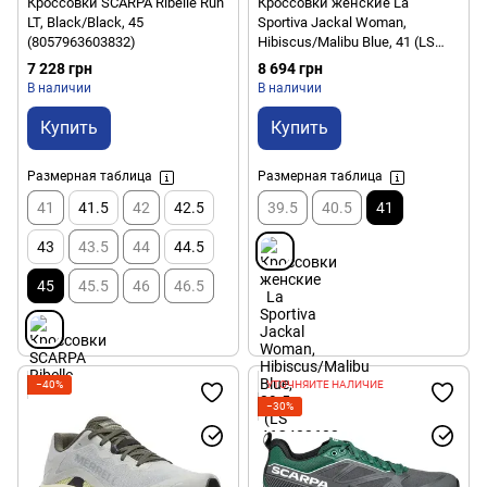
Кроссовки SCARPA Ribelle Run
Кроссовки женские La
LT, Black/Black, 45
Sportiva Jackal Woman,
(8057963603832)
Hibiscus/Malibu Blue, 41 (LS
46C402602-41)
7 228 грн
8 694 грн
В наличии
В наличии
Купить
Купить
Размерная таблица
Размерная таблица
41
41.5
42
42.5
39.5
40.5
41
43
43.5
44
44.5
45
45.5
46
46.5
−40%
УТОЧНЯЙТЕ НАЛИЧИЕ
−30%