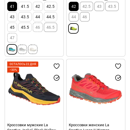
41
41.5
42
42.5
42
42.5
43
43.5
43
43.5
44
44.5
44
46
45
45.5
46
46.5
47
ОСТАЛОСЬ 22 ДНЯ
−30%
Кроссовки мужские La
Кроссовки женские La