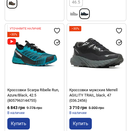
46.5
УТОЧНЯЙТЕ НАЛИЧИЕ
−30%
−30%
Кроссовки Scarpa Ribelle Run,
Кроссовки мужские Merrell
Azure/Black, 42.5
AGILITY TRAIL, black, 47
(8057963144755)
(036.2456)
6 843 грн
3 710 грн
9 776 грн
5 300 грн
В наличии
В наличии
Купить
Купить