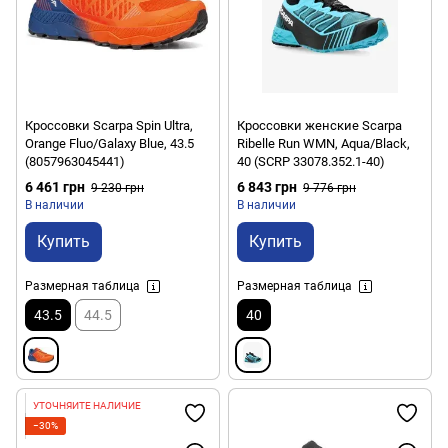
Кроссовки Scarpa Spin Ultra,
Кроссовки женские Scarpa
Orange Fluo/Galaxy Blue, 43.5
Ribelle Run WMN, Aqua/Black,
(8057963045441)
40 (SCRP 33078.352.1-40)
6 461 грн
6 843 грн
9 230 грн
9 776 грн
В наличии
В наличии
Купить
Купить
Размерная таблица
Размерная таблица
43.5
44.5
40
УТОЧНЯЙТЕ НАЛИЧИЕ
−30%