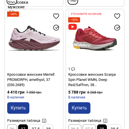
−40%
УТОЧНЯЙТЕ НАЛИЧИЕ
−30%
1
Кроссовки женские Merrell
Кроссовки женские Scarpa
PROMORPH, amethyst, 37
Spin Planet WMN, Deep
(036.2689)
Red/Saffron, 38
(8057963413554)
4 410 грн
5 788 грн
7 350 грн
8 268 грн
В наличии
В наличии
Купить
Купить
Размерная таблица
Размерная таблица
36
37
37.5
38
36.5
37.5
38
38.5