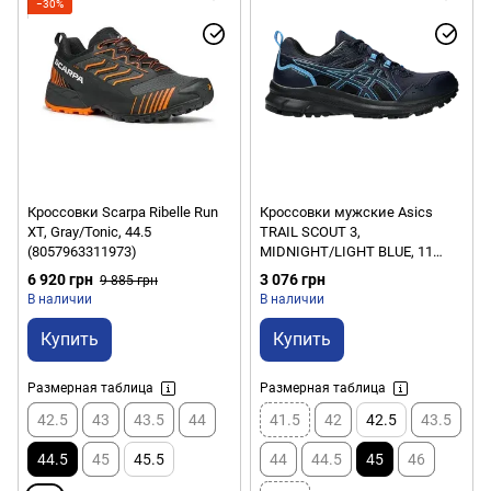
−30%
Кроссовки Scarpa Ribelle Run
Кроссовки мужские Asics
XT, Gray/Tonic, 44.5
TRAIL SCOUT 3,
(8057963311973)
MIDNIGHT/LIGHT BLUE, 11
(1011B700-403)
6 920 грн
3 076 грн
9 885 грн
В наличии
В наличии
Купить
Купить
Размерная таблица
Размерная таблица
42.5
43
43.5
44
41.5
42
42.5
43.5
44.5
45
45.5
44
44.5
45
46