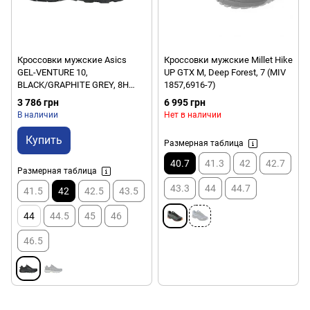
Кроссовки мужские Asics
Кроссовки мужские Millet Hike
GEL-VENTURE 10,
UP GTX M, Deep Forest, 7 (MIV
BLACK/GRAPHITE GREY, 8H
1857,6916-7)
(1011B967-001)
3 786 грн
6 995 грн
В наличии
Нет в наличии
Купить
Размерная таблица
40.7
41.3
42
42.7
Размерная таблица
43.3
44
44.7
41.5
42
42.5
43.5
44
44.5
45
46
46.5