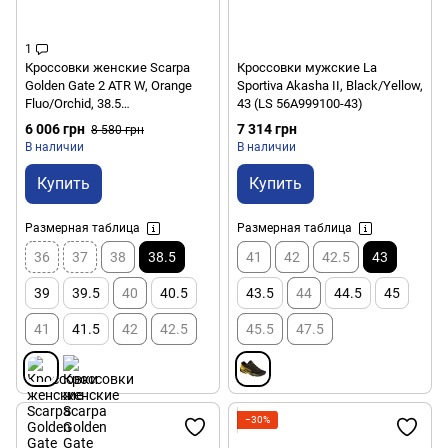
1
Кроссовки женские Scarpa
Кроссовки мужские La
Golden Gate 2 ATR W, Orange
Sportiva Akasha II, Black/Yellow,
Fluo/Orchid, 38.5
43 (LS 56A999100-43)
(8057963415039)
6 006 грн
7 314 грн
8 580 грн
В наличии
В наличии
Купить
Купить
Размерная таблица
Размерная таблица
36
37
38
38.5
41
42
42.5
43
39
39.5
40
40.5
43.5
44
44.5
45
41
41.5
42
42.5
45.5
47.5
−30%