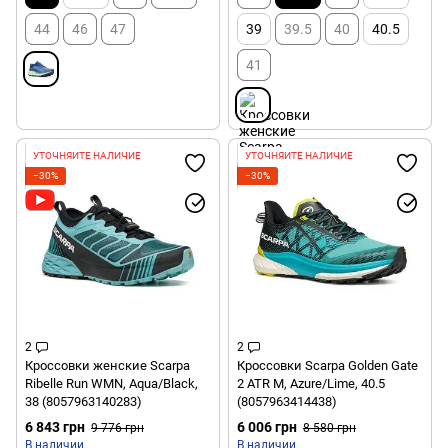
44
46
47
39
39.5
40
40.5
41
УТОЧНЯЙТЕ НАЛИЧИЕ
УТОЧНЯЙТЕ НАЛИЧИЕ
−30%
−30%
2
2
Кроссовки женские Scarpa
Кроссовки Scarpa Golden Gate
Ribelle Run WMN, Aqua/Black,
2 ATR M, Azure/Lime, 40.5
38 (8057963140283)
(8057963414438)
6 843 грн
6 006 грн
9 776 грн
8 580 грн
В наличии
В наличии