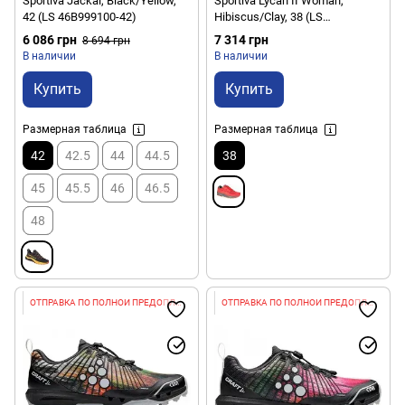
Sportiva Jackal, Black/Yellow,
Sportiva Lycan II Woman,
42 (LS 46B999100-42)
Hibiscus/Clay, 38 (LS
46I402909-38)
6 086 грн
7 314 грн
8 694 грн
В наличии
В наличии
Купить
Купить
Размерная таблица
Размерная таблица
42
42.5
44
44.5
38
45
45.5
46
46.5
48
ОТПРАВКА ПО ПОЛНОЙ ПРЕДОПЛАТЕ
ОТПРАВКА ПО ПОЛНОЙ ПРЕДОПЛАТЕ