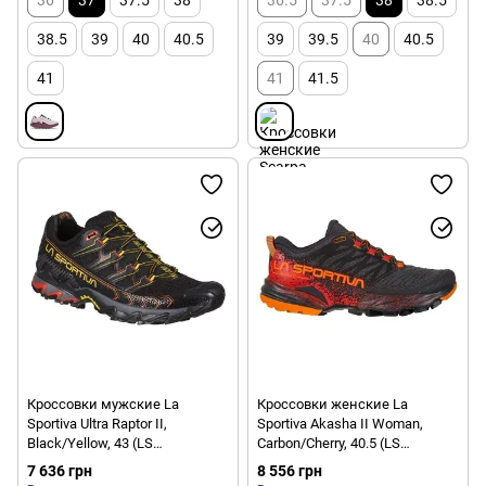
38.5
39
40
40.5
39
39.5
40
40.5
41
41
41.5
Кроссовки мужские La
Кроссовки женские La
Sportiva Ultra Raptor II,
Sportiva Akasha II Woman,
Black/Yellow, 43 (LS
Carbon/Cherry, 40.5 (LS
46M999100-43)
56B900315-40.5)
7 636 грн
8 556 грн