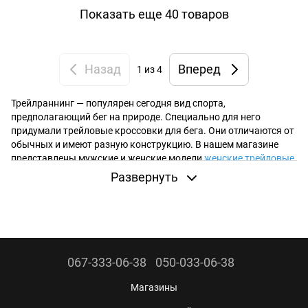
Показать еще 40 товаров
Назад
Вперед
1
из 4
Трейлраннинг — популярен сегодня вид спорта,
предполагающий бег на природе. Специально для него
придумали трейловые кроссовки для бега. Они отличаются от
обычных и имеют разную конструкцию. В нашем магазине
представлены мужские и женские модели
женские трейловые
кроссовки
от лучших производителей.
Развернуть
Какие плюсы имеют кроссовки для трейла?
Бег по бездорожью требует не только должной физической
подготовки, но и правильной обуви. Кроссовки для
трейлраннинга имеют усиленный носок и пятку для защиты от
ударов о камни и другие препятствия. Колодка обеспечивает
067-333-06-38
050-033-06-38
максимальную фиксацию ноги во избежание травм и
натирания мозолей. Также обувь имеет другие преимущества:
Магазины
подошва очищается сама в воде и снегу, грязь не