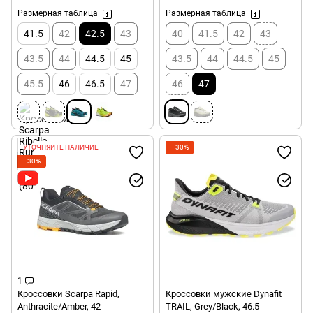
Размерная таблица
Размерная таблица
41.5
42
42.5
43
40
41.5
42
43
43.5
44
44.5
45
43.5
44
44.5
45
45.5
46
46.5
47
46
47
УТОЧНЯЙТЕ НАЛИЧИЕ
−30%
−30%
1
Кроссовки Scarpa Rapid,
Кроссовки мужские Dynafit
Anthracite/Amber, 42
TRAIL, Grey/Black, 46.5