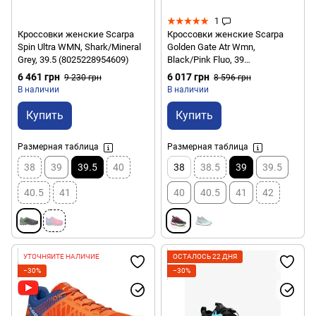
1
Кроссовки женские Scarpa
Кроссовки женские Scarpa
Spin Ultra WMN, Shark/Mineral
Golden Gate Atr Wmn,
Grey, 39.5 (8025228954609)
Black/Pink Fluo, 39
(8057963138839)
6 461 грн
6 017 грн
9 230 грн
8 596 грн
В наличии
В наличии
Купить
Купить
Размерная таблица
Размерная таблица
38
39
39.5
40
38
38.5
39
39.5
40.5
41
40
40.5
41
42
УТОЧНЯЙТЕ НАЛИЧИЕ
ОСТАЛОСЬ 22 ДНЯ
−30%
−30%