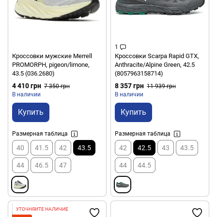
1
Кроссовки мужские Merrell
Кроссовки Scarpa Rapid GTX,
PROMORPH, pigeon/limone,
Anthracite/Alpine Green, 42.5
43.5 (036.2680)
(8057963158714)
4 410 грн
8 357 грн
7 350 грн
11 939 грн
В наличии
В наличии
Купить
Купить
Размерная таблица
Размерная таблица
40
41.5
42
43.5
42
42.5
43
43.5
44
46.5
47
44
44.5
УТОЧНЯЙТЕ НАЛИЧИЕ