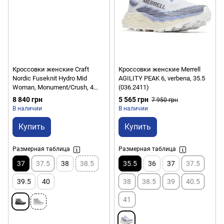
Кроссовки женские Craft
Кроссовки женские Merrell
Nordic Fuseknit Hydro Mid
AGILITY PEAK 6, verbena, 35.5
Woman, Monument/Crush, 4
(036.2411)
(1909295)
8 840 грн
5 565 грн
7 950 грн
В наличии
В наличии
Купить
Купить
Размерная таблица
Размерная таблица
37
37.5
38
38.5
35.5
36
37
37.5
39.5
40
38
38.5
39
40.5
41