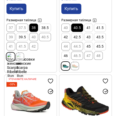
Купить
Купить
Размерная таблица
Размерная таблица
37
37.5
38
38.5
40
40.5
41
41.5
39
39.5
40
40.5
42
42.5
43
43.5
41
41.5
42
44
44.5
45
45.5
46
46.5
47
48
УТОЧНЯЙТЕ НАЛИЧИЕ
−30%