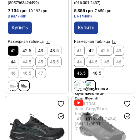
(8057963424499)
(016.001.2437)
7 134 грн
5 355 грн
10 192 грн
7 650 грн
В наличии
В наличии
Купить
Купить
Размерная таблица
Размерная таблица
42
42.5
43
43.5
41
42
42.5
43
44
44.5
45
45.5
44
44.5
45
46
46
46.5
47
46.5
48.5