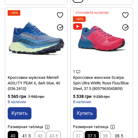
−30%
УТОЧНЯЙТЕ НАЛИЧИЕ
−40%
1
Кроссовки мужские Merrell
Кроссовки женские Scarpa
AGILITY PEAK 6, dark blue, 40
Spin Ultra WMN, Rose Fluo/Blue
(036.2410)
Steel, 37.5 (8057963045809)
5 565 грн
5 538 грн
7 950 грн
9 230 грн
В наличии
В наличии
Купить
Купить
Размерная таблица
Размерная таблица
40
41.5
43
43.5
37
37.5
38
38.5