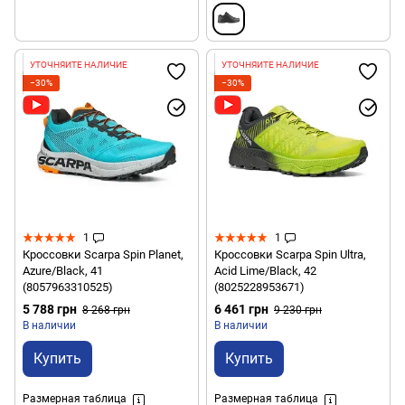
УТОЧНЯЙТЕ НАЛИЧИЕ
УТОЧНЯЙТЕ НАЛИЧИЕ
−30%
−30%
1
1
Кроссовки Scarpa Spin Planet,
Кроссовки Scarpa Spin Ultra,
Azure/Black, 41
Acid Lime/Black, 42
(8057963310525)
(8025228953671)
5 788 грн
6 461 грн
8 268 грн
9 230 грн
В наличии
В наличии
Купить
Купить
Размерная таблица
Размерная таблица