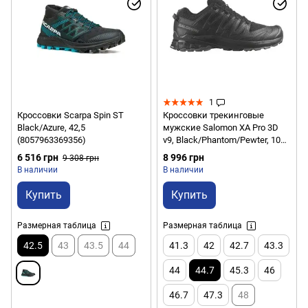
1
Кроссовки Scarpa Spin ST
Кроссовки трекинговые
Black/Azure, 42,5
мужские Salomon XA Pro 3D
(8057963369356)
v9, Black/Phantom/Pewter, 10
(SLM 472718-10)
6 516 грн
8 996 грн
9 308 грн
В наличии
В наличии
Купить
Купить
Размерная таблица
Размерная таблица
42.5
43
43.5
44
41.3
42
42.7
43.3
44
44.7
45.3
46
46.7
47.3
48