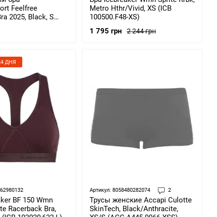
rt Feelfree
Metro Hthr/Vivid, XS (ICB
a 2025, Black, S
100500.F48-XS)
5119)
1 795 грн
2 244 грн
4 ДНЯ
062980132
Артикул: 8058480282074
2
aker BF 150 Wmn
Трусы женские Accapi Culotte
te Racerback Bra,
SkinTech, Black/Anthracite,