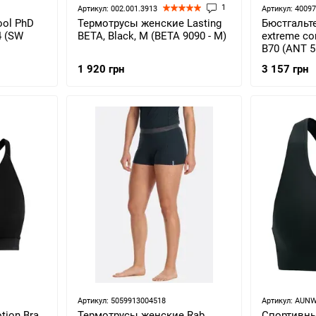
1
Артикул: 002.001.3913
Артикул: 4009
ol PhD
Термотрусы женские Lasting
Бюстгальте
4 (SW
BETA, Black, M (BETA 9090 - M)
extreme con
B70 (ANT 5
1 920 грн
3 157 грн
Артикул: 5059913004518
Артикул: AUN
tion Bra,
Термотрусы женские Rab
Спортивны