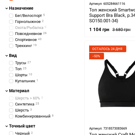
B70
3
Артикул: 605284661116
Назначение
Топ женский Smartwo
B75
3
Support Bra Black, р.3
Бег/Велоспорт
5
C75
3
SO150.001-34)
Горнолыжное
2
A75
2
Охота/Рыбалка
0
C80
2
1 104 грн
3 680 грн
Повседневное
26
B80
3
Спортивное
43
C85
1
Треккинг
19
С85
1
ОСТАЛОСЬ 24 ДНЯ
Вид
−50%
Трусы
27
Топ
25
Шорты
10
Купальник
1
Материал
Шерсть > 60%
0
Синтетика
25
Шерсть
3
Комбинированный
9
Точный цвет
Артикул: 7318573083669
Черный
2
Топ женский Craft Mo