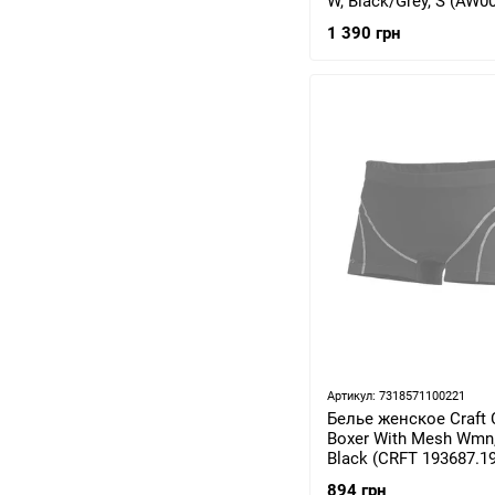
W, Black/Grey, S (AW0
00S)
1 390 грн
Артикул: 7318571100221
Белье женское Craft 
Boxer With Mesh Wmn,
Black (CRFT 193687.1
894 грн