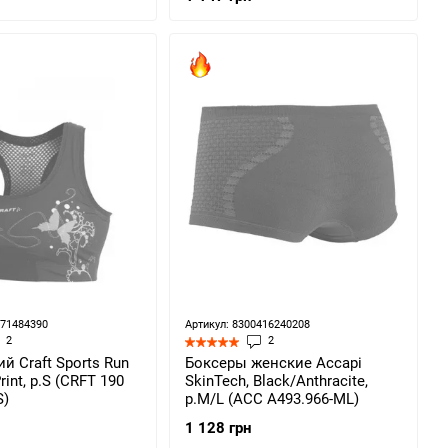
571484390
Артикул: 8300416240208
2
2
й Craft Sports Run
Боксеры женские Accapi
rint, p.S (CRFT 190
SkinTech, Black/Anthracite,
S)
р.M/L (ACC A493.966-ML)
1 128 грн