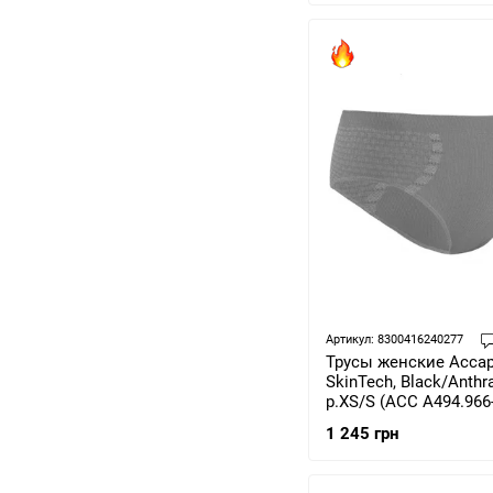
Артикул: 8300416240277
Трусы женские Accap
SkinTech, Black/Anthra
р.XS/S (ACC A494.966
1 245 грн