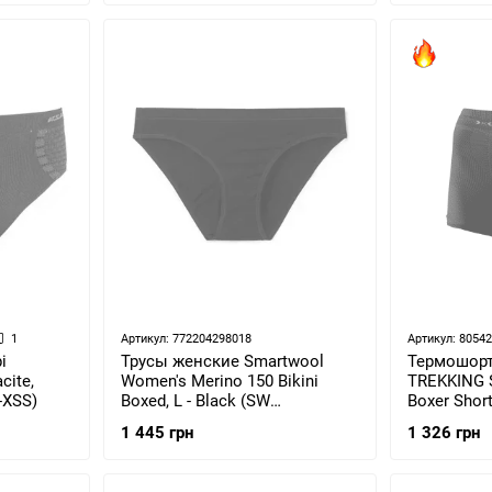
1
Артикул: 772204298018
Артикул: 8054
Трусы женские Smartwool
Термошорт
i
Women's Merino 150 Bikini
TREKKING
cite,
Boxed, L - Black (SW
Boxer Short
-XSS)
SW015125.001-L)
XS)
1 445 грн
1 326 грн