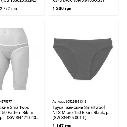
 (ICB 103020,632-L)
XS/S (ACC A445.9966-XSS)
1 200 грн
2 772 грн
84875377
Артикул: 605284891346
ские Smartwool
Трусы женские Smartwool
50 Pattern Bikini
NTS Micro 150 Bikini Black, р.L
, р.L (SW SN421.040-
(SW SN425.001-L)
1 147 грн