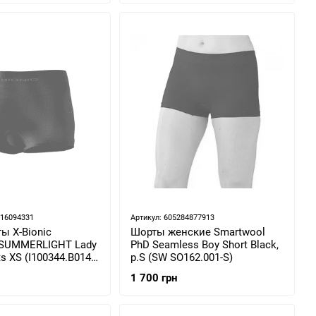
216094331
Артикул: 605284877913
ы X-Bionic
Шорты женские Smartwool
 SUMMERLIGHT Lady
PhD Seamless Boy Short Black,
s XS (I100344.B014-
р.S (SW SO162.001-S)
1 700 грн