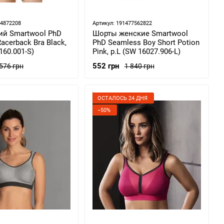
84872208
Артикул: 191477562822
ий Smartwool PhD
Шорты женские Smartwool
acerback Bra Black,
PhD Seamless Boy Short Potion
160.001-S)
Pink, р.L (SW 16027.906-L)
552 грн
 576 грн
1 840 грн
ОСТАЛОСЬ 24 ДНЯ
−50%