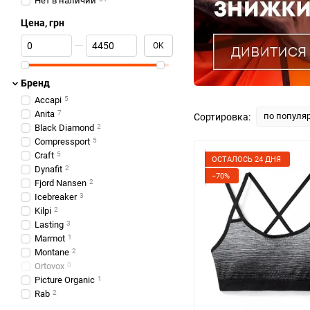
Нет в наличии
Цена, грн
От Цена, грн
До Цена, грн
OK
Бренд
Accapi
5
Anita
7
по популя
Сортировка:
Black Diamond
2
Compressport
5
Craft
5
ОСТАЛОСЬ 24 ДНЯ
Dynafit
2
−70%
Fjord Nansen
2
Icebreaker
3
Kilpi
2
Lasting
3
Marmot
1
Montane
2
Ortovox
0
Picture Organic
1
Rab
2
Salewa
2