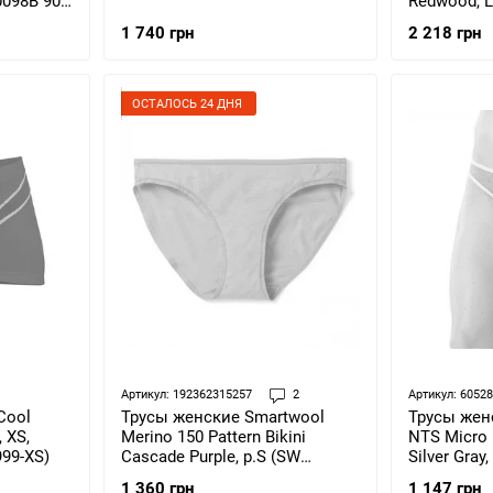
0098B 903
Redwood, L
1 740 грн
2 218 грн
ОСТАЛОСЬ 24 ДНЯ
Артикул: 192362315257
2
Артикул: 6052
Cool
Трусы жен
Трусы женские Smartwool
 XS,
NTS Micro 1
Merino 150 Pattern Bikini
999-XS)
Silver Gray
Cascade Purple, р.S (SW
L)
16157.B30-S)
1 147 грн
1 360 грн