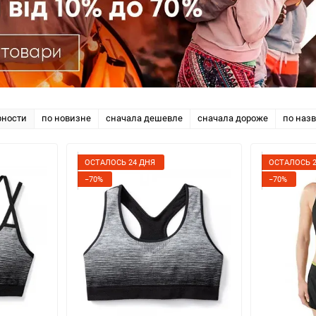
рности
по новизне
сначала дешевле
сначала дороже
по наз
ОСТАЛОСЬ 24 ДНЯ
ОСТАЛОСЬ 2
−70%
−70%