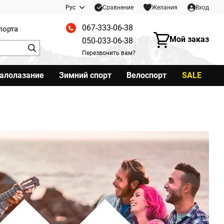
Сравнение
Рус
Желания
Вход
067-333-06-38
порта
Мой заказ
050-033-06-38
Перезвонить вам?
калолазание
Зимний спорт
Велоспорт
SALE