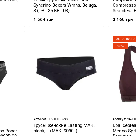
Syncrino Boxers Wmns, Beluga,
Compresspo
8 (QBL-35-BEL-08)
Seamless Br
(763027940
1 564 грн
3 160 грн
ОСТАЛОСЬ 2
−20%
Артикул: 002.001.5698
Артикул: 9420
Трусы женские Lasting MAKI,
Бра Icebre
ss Boxer
black, L (MAKI-9090L)
Merino Spri