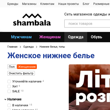
Перейти к основному контенту
Бренды
Магазины
Клиентам
Наши проекты
Блог
Размерные 
Сеть магазинов одежды и
Мужчинам
Женщинам
Одежда
Обувь
Главная
Одежда
Нижнее белье, топы
Женское нижнее белье
Пол:
Женщинам
Очистить фильтр
Уточняйте наличие
4
Хит
6
SALE
10
Наличие
В наличии
15
61