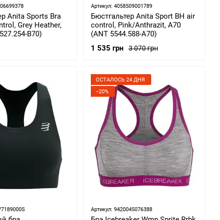
706699378
Артикул: 4058509001789
р Anita Sports Bra
Бюстгальтер Anita Sport BH air
trol, Grey Heather,
control, Pink/Anthrazit, A70
527.254-B70)
(ANT 5544.588-A70)
1 535 грн
3 070 грн
ОСТАЛОСЬ 24 ДНЯ
−20%
W7189000S
Артикул: 9420045076388
й бра
Бра Icebreaker Wmn Sprite Rrbk,