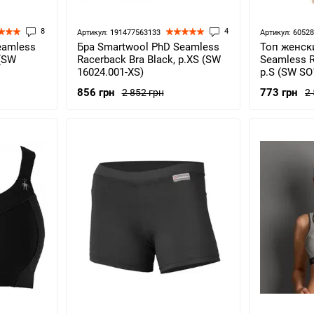
8
4
Артикул: 191477563133
Артикул: 6052
eamless
Бра Smartwool PhD Seamless
Топ женск
 (SW
Racerback Bra Black, р.XS (SW
Seamless R
16024.001-XS)
р.S (SW SO
856 грн
773 грн
2 852 грн
2