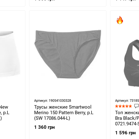
Артикул: 190541030328
Артикул: 7318
 New
Трусы женские Smartwool
, p.L
Merino 150 Pattern Berry, р.L
Топ женски
)
(SW 17086.044-L)
Bra Black/P
0721.9474-
1 360 грн
1 596 грн