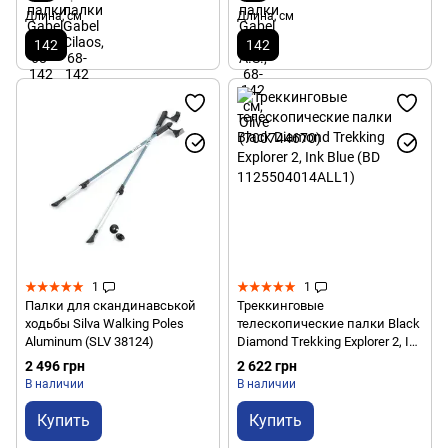
Длина, см
Длина, см
142
142
1
1
Палки для скандинавськой
Треккинговые
ходьбы Silva Walking Poles
телескопические палки Black
Aluminum (SLV 38124)
Diamond Trekking Explorer 2, Ink
Blue (BD 1125504014ALL1)
2 496 грн
2 622 грн
В наличии
В наличии
Купить
Купить