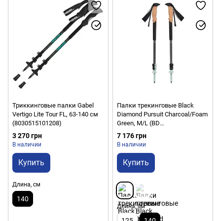
Триккинговые палки Gabel
Палки трекинговые Black
Vertigo Lite Tour FL, 63-140 см
Diamond Pursuit Charcoal/Foam
(8030515101208)
Green, M/L (BD
1100669479M_L1)
3 270 грн
7 176 грн
В наличии
В наличии
Купить
Купить
Длина, см
140
Длина, см
125
140