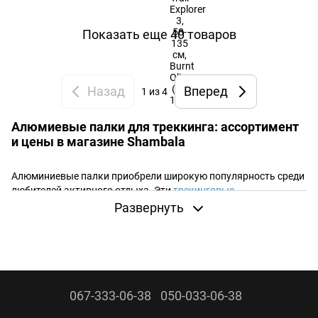
Показать еще 40 товаров
Назад
Вперед
1
из 4
Алюмиевые палки для треккинга: ассортимент
и цены в магазине Shambala
Алюминиевые палки приобрели широкую популярность среди
любителей активного отдыха. Эти
трекинговые
палки
имеют надежную конструкцию и поможет сохранять
Развернуть
равновесие во время длительных горных походов, прогулок и
бега.
Палки из алюминия имеют следующие преимущества:
067-333-06-38
050-033-06-38
Надежность. Все механизмы и замки очень выносливы,