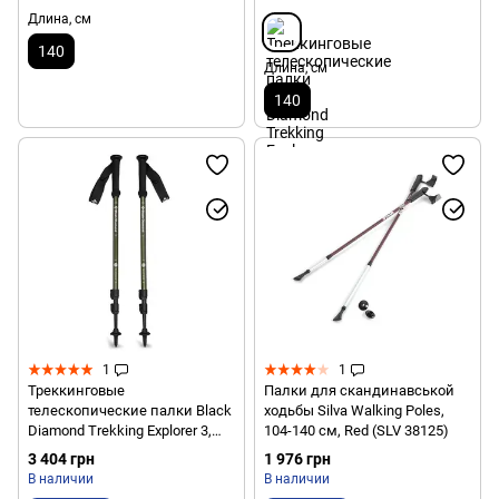
Длина, см
140
Длина, см
140
1
1
Треккинговые
Палки для скандинавськой
телескопические палки Black
ходьбы Silva Walking Poles,
Diamond Trekking Explorer 3,
104-140 см, Red (SLV 38125)
Tundra (BD 1125513010ALL1)
3 404 грн
1 976 грн
В наличии
В наличии