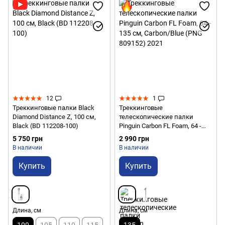
12
1
Треккинговые палки Black
Треккинговые
Diamond Distance Z, 100 см,
телескопические палки
Black (BD 112208-100)
Pinguin Carbon FL Foam, 64 -
135 см, Carbon/Blue (PNG
5 750 грн
2 990 грн
809152) 2021
В наличии
В наличии
Купить
Купить
Длина, см
Длина, см
100
105
110
115
135