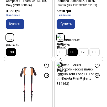
Compact FL Foam, 36-130 см,
Diamond Distance Z, 110 см,
Grey (PNG 808186)
Pewter (BD 11253210161101)
3 358 грн
6 210 грн
В наличии
В наличии
Купить
Купить
Длина, см
Длина, см
130
100
110
120
130