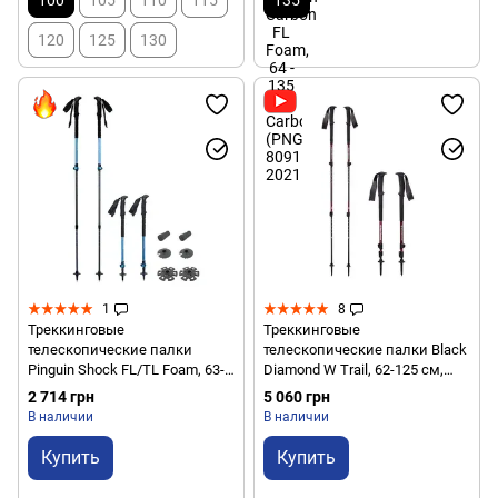
120
125
130
1
8
Треккинговые
Треккинговые
телескопические палки
телескопические палки Black
Pinguin Shock FL/TL Foam, 63-
Diamond W Trail, 62-125 см,
135 см, Blue (PNG 812152)
Cherrywood (BD
2 714 грн
5 060 грн
1125082009ALL1)
В наличии
В наличии
Купить
Купить