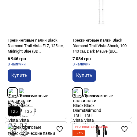
Треккинговые палки Black
Треккинговые палки Black
Diamond Trail Vista FLZ, 125 см,
Diamond Trail Vista Shock, 100-
Midnight Blue (BD
140 см, Dark Mauve (BD
11256040341251)
1125616048ALL1)
6 946 грн
7 084 грн
В наличии
В наличии
Купить
Купить
Длина, см
125
135
УТОЧНЯЙТЕ НАЛИЧИЕ
−25%