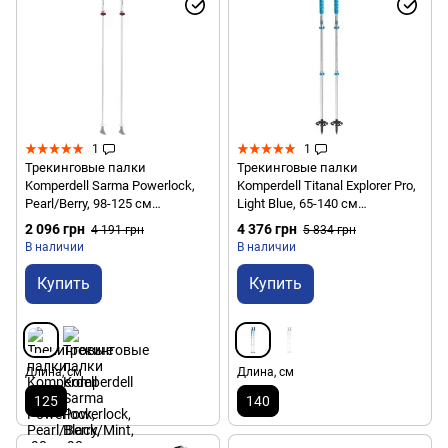
1
1
Трекинговые палки
Трекинговые палки
Komperdell Sarma Powerlock,
Komperdell Titanal Explorer Pro,
Pearl/Berry, 98-125 см
Light Blue, 65-140 см
(9008687373906)
(9008687346450)
2 096 грн
4 376 грн
4 191 грн
5 834 грн
В наличии
В наличии
Купить
Купить
Длина, см
Длина, см
125
140