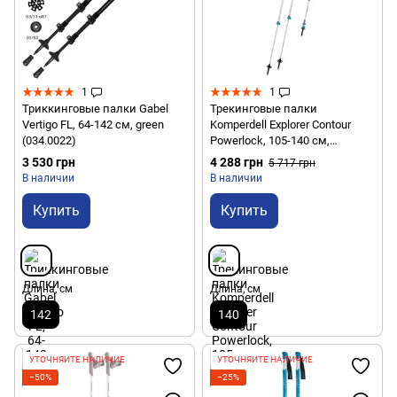
1
1
Триккинговые палки Gabel
Трекинговые палки
Vertigo FL, 64-142 см, green
Komperdell Explorer Contour
(034.0022)
Powerlock, 105-140 см,
Silver/Blue (9008687394178)
3 530 грн
4 288 грн
5 717 грн
В наличии
В наличии
Купить
Купить
Длина, см
Длина, см
142
140
УТОЧНЯЙТЕ НАЛИЧИЕ
УТОЧНЯЙТЕ НАЛИЧИЕ
−50%
−25%