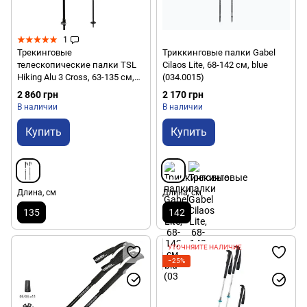
1
Трекинговые
Триккинговые палки Gabel
телескопические палки TSL
Cilaos Lite, 68-142 см, blue
Hiking Alu 3 Cross, 63-135 см,
(034.0015)
White/Dark Blue,
2 860 грн
2 170 грн
(3436500810752)
В наличии
В наличии
Купить
Купить
Длина, см
Длина, см
135
142
УТОЧНЯЙТЕ НАЛИЧИЕ
−25%