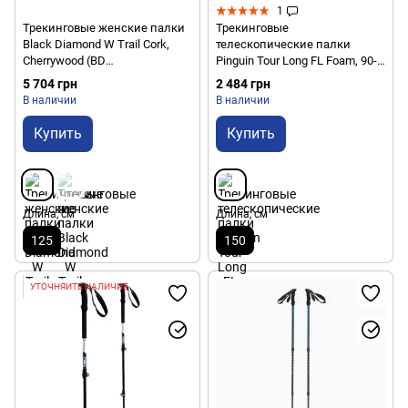
1
Трекинговые женские палки
Трекинговые
Black Diamond W Trail Cork,
телескопические палки
Cherrywood (BD
Pinguin Tour Long FL Foam, 90-
1125272009ALL1)
150 см, Petrol (PNG 814163)
5 704 грн
2 484 грн
В наличии
В наличии
Купить
Купить
Длина, см
Длина, см
125
150
УТОЧНЯЙТЕ НАЛИЧИЕ