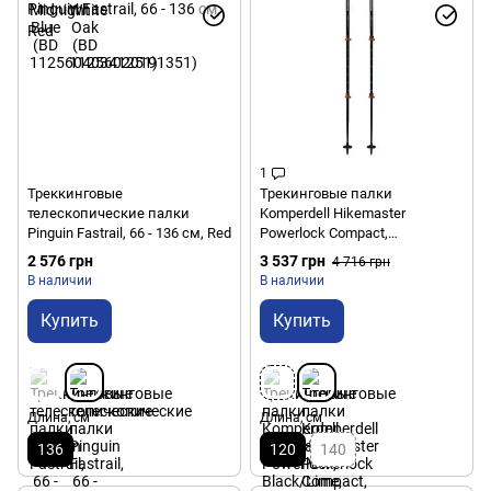
1
Треккинговые
Трекинговые палки
телескопические палки
Komperdell Hikemaster
Pinguin Fastrail, 66 - 136 см, Red
Powerlock Compact,
Black/Orange, 57-120 см
2 576 грн
3 537 грн
4 716 грн
(9008687362412)
В наличии
В наличии
Купить
Купить
Длина, см
Длина, см
136
120
140