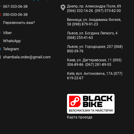
067-333-06-38
Днепр, пр. Александра Поля, 89
й комфорт и поддержку, особенно во время длительных
(066) 332-16-26
(097) 573-82-30
050-033-06-38
апряжение шеи и дискомфорт, связанный со сном сидя.
Винница, ул. Академика Янгеля,
Перезвонить вам?
58
(098) 879-91-23
ивести к скованности и дискомфорту в шее и плечах.
чивая поддержку и поддерживая правильное выравнивание.
Viber
Львов, ул. Богдана Лепкого, 4
(068) 255-41-63
компактными и портативными. Надувная подушка для шеи не
WhatsApp
Львов, ул. Городоцкая, 207
(068)
Telegram
800-39-76
мые функции, что позволяет пользователям регулировать
shambala.order@gmail.com
Киев, ул. Дегтяревская, 11
(093)
рсальной, чтобы использоваться в разных положениях,
306-89-86
(067) 281-89-55
Київ, вул. Антоновича, 17А
(077)
ствовать лучшему качеству сна во время транспортировки.
619-22-67
дохнувшими и бодрящими.
 провисание головы вперед или на бок во время сна сидя. Это
томобиле, дорожную подушку для шеи можно использовать в
Карта проезда