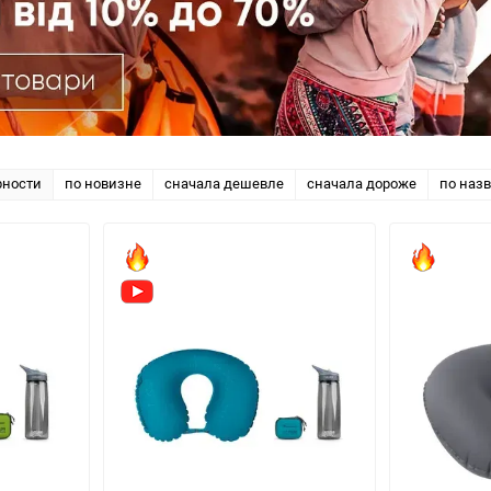
рности
по новизне
сначала дешевле
сначала дороже
по наз