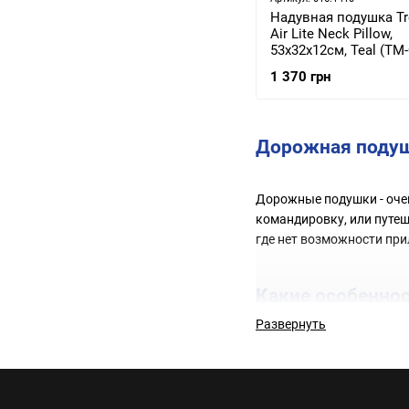
Надувная подушка T
Air Lite Neck Pillow,
53х32х12см, Teal (TM
1 370 грн
Дорожная подуш
Дорожные подушки - очен
командировку, или путеш
где нет возможности при
Какие особенно
Развернуть
Подушки под шею, предн
преимущества, ради кот