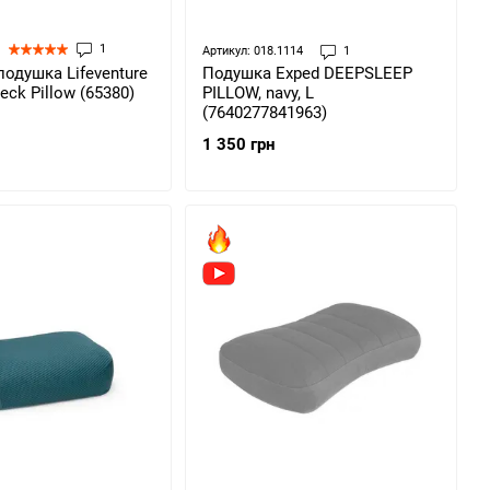
1
Артикул: 018.1114
1
одушка Lifeventure
Подушка Exped DEEPSLEEP
Neck Pillow (65380)
PILLOW, navy, L
(7640277841963)
1 350 грн