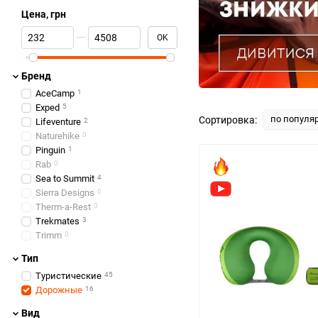
Цена, грн
От Цена, грн
До Цена, грн
OK
Бренд
AceCamp
1
Exped
5
по популя
Сортировка:
Lifeventure
2
Naturehike
0
Pinguin
1
Rab
0
Sea to Summit
4
Sierra Designs
0
Therm-a-Rest
0
Trekmates
3
Trimm
0
Тип
Туристические
45
Дорожные
16
Вид