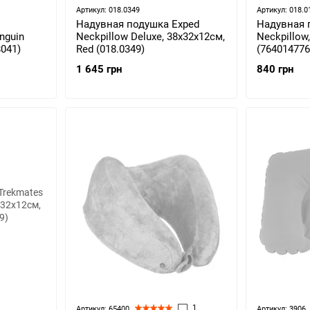
Артикул: 018.0349
Артикул: 018.0
Надувная подушка Exped
Надувная 
nguin
Neckpillow Deluxe, 38х32х12см,
Neckpillow,
8041)
Red (018.0349)
(764014776
1 645 грн
840 грн
1
Артикул: 65400
Артикул: 3906