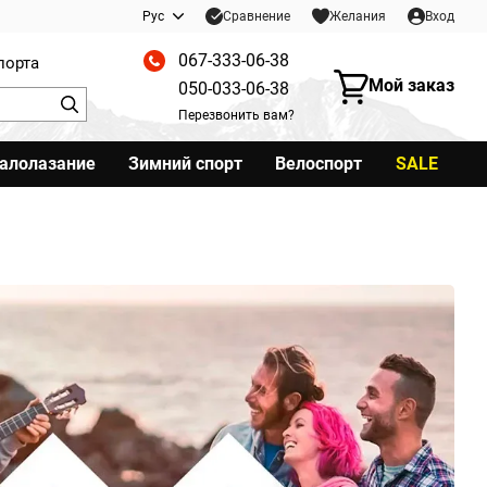
Сравнение
Рус
Желания
Вход
067-333-06-38
порта
Мой заказ
050-033-06-38
Перезвонить вам?
калолазание
Зимний спорт
Велоспорт
SALE