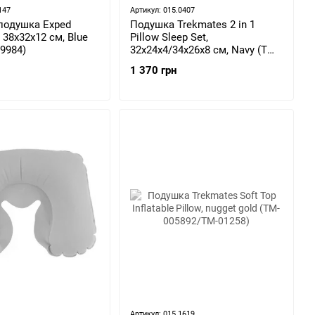
147
Артикул: 015.0407
подушка Exped
Подушка Trekmates 2 in 1
 38х32х12 см, Blue
Pillow Sleep Set,
9984)
32х24х4/34х26х8 см, Navy (TM-
003223)
1 370 грн
Артикул: 015.1619