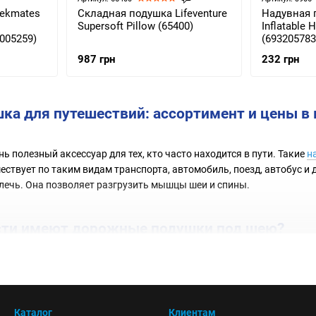
rekmates
Складная подушка Lifeventure
Надувная 
Supersoft Pillow (65400)
Inflatable 
-005259)
(693205783
987 грн
232 грн
ка для путешествий
: ассортимент и цены в
ь полезный аксессуар для тех, кто часто находится в пути. Такие
н
ествует по таким видам транспорта, автомобиль, поезд, автобус и 
лечь. Она позволяет разгрузить мышцы шеи и спины.
сти имеют дорожные подушки под шею?
азначенные для путешествий, обладают рядом преимуществ, что де
орых стоит купить подушку дорожную:
Каталог
Клиентам