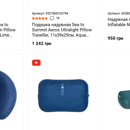
Артикул: 9327868103744
Артикул: 65380
18
Надувная п
a to
Подушка надувная Sea to
Inflatable 
 Pillow
Summit Aeros Ultralight Pillow
 Lime
Traveller, 11х39х29см, Aqua
950 грн
)
(STS APILULYHAAQ)
1 242 грн