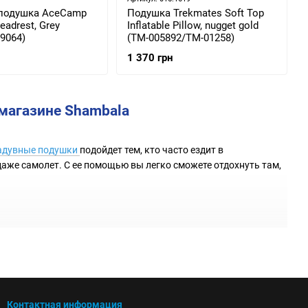
подушка AceCamp
Подушка Trekmates Soft Top
Headrest, Grey
Inflatable Pillow, nugget gold
9064)
(TM-005892/TM-01258)
1 370 грн
 магазине Shambala
адувные подушки
подойдет тем, кто часто ездит в
даже самолет. С ее помощью вы легко сможете отдохнуть там,
лает их популярными среди путешественников. Вот некоторые
Контактная информация