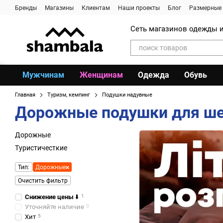
Перейти к основному контенту
Бренды
Магазины
Клиентам
Наши проекты
Блог
Размерные 
Сеть магазинов одежды и
Мужчинам
Женщинам
Одежда
Обувь
Главная
Туризм, кемпинг
Подушки надувные
Дорожные подушки для ш
Дорожные
Туристичесткие
Тип:
Дорожные
Очистить фильтр
Снижение цены
⬇️
1
Уточняйте наличие
0
Хит
5