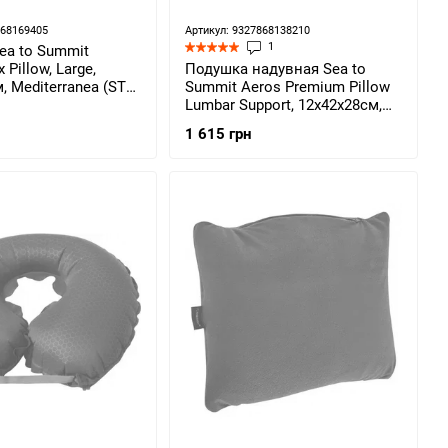
868169405
Артикул: 9327868138210
1
ea to Summit
Pillow, Large,
Подушка надувная Sea to
, Mediterranea (STS
Summit Aeros Premium Pillow
Lumbar Support, 12х42х28см,
Magenta (STS
1 615 грн
APILPREMLMBMG)