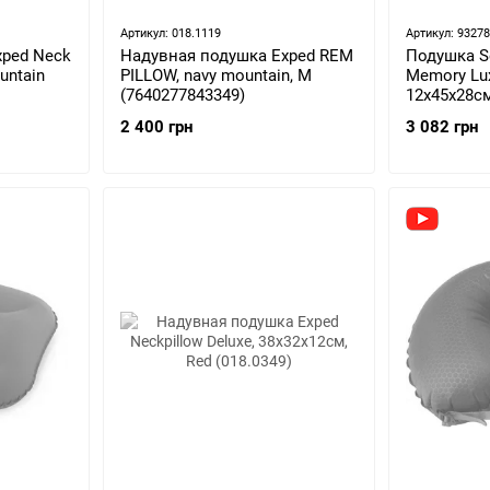
Артикул: 018.1119
Артикул: 9327
xped Neck
Надувная подушка Exped REM
Подушка S
untain
PILLOW, navy mountain, M
Memory Lux 
(7640277843349)
12x45x28см
045505)
2 400 грн
3 082 грн