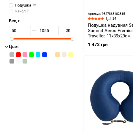
Подушка
16
Чехол
0
Артикул: 9327868102815
24
Вес, г
Подушка надувная Se
От Вес, г
До Вес, г
Summit Aeros Premium
OK
Traveller, 11х39х29см,
(STS APILPREMYHALI
1 472 грн
Цвет