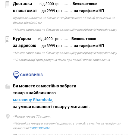
Доставка
.......
Безкоштовно
від 3000 грн
в поштомат
.......
за тарифами НП
до 2999 грн
Відправлення вагою не більше 20 кг (фактична та об'ємна), розмірами не
більше 40х60х30 см
* Можна замовляти не більше двох позицій у розмірі однієї моделі товару
Кур'єром
.......
Безкоштовно
від 4000 грн
за адресою
.......
за тарифами НП
до 3999 грн
* Можна замовляти не більше двох позицій у розмірі однієї моделі товару
** Доставка кур'єром доступна тільки при повній оплаті замовлення
Ви можете самостійно забрати
товар з найближчого
магазину Shambala
,
за умови наявності товару у магазині.
* Резерв товару 72 години.
** Наявність товару в магазині додатково уточнюйте в чаті чи за телефоном
гарячої лінії
0 800 300 604