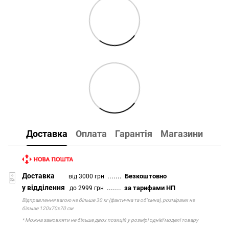
Доставка
Оплата
Гарантія
Магазини
Доставка
.......
Безкоштовно
від 3000 грн
у відділення
.......
за тарифами НП
до 2999 грн
Відправлення вагою не більше 30 кг (фактична та об'ємна), розмірами не
більше 120х70х70 см
* Можна замовляти не більше двох позицій у розмірі однієї моделі товару