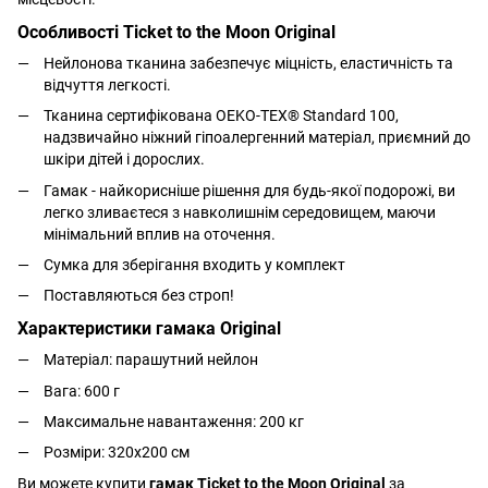
Особливості Ticket to the Moon Original
Нейлонова тканина забезпечує міцність, еластичність та
відчуття легкості.
Тканина сертифікована OEKO-TEX® Standard 100,
надзвичайно ніжний гіпоалергенний матеріал, приємний до
шкіри дітей і дорослих.
Гамак - найкорисніше рішення для будь-якої подорожі, ви
легко зливаєтеся з навколишнім середовищем, маючи
мінімальний вплив на оточення.
Сумка для зберігання входить у комплект
Поставляються без строп!
Характеристики гамака Original
Матеріал: парашутний нейлон
Вага: 600 г
Максимальне навантаження: 200 кг
Розміри: 320х200 см
Ви можете купити
гамак Ticket to the Moon Original
за