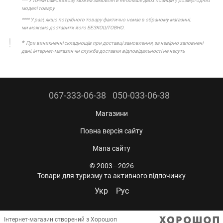
*** У точки самовивозу можна замовляти не більше двох позицій у розмірі однієї
моделі товару
**** У разі, якщо потрібного товару фактично немає в обраному магазині,
ми можемо доставити його БЕЗКОШТОВНО.
*
При виникненні складнощів при доставці замовлення, за невірно заповнені
дані, інтернет-магазин чи служба доставки відповідальності не несуть
067-333-06-38
050-033-06-38
Магазини
Повна версія сайту
Мапа сайту
© 2003—2026
Товари для туризму та активного відпочинку
Укр
Рус
Інтернет-магазин створений з Хорошоп