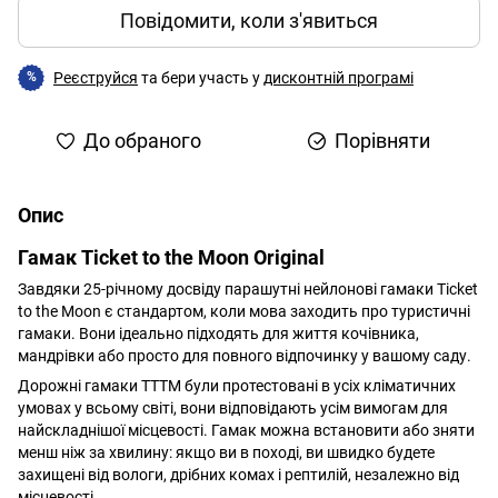
Повідомити, коли з'явиться
Реєструйся
та бери участь у
дисконтній програмі
%
До обраного
Порівняти
Опис
Гамак Ticket to the Moon Original
Завдяки 25-річному досвіду парашутні нейлонові гамаки Ticket
to the Moon є стандартом, коли мова заходить про туристичні
гамаки. Вони ідеально підходять для життя кочівника,
мандрівки або просто для повного відпочинку у вашому саду.
Дорожні гамаки TTTM були протестовані в усіх кліматичних
умовах у всьому світі, вони відповідають усім вимогам для
найскладнішої місцевості. Гамак можна встановити або зняти
менш ніж за хвилину: якщо ви в поході, ви швидко будете
захищені від вологи, дрібних комах і рептилій, незалежно від
місцевості.