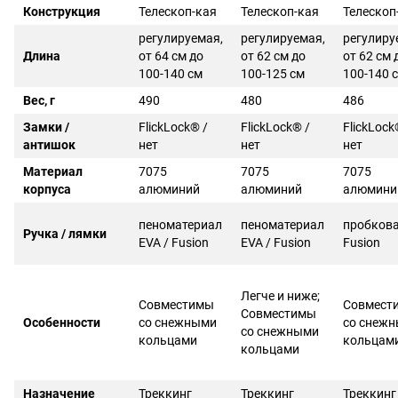
Конструкция
Телескоп-кая
Телескоп-кая
Телескоп
регулируемая,
регулируемая,
регулиру
Длина
от 64 см до
от 62 см до
от 62 см 
100-140 см
100-125 см
100-140 
Вес, г
490
480
486
Замки /
FlickLock® /
FlickLock® /
FlickLock
антишок
нет
нет
нет
Материал
7075
7075
7075
корпуса
алюминий
алюминий
алюмини
пеноматериал
пеноматериал
пробкова
Ручка / лямки
EVA / Fusion
EVA / Fusion
Fusion
Легче и ниже;
Совместимы
Совмест
Совместимы
Особенности
со снежными
со снеж
со снежными
кольцами
кольцам
кольцами
Назначение
Треккинг
Треккинг
Треккинг