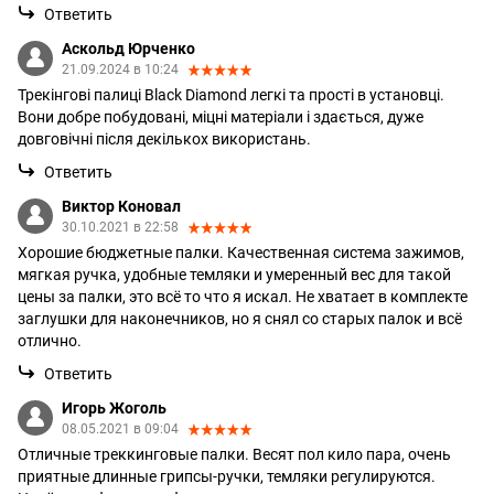
Ответить
Аскольд Юрченко
21.09.2024 в 10:24
Трекінгові палиці Black Diamond легкі та прості в установці.
Вони добре побудовані, міцні матеріали і здається, дуже
довговічні після декількох використань.
Ответить
Виктор Коновал
30.10.2021 в 22:58
Хорошие бюджетные палки. Качественная система зажимов,
мягкая ручка, удобные темляки и умеренный вес для такой
цены за палки, это всё то что я искал. Не хватает в комплекте
заглушки для наконечников, но я снял со старых палок и всё
отлично.
Ответить
Игорь Жоголь
08.05.2021 в 09:04
Отличные треккинговые палки. Весят пол кило пара, очень
приятные длинные грипсы-ручки, темляки регулируются.