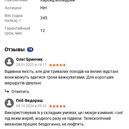
Антишок
Нет
Вес (одна
245
палка), г
Гарантийный
12
срок, мес.
Отзывы
18
Олег Бринчик
29.01.2025 в 18:11
Відмінна якість, але для тривалих походів на великі відстані
вони можуть здатися трохи важкуватими. Для коротших
маршрутів ідеальні.
Ответить
Гліб Федораш
09.10.2024 в 09:52
Використовував їх у складних умовах, це і мокре каміння, і сніг
під яким жереб, жодного разу не підвели. Телескопічний
механізм працює бездоганно, не люфтять.