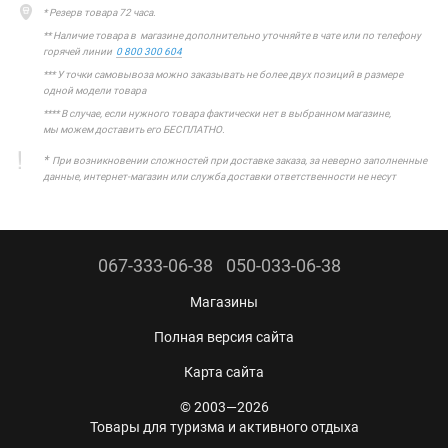
* Резерв товара 72 часа.
** Наличие товара в магазине дополнительно уточняйте в чате или по телефону
горячей линии
0 800 300 604
*** У точки самовывоза можно заказывать не более двух позиций в размере
одной модели товара
**** В случае, если нужного товара фактически нет в выбранном магазине,
мы можем доставить его БЕСПЛАТНО.
*
При возникновении сложностей при доставке заказа, за неверно заполненные
данные, интернет-магазин или служба доставки ответственности не несут
067-333-06-38
050-033-06-38
Магазины
Полная версия сайта
Карта сайта
© 2003—2026
Товары для туризма и активного отдыха