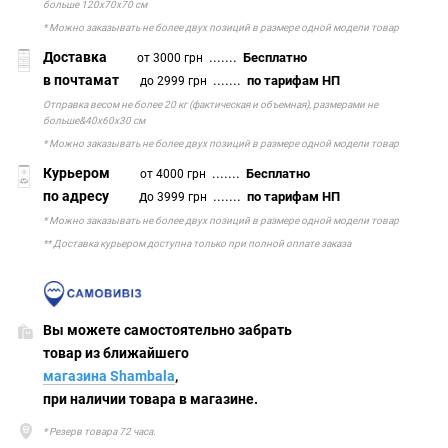
больше 120х70х70 см
* Можно заказывать не более двух позиций в размере одной модели товар
Доставка
.......
Бесплатно
от 3000 грн
в почтамат
.......
по тарифам НП
до 2999 грн
Отправка весом не более 20 кг (фактическая и объемная), размерами не
больше&40х60х30 см
* Можно заказывать не более двух позиций в размере одной модели товар
Курьером
.......
Бесплатно
от 4000 грн
по адресу
д
.......
по тарифам НП
о 3999 грн
* Можно заказывать не более двух позиций в размере одной модели товар
** Доставка курьером доступна только при полной оплате заказа
Вы можете самостоятельно забрать
товар из ближайшего
магазина Shambala
,
при наличии товара в магазине.
* Резерв товара 72 часа.