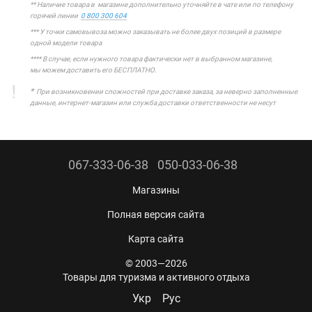
** Наличие товара в магазине дополнительно уточняйте в чате или по телефону
горячей линии
0 800 300 604
*** У точки самовывоза можно заказывать не более двух позиций в размере
одной модели товара
**** В случае, если нужного товара фактически нет в выбранном магазине,
мы можем доставить его БЕСПЛАТНО.
*
При возникновении сложностей при доставке заказа, за неверно заполненные
данные, интернет-магазин или служба доставки ответственности не несут
067-333-06-38
050-033-06-38
Магазины
Полная версия сайта
Карта сайта
© 2003—2026
Товары для туризма и активного отдыха
Укр
Рус