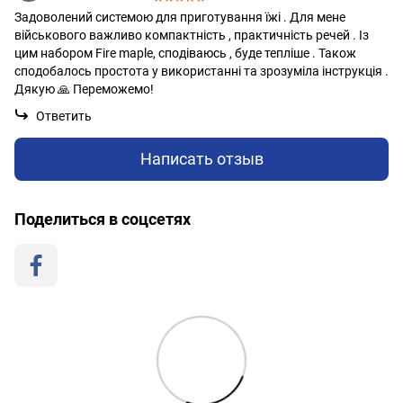
Задоволений системою для приготування їжі . Для мене
військового важливо компактність , практичність речей . Із
цим набором Fire maple, сподіваюсь , буде тепліше . Також
сподобалось простота у використанні та зрозуміла інструкція .
Дякую 🙏 Переможемо!
Ответить
Написать отзыв
Поделиться в соцсетях