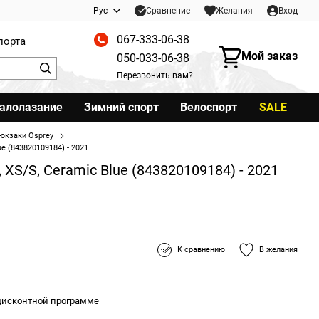
Сравнение
Рус
Желания
Вход
067-333-06-38
порта
Мой заказ
050-033-06-38
Перезвонить вам?
калолазание
Зимний спорт
Велоспорт
SALE
юкзаки Osprey
ue (843820109184) - 2021
, XS/S, Ceramic Blue (843820109184) - 2021
К сравнению
В желания
дисконтной программе