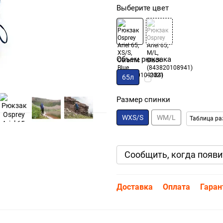
Выберите цвет
Объем рюкзака
65л
Размер спинки
WXS/S
WM/L
Таблица ра
Сообщить, когда появи
Доставка
Оплата
Гаран