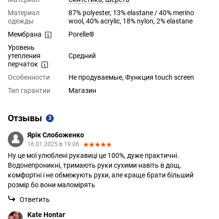
Материал
87% polyester, 13% elastane / 40% merino
одежды
wool, 40% acrylic, 18% nylon, 2% elastane
Мембрана
Porelle®
Уровень
утепления
Средний
перчаток
Особенности
Не продуваемые, Функция touch screen
Тип гарантии
Магазин
Отзывы
3
Ярік Слобоженко
16.01.2025 в 19:06
Ну це мої улюблені рукавиці це 100%, дуже практичні.
Водонепроникні, тримають руки сухими навіть в дощ,
комфортні і не обмежують рухи, але краще брати більший
розмір бо вони маломірять
Ответить
Kate Hontar