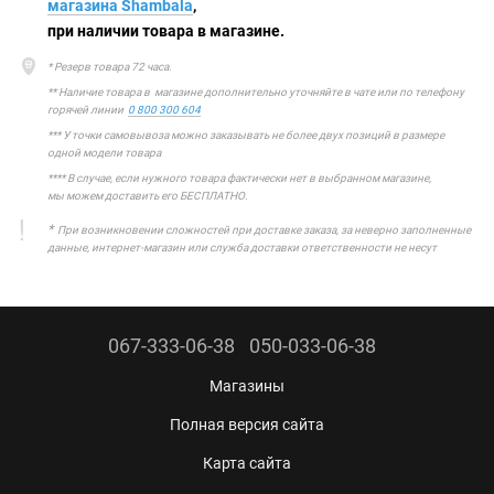
магазина Shambala
,
при наличии товара в магазине.
* Резерв товара 72 часа.
** Наличие товара в магазине дополнительно уточняйте в чате или по телефону
горячей линии
0 800 300 604
*** У точки самовывоза можно заказывать не более двух позиций в размере
одной модели товара
**** В случае, если нужного товара фактически нет в выбранном магазине,
мы можем доставить его БЕСПЛАТНО.
*
При возникновении сложностей при доставке заказа, за неверно заполненные
данные, интернет-магазин или служба доставки ответственности не несут
067-333-06-38
050-033-06-38
Магазины
Полная версия сайта
Карта сайта