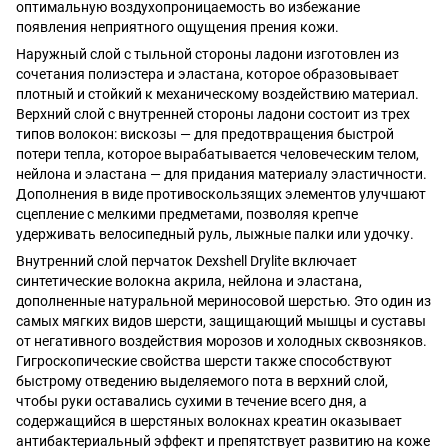
оптимальную воздухопроницаемость во избежание
появления неприятного ощущения прения кожи.
Наружный слой с тыльной стороны ладони изготовлен из
сочетания полиэстера и эластана, которое образовывает
плотный и стойкий к механическому воздействию материал.
Верхний слой с внутренней стороны ладони состоит из трех
типов волокон: вискозы — для предотвращения быстрой
потери тепла, которое вырабатывается человеческим телом,
нейлона и эластана — для придания материалу эластичности.
Дополнения в виде противоскользящих элементов улучшают
сцепление с мелкими предметами, позволяя крепче
удерживать велосипедный руль, лыжные палки или удочку.
Внутренний слой перчаток Dexshell Drylite включает
синтетические волокна акрила, нейлона и эластана,
дополненные натуральной мериносовой шерстью. Это один из
самых мягких видов шерсти, защищающий мышцы и суставы
от негативного воздействия морозов и холодных сквозняков.
Гигроскопические свойства шерсти также способствуют
быстрому отведению выделяемого пота в верхний слой,
чтобы руки оставались сухими в течение всего дня, а
содержащийся в шерстяных волокнах креатин оказывает
антибактериальный эффект и препятствует развитию на коже