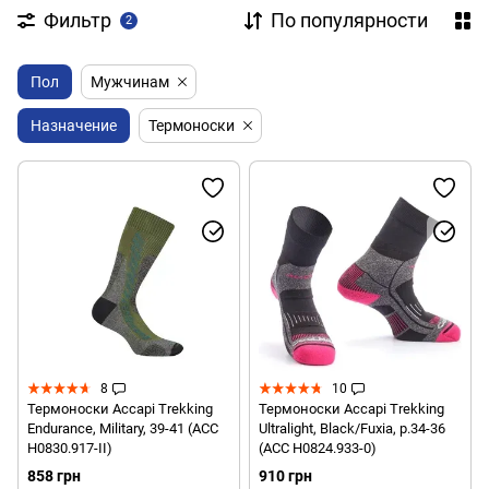
Фильтр
По популярности
2
Пол
Мужчинам
Назначение
Термоноски
8
10
Термоноски Accapi Trekking
Термоноски Accapi Trekking
Endurance, Military, 39-41 (ACC
Ultralight, Black/Fuxia, р.34-36
H0830.917-II)
(ACC H0824.933-0)
858 грн
910 грн