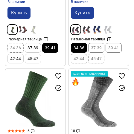
В наличии
В наличии
Купить
Купить
Размерная таблица
Размерная таблица
34-36
37-39
39-41
34-36
37-39
39-41
42-44
45-47
42-44
45-47
ІДЕЯ ДЛЯ ПОДАРУНКУ
6
10