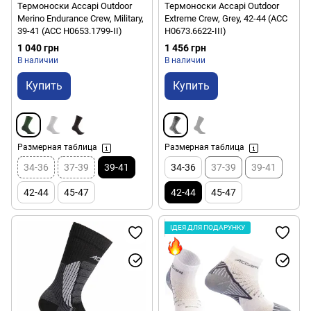
Термоноски Accapi Outdoor
Термоноски Accapi Outdoor
Merino Endurance Crew, Military,
Extreme Crew, Grey, 42-44 (ACC
39-41 (ACC H0653.1799-II)
H0673.6622-III)
1 040 грн
1 456 грн
В наличии
В наличии
Купить
Купить
Размерная таблица
Размерная таблица
34-36
37-39
39-41
34-36
37-39
39-41
42-44
45-47
42-44
45-47
ІДЕЯ ДЛЯ ПОДАРУНКУ