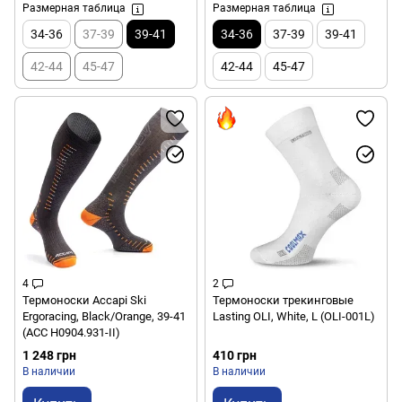
Размерная таблица
Размерная таблица
34-36
37-39
39-41
34-36
37-39
39-41
42-44
45-47
42-44
45-47
4
2
Термоноски Accapi Ski
Термоноски трекинговые
Ergoracing, Black/Orange, 39-41
Lasting OLI, White, L (OLI-001L)
(ACC H0904.931-II)
1 248 грн
410 грн
В наличии
В наличии