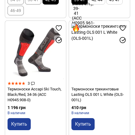
46-49
3
Термоноски Accapi Ski Touch,
Термоноски трекинговые
Black/Red, 34-36 (ACC
Lasting OLS 001 L White (OLS-
H0945.908-0)
001L)
1 196 грн
410 грн
В наличии
В наличии
Купить
Купить