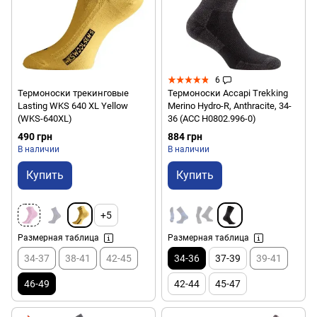
6
Термоноски трекинговые
Термоноски Accapi Trekking
Lasting WKS 640 XL Yellow
Merino Hydro-R, Anthracite, 34-
(WKS-640XL)
36 (ACC H0802.996-0)
490 грн
884 грн
В наличии
В наличии
Купить
Купить
+5
Размерная таблица
Размерная таблица
34-37
38-41
42-45
34-36
37-39
39-41
46-49
42-44
45-47