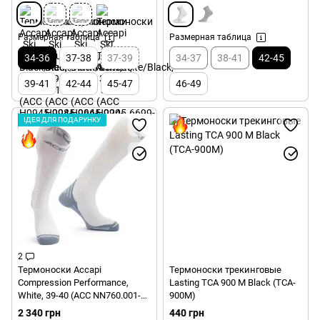
Размерная таблица
Размерная таблица
34-36
37-38
37-39
34-37
38-41
42-45
39-41
42-44
45-47
46-49
ІДЕЯ ДЛЯ ПОДАРУНКУ
2
Термоноски Accapi
Термоноски трекинговые
Compression Performance,
Lasting TCA 900 M Black (TCA-
White, 39-40 (ACC NN760.001-
900M)
39)
2 340 грн
440 грн