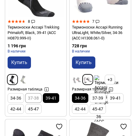
8
7
Термоноски Accapi Trekking
Термоноски Accapi Running
Primaloft, Black, 39-41 (ACC
UltraLight, White/Silver, 34-36
H0870.999-II)
(ACC H1308.061-0)
1 196 грн
728 грн
В наличии
В наличии
Купить
Купить
+3
Размерная таблица
Размерная таблица
34-36
37-38
39-41
34-36
37-39
39-41
42-44
45-47
42-44
45-47