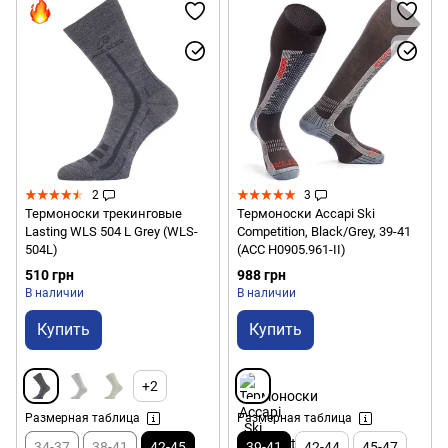
2
3
Термоноски трекинговые
Термоноски Accapi Ski
Lasting WLS 504 L Grey (WLS-
Competition, Black/Grey, 39-41
504L)
(ACC H0905.961-II)
510 грн
988 грн
В наличии
В наличии
Купить
Купить
+2
Размерная таблица
Размерная таблица
34-37
38-41
42-45
39-41
42-44
45-47