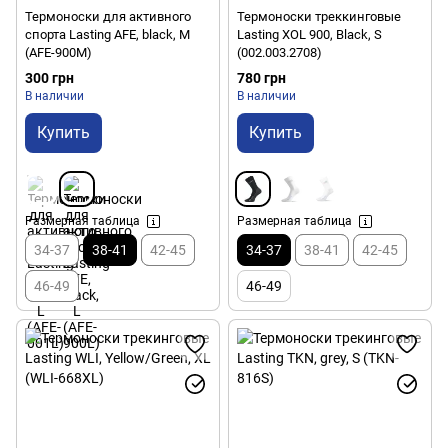
Термоноски для активного
Термоноски треккинговые
спорта Lasting AFE, black, M
Lasting XOL 900, Black, S
(AFE-900M)
(002.003.2708)
300 грн
780 грн
В наличии
В наличии
Купить
Купить
Размерная таблица
Размерная таблица
34-37
38-41
42-45
34-37
38-41
42-45
46-49
46-49