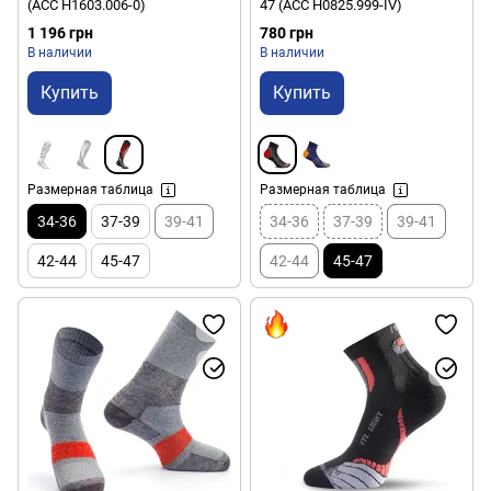
(ACC H1603.006-0)
47 (ACC H0825.999-IV)
1 196 грн
780 грн
В наличии
В наличии
Купить
Купить
Размерная таблица
Размерная таблица
34-36
37-39
39-41
34-36
37-39
39-41
42-44
45-47
42-44
45-47