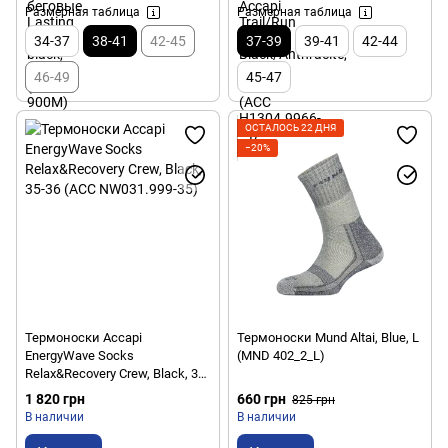
Размерная таблица
Размерная таблица
34-37
38-41
42-45
37-39
39-41
42-44
46-49
45-47
ОСТАЛОСЬ 22 ДНЯ
−20%
Термоноски Accapi
Термоноски Mund Altai, Blue, L
EnergyWave Socks
(MND 402_2_L)
Relax&Recovery Crew, Black, 35-
36 (ACC NW031.999-35)
1 820 грн
660 грн
825 грн
В наличии
В наличии