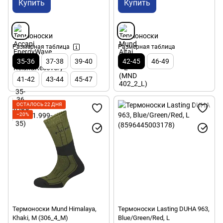
Купить
Купить
Размерная таблица
Размерная таблица
35-36
37-38
39-40
42-45
46-49
41-42
43-44
45-47
ОСТАЛОСЬ 22 ДНЯ
−20%
Термоноски Mund Himalaya,
Термоноски Lasting DUHA 963,
Khaki, M (306_4_M)
Blue/Green/Red, L