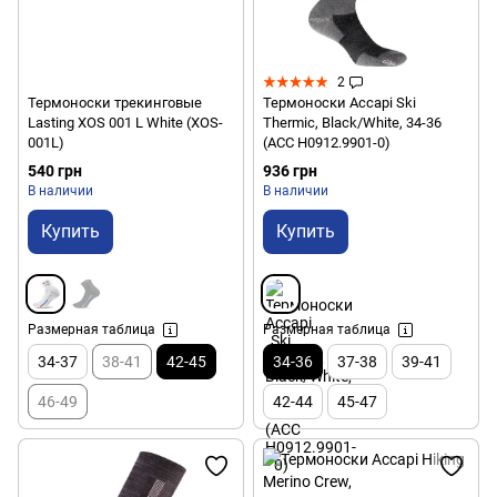
2
Термоноски трекинговые
Термоноски Accapi Ski
Lasting XOS 001 L White (XOS-
Thermic, Black/White, 34-36
001L)
(ACC H0912.9901-0)
540 грн
936 грн
В наличии
В наличии
Купить
Купить
Размерная таблица
Размерная таблица
34-37
38-41
42-45
34-36
37-38
39-41
46-49
42-44
45-47