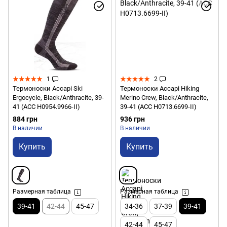
1
2
Термоноски Accapi Ski
Термоноски Accapi Hiking
Ergocycle, Black/Anthracite, 39-
Merino Crew, Black/Anthracite,
41 (ACC H0954.9966-II)
39-41 (ACC H0713.6699-II)
884 грн
936 грн
В наличии
В наличии
Купить
Купить
Размерная таблица
Размерная таблица
39-41
42-44
45-47
34-36
37-39
39-41
42-44
45-47