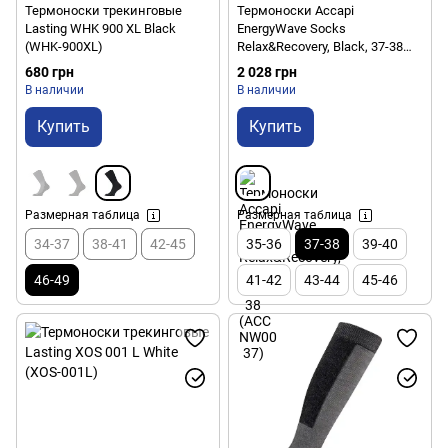
Термоноски трекинговые
Термоноски Accapi
Lasting WHK 900 XL Black
EnergyWave Socks
(WHK-900XL)
Relax&Recovery, Black, 37-38
(ACC NW001.999-37)
680 грн
2 028 грн
В наличии
В наличии
Купить
Купить
Размерная таблица
Размерная таблица
34-37
38-41
42-45
35-36
37-38
39-40
46-49
41-42
43-44
45-46