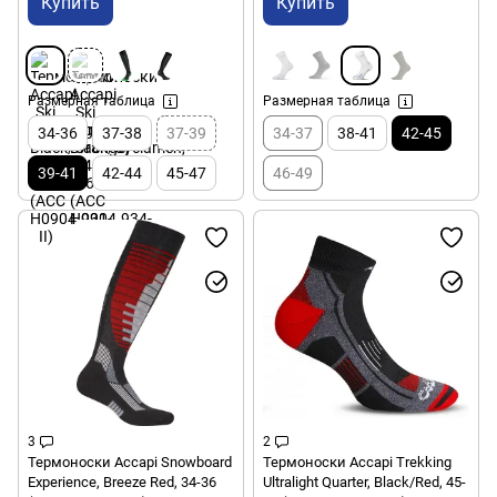
Купить
Купить
Размерная таблица
Размерная таблица
34-36
37-38
37-39
34-37
38-41
42-45
39-41
42-44
45-47
46-49
3
2
Термоноски Accapi Snowboard
Термоноски Accapi Trekking
Experience, Breeze Red, 34-36
Ultralight Quarter, Black/Red, 45-