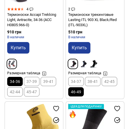
4
2
Термоноски Accapi Trekking
Термоноски трекинговые
Light, Antracite, 34-36 (ACC
Lasting ITL 903 XL Black/Red
H0805.966-0)
(ITL-903XL)
910 грн
510 грн
В наличии
В наличии
Купить
Купить
Размерная таблица
Размерная таблица
34-36
37-39
39-41
34-37
38-41
42-45
42-44
45-47
46-49
ІДЕЯ ДЛЯ ПОДАРУНКУ