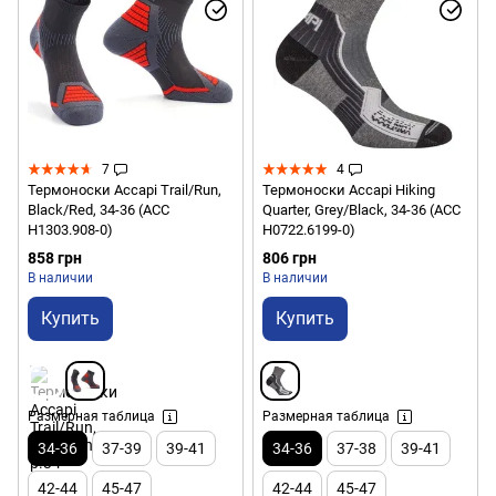
7
4
Термоноски Accapi Trail/Run,
Термоноски Accapi Hiking
Black/Red, 34-36 (ACC
Quarter, Grey/Black, 34-36 (ACC
H1303.908-0)
H0722.6199-0)
858 грн
806 грн
В наличии
В наличии
Купить
Купить
Размерная таблица
Размерная таблица
34-36
37-39
39-41
34-36
37-38
39-41
42-44
45-47
42-44
45-47