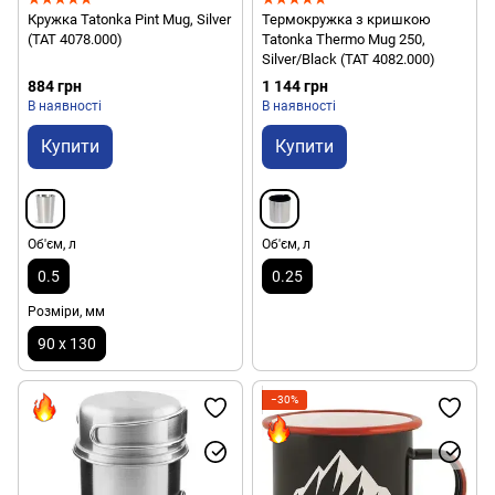
Кружка Tatonka Pint Mug, Silver
Термокружка з кришкою
(TAT 4078.000)
Tatonka Thermo Mug 250,
Silver/Black (TAT 4082.000)
884 грн
1 144 грн
В наявності
В наявності
Купити
Купити
Об'єм, л
Об'єм, л
0.5
0.25
Розміри, мм
90 х 130
−30%