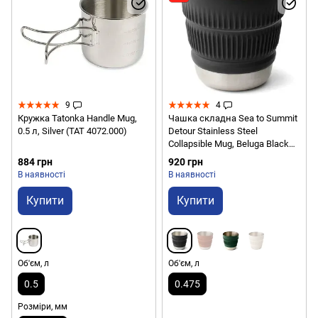
9
4
Кружка Tatonka Handle Mug,
Чашка складна Sea to Summit
0.5 л, Silver (TAT 4072.000)
Detour Stainless Steel
Collapsible Mug, Beluga Black
(STS ACK039031-050101)
884 грн
920 грн
В наявності
В наявності
Купити
Купити
Об'єм, л
Об'єм, л
0.5
0.475
Розміри, мм