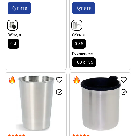
Купити
Купити
Об'єм, л
Об'єм, л
0.4
0.85
Розміри, мм
100 х 135