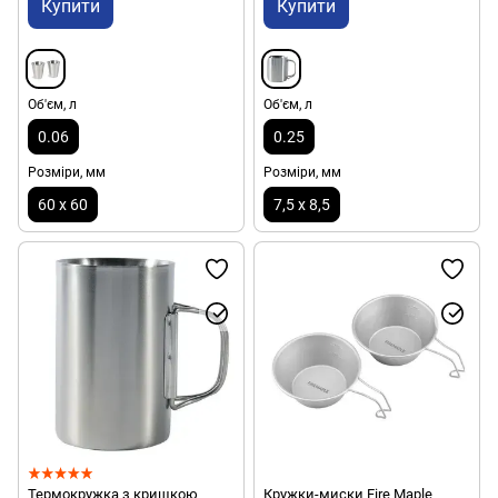
Купити
Купити
Об'єм, л
Об'єм, л
0.06
0.25
Розміри, мм
Розміри, мм
60 х 60
7,5 х 8,5
Термокружка з кришкою
Кружки-миски Fire Maple