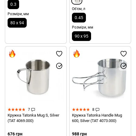
0.3
Об'єм, л
Розміри, мм
0.45
80 х 94
Розміри, мм
90 х 95
7
8
Кружка Tatonka Mug S, Silver
Кружка Tatonka Handle Mug
(TAT 4069.000)
600, Silver (TAT 4073.000)
676 грн
988 грн