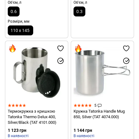
Об'єм, л
Об'єм, л
0.6
0.3
Розміри, мм
110 х 145
5
Термокружка з кришкою
Кружка Tatonka Handle Mug
Tatonka Thermo Delux 400,
850, Silver (TAT 4074.000)
Silver/Black (TAT 4101.000)
1 123 грн
1 144 грн
В наявності
В наявності