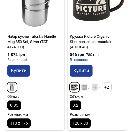
Набір кухлів Tatonka Handle
Кружка Picture Organic
Mug 850 Set, Silver (TAT
Sherman, black mountain
4174.000)
(ACC104B)
1 872 грн
546 грн
780 грн
В наявності
В наявності
Купити
Купити
+2
Об'єм, л
Об'єм, л
0.85
0.2
Розміри, мм
Розміри, мм
110 х 175
120 х 80