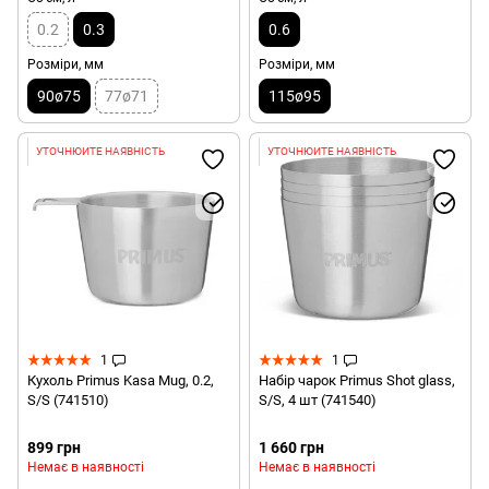
0.2
0.3
0.6
Розміри, мм
Розміри, мм
90ø75
77ø71
115ø95
УТОЧНЮЙТЕ НАЯВНІСТЬ
УТОЧНЮЙТЕ НАЯВНІСТЬ
1
1
Кухоль Primus Kasa Mug, 0.2,
Набір чарок Primus Shot glass,
S/S (741510)
S/S, 4 шт (741540)
899 грн
1 660 грн
Немає в наявності
Немає в наявності