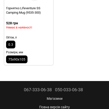
Горнятко Lifeventure SS
Camping Mug (9535-300)
528 грн
Немає в наявності
Об'єм, л
0.3
Розміри, мм
75х90х105
067-333-06-38
050-033-06-38
Магазини
Повна версія сайту