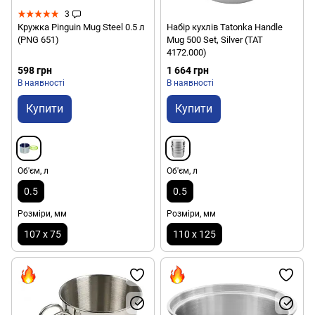
3
Кружка Pinguin Mug Steel 0.5 л
Набір кухлів Tatonka Handle
(PNG 651)
Mug 500 Set, Silver (TAT
4172.000)
598 грн
1 664 грн
В наявності
В наявності
Купити
Купити
Об'єм, л
Об'єм, л
0.5
0.5
Розміри, мм
Розміри, мм
107 х 75
110 х 125