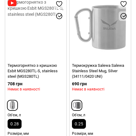
Термогорнятко з кришкою
Термокружка Salewa Salewa
Esbit MGS280TL-S, stainless
Stainless Steel Mug, Silver
steel (MGS280TL)
(34111/0420 UNI)
708 грн
690 грн
Немає в наявності
Немає в наявності
Об'єм, л
Об'єм, л
0.28
0.25
Розміри, мм
Розміри, мм