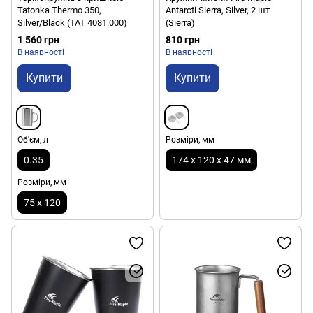
Tatonka Thermo 350,
Antarcti Sierra, Silver, 2 шт
Silver/Black (TAT 4081.000)
(Sierra)
1 560 грн
810 грн
В наявності
В наявності
Купити
Купити
Об'єм, л
Розміри, мм
0.35
174 х 120 х 47 мм
Розміри, мм
75 х 120