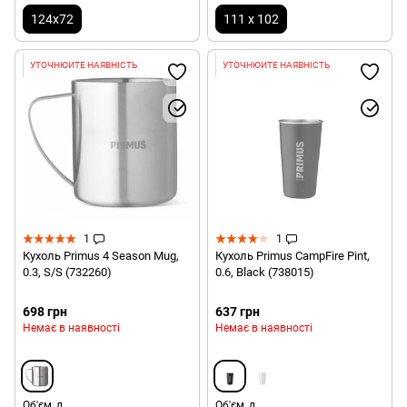
124х72
111 х 102
УТОЧНЮЙТЕ НАЯВНІСТЬ
УТОЧНЮЙТЕ НАЯВНІСТЬ
1
1
Кухоль Primus 4 Season Mug,
Кухоль Primus CampFire Pint,
0.3, S/S (732260)
0.6, Black (738015)
698 грн
637 грн
Немає в наявності
Немає в наявності
Об'єм, л
Об'єм, л