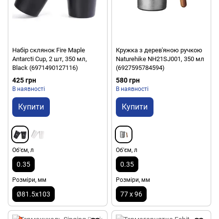
Набір склянок Fire Maple
Кружка з дерев'яною ручкою
Antarcti Cup, 2 шт, 350 мл,
Naturehike NH21SJ001, 350 мл
Black (6971490127116)
(6927595784594)
425 грн
580 грн
В наявності
В наявності
Купити
Купити
Об'єм, л
Об'єм, л
0.35
0.35
Розміри, мм
Розміри, мм
Ø81.5x103
77 х 96