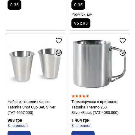
0.35
0.35
Розміри, мм
95 х 95
Набір металевих чарок
Термокружка з кришкою
Tatonka Shot Cup Set, Silver
Tatonka Thermo 250,
(TAT 4067.000)
Silver/Black (TAT 4080.000)
988 грн
1 404 грн
В наявності
В наявності