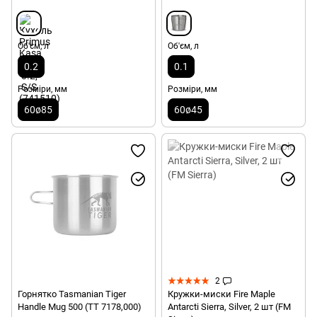
Об'єм, л
Об'єм, л
0.2
0.1
Розміри, мм
Розміри, мм
60ø85
60ø45
2
Горнятко Tasmanian Tiger
Кружки-миски Fire Maple
Handle Mug 500 (TT 7178,000)
Antarcti Sierra, Silver, 2 шт (FM