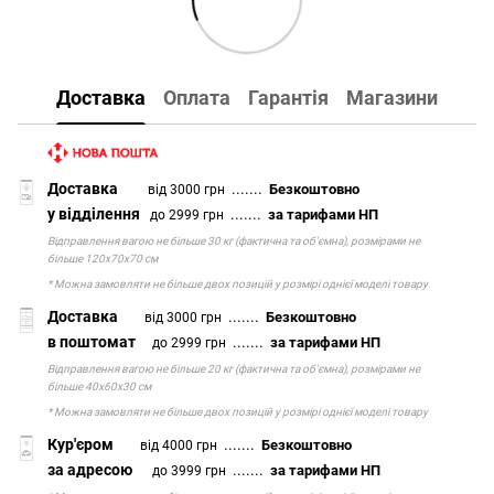
Доставка
Оплата
Гарантія
Магазини
Доставка
.......
Безкоштовно
від 3000 грн
у відділення
.......
за тарифами НП
до 2999 грн
Відправлення вагою не більше 30 кг (фактична та об'ємна), розмірами не
більше 120х70х70 см
* Можна замовляти не більше двох позицій у розмірі однієї моделі товару
Доставка
.......
Безкоштовно
від 3000 грн
в поштомат
.......
за тарифами НП
до 2999 грн
Відправлення вагою не більше 20 кг (фактична та об'ємна), розмірами не
більше 40х60х30 см
* Можна замовляти не більше двох позицій у розмірі однієї моделі товару
Кур'єром
.......
Безкоштовно
від 4000 грн
за адресою
.......
за тарифами НП
до 3999 грн