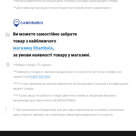
* Можна замовляти не більше двох позицій у розмірі однієї моделі товару
** Доставка кур'єром доступна тільки при повній оплаті замовлення
Ви можете самостійно забрати
товар з найближчого
магазину Shambala
,
за умови наявності товару у магазині.
* Резерв товару 72 години.
** Наявність товару в магазині додатково уточнюйте в чаті чи за телефоном
гарячої лінії
0 800 300 604
*** У точки самовивозу можна замовляти не більше двох позицій у розмірі однієї
моделі товару
**** У разі, якщо потрібного товару фактично немає в обраному магазині,
ми можемо доставити його БЕЗКОШТОВНО.
*
При виникненні складнощів при доставці замовлення, за невірно заповнені
дані, інтернет-магазин чи служба доставки відповідальності не несуть