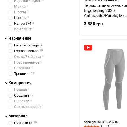
Короткий рукав
0
Термоштаны женские
Майка
0
Ergoracing 2025,
Шорты
0
Anthracite/Purple, M/
Штаны
8
AА983.6675-ML)
Капри 3/4
3
3 588 грн
Комплект
0
Назначение
Бег/Велоспорт
2
Горнолыжное
19
Охота/Рыбалка
0
Повседневное
0
Спортзал
0
Треккинг
19
Компрессия
Низкая
0
Средняя
19
Высокая
0
Очень высокая
0
Материал
Артикул: 8300416239462
Синтетика
19
2