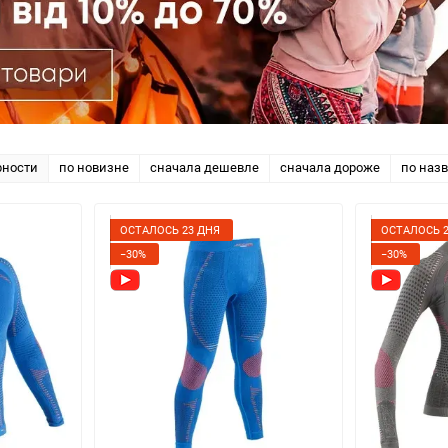
рности
по новизне
сначала дешевле
сначала дороже
по наз
ОСТАЛОСЬ 23 ДНЯ
ОСТАЛОСЬ 2
−30%
−30%