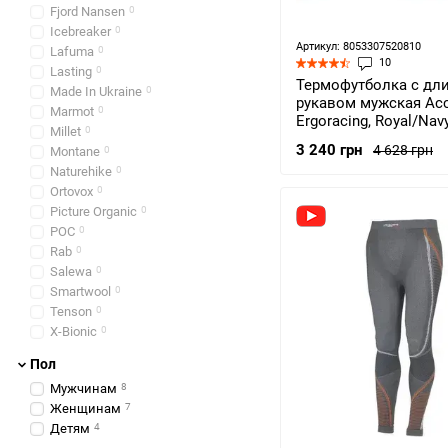
Fjord Nansen
0
Icebreaker
0
Артикул: 8053307520810
Lafuma
0
10
Lasting
0
Термофутболка с д
Made In Ukraine
0
рукавом мужская Acc
Marmot
0
Ergoracing, Royal/Nav
Millet
0
(ACC AА901.947-XSS)
3 240 грн
4 628 грн
Montane
0
Naturehike
0
Ortovox
0
Picture Organic
0
POC
0
Rab
0
Salewa
0
Smartwool
0
Tenson
0
X-Bionic
0
Пол
Мужчинам
8
Женщинам
7
Детям
4