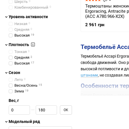
Шерсть
0
Термоштаны женские
Комбинированный
0
Ergoracing, Antracite 
(ACC A780.966-X2X)
Уровень активности
Низкая
0
2 961 грн
Средняя
0
Высокая
19
Плотность
Термобельё Acca
Тонкая
0
Термобельё Accapi Ergor
Средняя
2
свобода движений. Оно 
Высокая
17
высокой потливости и дл
Сезон
штанами
, не создавая л
Лето
0
Особенности тер
Весна/Осень
15
Зима
19
Серия Ergoracing — это 
Вес, г
AEC
— зональная комп
От Вес, г
До Вес, г
OK
U-DRY волокна
— полы
EXS эластичная ткан
Модельный ряд