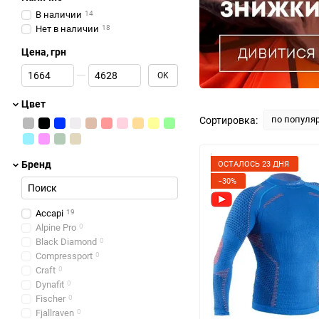
В наличии
14
Нет в наличии
18
Цена, грн
От Цена, грн
До Цена, грн
OK
Цвет
по популя
Сортировка:
Бренд
ОСТАЛОСЬ 23 ДНЯ
−30%
Accapi
19
Alpine Pro
0
Black Diamond
0
Compressport
0
Craft
0
Dynafit
0
Fischer
0
Fjallraven
0