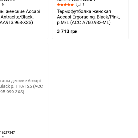
6
1
ы женские Accapi
Термофутболка женская
 Antracite/Black,
Accapi Ergoracing, Black/Pink,
АA913.968-XSS)
р.M/L (ACC A760.932-ML)
3 713 грн
416217347
2