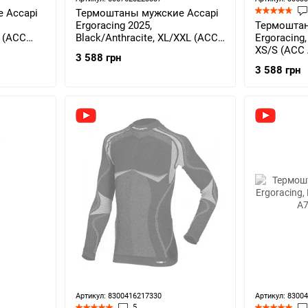
 Accapi
Термоштаны мужские Accapi
Ergoracing 2025,
Термоштан
L (ACC
Black/Anthracite, XL/XXL (ACC
Ergoracing,
AА973.9966-X2X)
XS/S (ACC 
3 588 грн
3 588 грн
Артикул: 8300416217330
Артикул: 8300
5