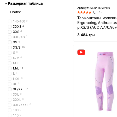
Размерная таблица
Артикул: 8300416238960
15
Термоштаны мужские
145-160
0
Ergoracing, Anthracite
XXXS
4
р.XS/S (ACC A770.967
XXS
4
3 484 грн
XXS/XS
0
XS
4
XS/S
15
S
0
S/M
0
M
0
M/L
15
L
0
L/XL
0
XL
0
XL/XXL
14
XXL
0
XXXL
0
XXL/XXXL
0
100
0
110
0