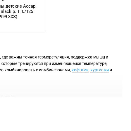
ы детские Accapi
 Black р. 110/125
999-3XS)
ей, где важны точная терморегуляция, поддержка мышц и
, которые тренируются при изменяющейся температуре,
гко комбинировать с комбинезонами,
кофтами
,
куртками
и
 бренда:
жает усталость — для лыж, велосипеда и мотоспорта.
яция Polar Bear — кожа сухая даже на морозе.
одвижности без ограничений.