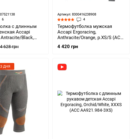
307521138
Артикул: 8300416238908
6
4
олка с длинным
Термофутболка мужская
енская Accapi
Accapi Ergoracing,
 Antracite/Black,
Anthracite/Orange, р.XS/S (ACC
C АA911.968-X2X)
А750.967-XSS)
4 420 грн
4 628 грн
3 ДНЯ