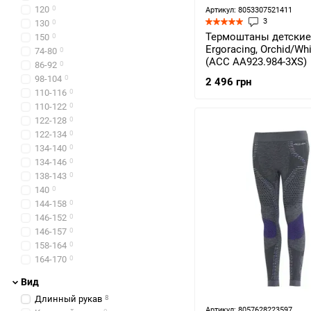
120
0
Артикул: 8053307521411
3
130
0
Термоштаны детские
150
0
Ergoracing, Orchid/Wh
74-80
0
(ACC AА923.984-3XS)
86-92
0
98-104
0
2 496 грн
110-116
0
110-122
0
122-128
0
122-134
0
134-140
0
134-146
0
138-143
0
140
0
144-158
0
146-152
0
146-157
0
158-164
0
164-170
0
Вид
Длинный рукав
8
Артикул: 8057628223597