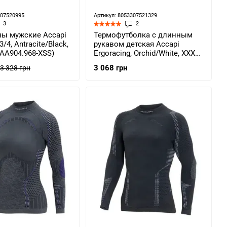
307520995
Артикул: 8053307521329
3
2
ы мужские Accapi
Термофутболка с длинным
3/4, Antracite/Black,
рукавом детская Accapi
AА904.968-XSS)
Ergoracing, Orchid/White, XXXS
(ACC AА921.984-3XS)
3 068 грн
3 328 грн