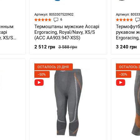
Артикул: 8053307520902
Артикул: 8053
6
линным
Термоштаны мужские Accapi
Термофутб
api
Ergoracing, Royal/Navy, XS/S
рукавом ж
y, XS/S
(ACC AА903.947-XSS)
Ergoracing,
XL/XXL (AC
2 512 грн
3 240 грн
3 588 грн
ОСТАЛОСЬ 23 ДНЯ
ОСТАЛОСЬ 2
−50%
−30%