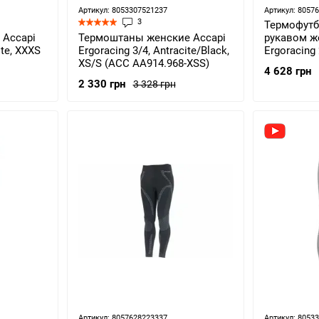
Артикул: 8053307521237
Артикул: 8057
3
Термофутб
 Accapi
Термоштаны женские Accapi
рукавом ж
ite, XXXS
Ergoracing 3/4, Antracite/Black,
Ergoracing 
XS/S (ACC АA914.968-XSS)
Anthracite
4 628 грн
AА981.667
2 330 грн
3 328 грн
Артикул: 8057628223337
Артикул: 8053