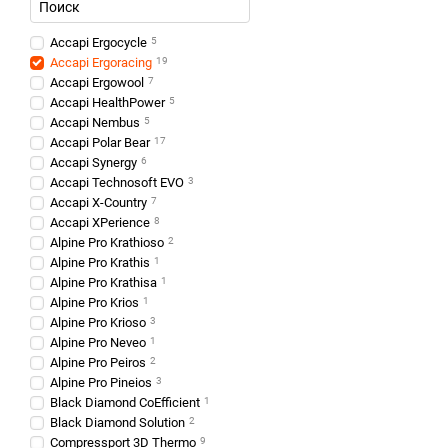
EQT
— стабилизирует
Ergoracing имеет сильны
Accapi Ergocycle
5
бактериоостатические с
Accapi Ergoracing
19
Accapi Ergowool
7
Специальные зоны защища
Accapi HealthPower
5
улучшает вентиляцию и о
Accapi Nembus
5
Виды термобель
Accapi Polar Bear
17
Accapi Synergy
6
Помимо Ergoracing, брен
Accapi Technosoft EVO
3
терморегуляцией и мягк
Accapi X-Country
7
Accapi XPerience
8
Часто задаваемы
Alpine Pro Krathioso
2
Alpine Pro Krathis
1
Подходит ли Accapi E
Alpine Pro Krathisa
1
Да, термобельё отлично 
Alpine Pro Krios
1
Alpine Pro Krioso
3
Чем Ergoracing отлича
Alpine Pro Neveo
1
Alpine Pro Peiros
2
Это серия для максималь
Alpine Pro Pineios
3
Можно ли использова
Black Diamond CoEfficient
1
Black Diamond Solution
2
Можно, но потенциал Erg
Compressport 3D Thermo
9