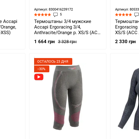
Артикул: 8300416239172
Артикул: 8053
5
 Accapi
Термоштаны 3/4 мужские
Термоштан
/Orange,
Accapi Ergoracing 3/4,
Ergoracing 
-XSS)
Anthracite/Orange р. XS/S (ACC
XS/S (ACC 
A775.967-XSS)
1 664 грн
2 330 грн
3 328 грн
ОСТАЛОСЬ 23 ДНЯ
−30%