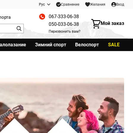
Сравнение
Рус
Желания
Вход
067-333-06-38
порта
Мой заказ
050-033-06-38
Перезвонить вам?
калолазание
Зимний спорт
Велоспорт
SALE