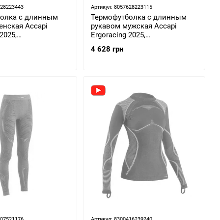
628223443
Артикул: 8057628223115
олка с длинным
Термофутболка с длинным
енская Accapi
рукавом мужская Accapi
2025,
Ergoracing 2025,
/Purple, M/L (ACC
Black/Anthracite, M/L (ACC
4 628 грн
5-ML)
AА971.9966-ML)
307521176
Артикул: 8300416239240