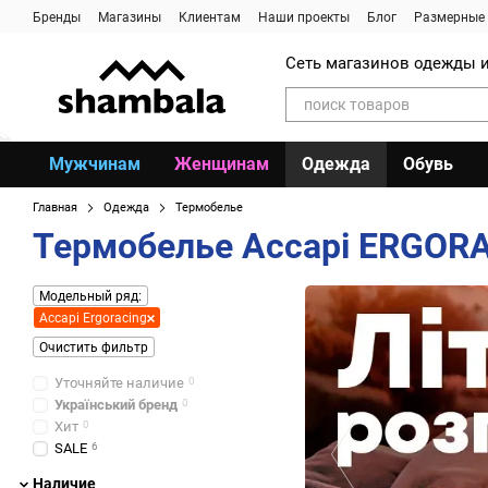
Перейти к основному контенту
Бренды
Магазины
Клиентам
Наши проекты
Блог
Размерные 
Сеть магазинов одежды и
Мужчинам
Женщинам
Одежда
Обувь
Главная
Одежда
Термобелье
Термобелье Accapi ERGOR
Модельный ряд:
Accapi Ergoracing
Очистить фильтр
Уточняйте наличие
0
Український бренд
0
Хит
0
SALE
6
Наличие