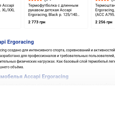
 Accapi
Термофутболка с длинным
Термоштан
р. XL/XXL
рукавом детская Accapi
Ergoracing,
Ergoracing, Black р. 125/140
(ACC A795.
(ACC A790.999-XXS)
2 773 грн
2 256 грн
pi Ergoracing
acing создано для интенсивного спорта, соревнований и активност
разработано для профессионалов и требовательных пользователей
ительных физических нагрузках. Как базовый слой термобельё ле
ишнего объёма.
мобелья Accapi Ergoracing
сочетание многолетних исследований и запатентованных разработок
рессия мышц (руки/ноги/спина), поглощает удары и вибрацию, сни
е, выводят пот на поверхность для быстрого испарения; теплоизол
ь
— 4-way stretch, анатомический крой, плоские швы — максимум п