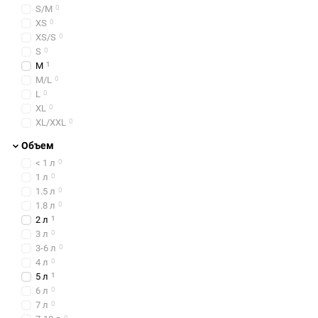
S/M
0
XS
0
XS/S
0
S
0
M
1
M/L
0
L
0
XL
0
XL/XXL
0
Объем
< 1 л
0
1 л
0
1.5 л
0
1.8 л
0
2 л
1
3 л
0
3-6 л
0
4 л
0
5 л
1
6 л
0
7 л
0
0