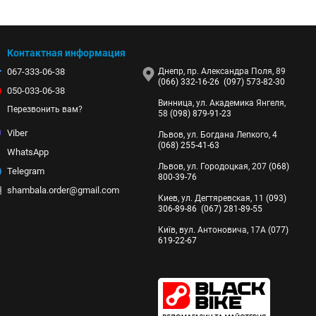
Контактная информация
067-333-06-38
Днепр, пр. Александра Поля, 89
(066) 332-16-26
(097) 573-82-30
050-033-06-38
Винница, ул. Академика Янгеля,
Перезвонить вам?
58
(098) 879-91-23
Viber
Львов, ул. Богдана Лепкого, 4
(068) 255-41-63
WhatsApp
Львов, ул. Городоцкая, 207
(068)
Telegram
800-39-76
shambala.order@gmail.com
Киев, ул. Дегтяревская, 11
(093)
306-89-86
(067) 281-89-55
Київ, вул. Антоновича, 17А
(077)
619-22-67