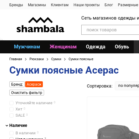
Перейти к основному контенту
Бренды
Магазины
Клиентам
Наши проекты
Блог
Размерные 
Сеть магазинов одежды и
Мужчинам
Женщинам
Одежда
Обувь
Главная
Рюкзаки
Сумки
Сумки поясные
Сумки поясные Acepac
Бренд:
Acepac
по популя
Сортировка:
Очистить фильтр
Уточняйте наличие
0
Хит
0
SALE
0
Наличие
В наличии
0
3