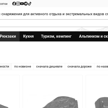
сетки
 снаряжения для активного отдыха и экстремальных видов с
Рюкзаки
Кухня
Туризм, кемпинг
Альпинизм и с
рности
по новизне
сначала дешевле
сначала дороже
по наз