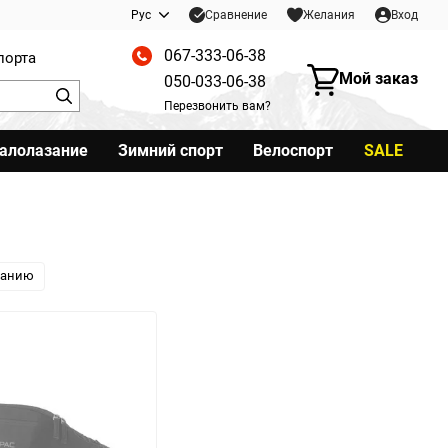
Сравнение
Рус
Желания
Вход
067-333-06-38
порта
Мой заказ
050-033-06-38
Перезвонить вам?
калолазание
Зимний спорт
Велоспорт
SALE
ванию