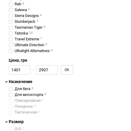
Rab
4
Salewa
2
Sierra Designs
4
Slumberjack
2
Tasmanian Tiger
3
Tatonka
24
Travel Extreme
1
Ultimate Direction
9
Ultralight Alternatives
4
Цена, грн
От Цена, грн
До Цена, грн
OK
Назначение
Для бега
3
Для велоспорта
3
Повседневная
0
Походные
0
Тактическая
0
Размер
O/S
0