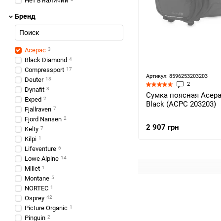
Нет в наличии
Бренд
Acepac
3
Black Diamond
4
Compressport
17
Артикул: 8596253203203
Deuter
18
2
Dynafit
3
Сумка поясная Acepac
Exped
2
Black (ACPC 203203)
Fjallraven
7
Fjord Nansen
2
2 907 грн
Kelty
7
Kilpi
1
Lifeventure
6
Lowe Alpine
14
Millet
1
Montane
5
NORTEC
1
Osprey
42
Picture Organic
1
Pinguin
2