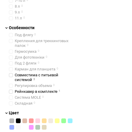
7-10 л
8 л
0
9 л
0
11 л
0
Особенности
Под флягу
0
Крепления для треккинговых
палок
0
Гермосумка
0
Для фототехніки
0
Под 2 фляги
0
Карман для планшета
0
Совместима с питьевой
системой
3
Регулировка объема
0
Рейнкавер в комплекте
1
Система MOLE
0
Складная
0
Цвет