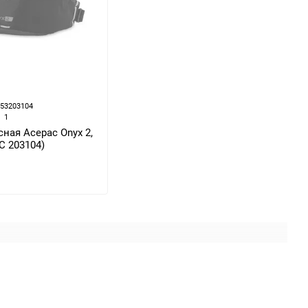
253203104
1
ная Acepac Onyx 2,
C 203104)