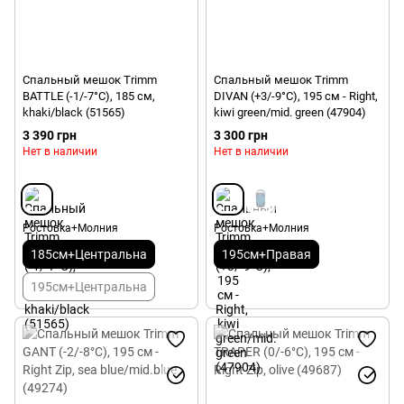
Спальный мешок Trimm
Спальный мешок Trimm
BATTLE (-1/-7°C), 185 см,
DIVAN (+3/-9°C), 195 см - Right,
khaki/black (51565)
kiwi green/mid. green (47904)
3 390 грн
3 300 грн
Нет в наличии
Нет в наличии
Ростовка+Молния
Ростовка+Молния
185см+Центральна
195см+Правая
195см+Центральна