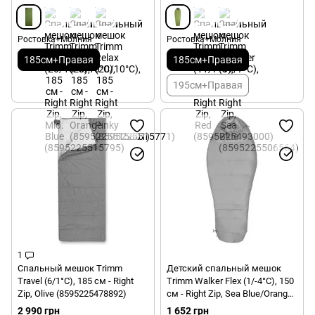
Ростовка+Молния
Ростовка+Молния
185см+Правая
185см+Правая
195см+Правая
1
Спальный мешок Trimm
Детский спальный мешок
Travel (6/1°C), 185 см - Right
Trimm Walker Flex (1/-4°C), 150
Zip, Olive (8595225478892)
см - Right Zip, Sea Blue/Orange
(8595225515733)
2 990 грн
1 652 грн