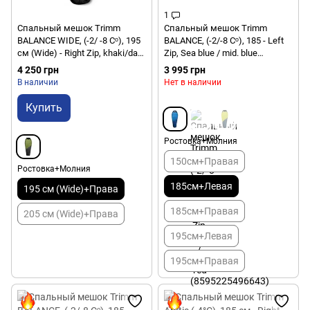
1
Спальный мешок Trimm
Спальный мешок Trimm
BALANCE WIDE, (-2/ -8 Сᵒ), 195
BALANCE, (-2/-8 Сᵒ), 185 - Left
см (Wide) - Right Zip, khaki/dark
Zip, Sea blue / mid. blue
grey (8595225555685)
(8595225492621)
4 250 грн
3 995 грн
В наличии
Нет в наличии
Купить
Ростовка+Молния
150см+Правая
Ростовка+Молния
185см+Левая
195 см (Wide)+Права
185см+Правая
205 см (Wide)+Права
195см+Левая
195см+Правая