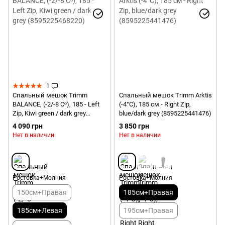
1
Спальный мешок Trimm
Спальный мешок Trimm Arktis
BALANCE, (-2/-8 Сᵒ), 185 - Left
(-4°С), 185 см - Right Zip,
Zip, Kiwi green / dark grey
blue/dark grey (8595225441476)
(8595225468220)
4 090 грн
3 850 грн
Нет в наличии
Нет в наличии
Ростовка+Молния
Ростовка+Молния
150см+Правая
185см+Правая
185см+Левая
195см+Правая