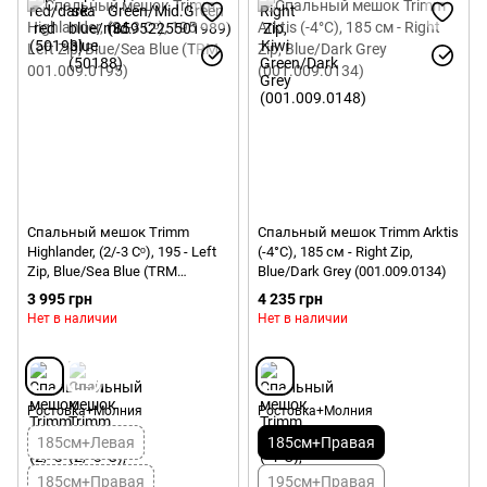
Спальный мешок Trimm
Спальный мешок Trimm Arktis
Highlander, (2/-3 Сᵒ), 195 - Left
(-4°С), 185 см - Right Zip,
Zip, Blue/Sea Blue (TRM
Blue/Dark Grey (001.009.0134)
001.009.0195)
3 995 грн
4 235 грн
Нет в наличии
Нет в наличии
Ростовка+Молния
Ростовка+Молния
185см+Левая
185см+Правая
185см+Правая
195см+Правая