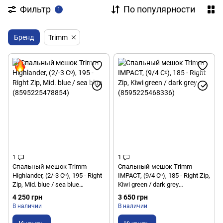
Фильтр
По популярности
1
Бренд
Trimm
1
1
Спальный мешок Trimm
Спальный мешок Trimm
Highlander, (2/-3 Сᵒ), 195 - Right
IMPACT, (9/4 Сᵒ), 185 - Right Zip,
Zip, Mid. blue / sea blue
Kiwi green / dark grey
(8595225478854)
(8595225468336)
4 250 грн
3 650 грн
В наличии
В наличии