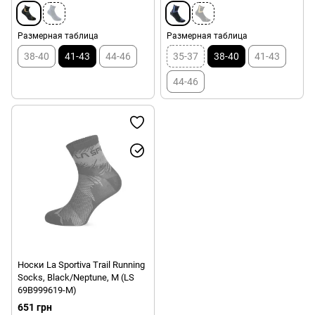
Размерная таблица
Размерная таблица
38-40
41-43
44-46
35-37
38-40
41-43
44-46
Носки La Sportiva Trail Running
Socks, Black/Neptune, M (LS
69B999619-M)
651 грн