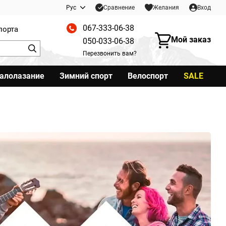
Сравнение
Рус
Желания
Вход
067-333-06-38
порта
Мой заказ
050-033-06-38
Перезвонить вам?
калолазание
Зимний спорт
Велоспорт
SALE