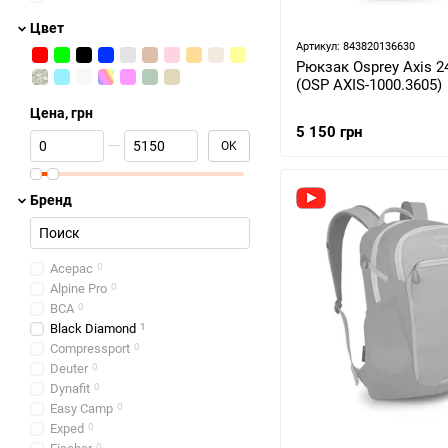
Цвет
Артикул: 843820136630
Рюкзак Osprey Axis 24
(OSP AXIS-1000.3605)
Цена, грн
5 150 грн
От Цена, грн
До Цена, грн
OK
Бренд
Acepac
0
Alpine Pro
0
BCA
0
Black Diamond
1
Compressport
0
Deuter
0
Dynafit
0
Easy Camp
0
Exped
0
0