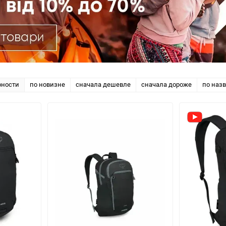
рности
по новизне
сначала дешевле
сначала дороже
по наз