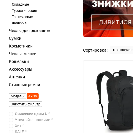
Складные
Туристические
Тактические
Женские
Чехлы для рюкзаков
Сумки
Косметички
по популя
Сортировка:
Чехлы, мешки
Кошельки
Аксессуары
Аптечки
Стяжные ремни
Модель:
Axis
Очистить фильтр
Снижение цены
⬇️
0
Уточняйте наличие
0
Хит
0
SALE
0