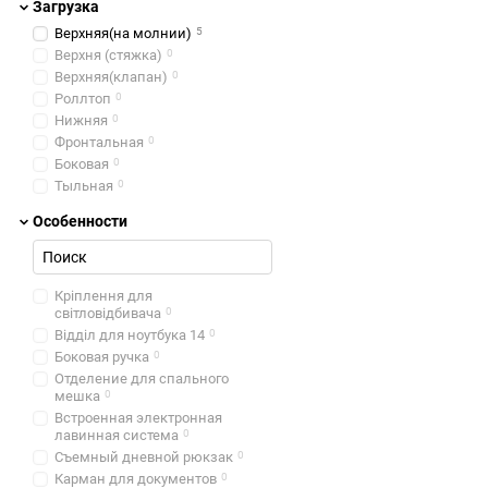
Загрузка
Верхняя(на молнии)
5
Верхня (стяжка)
0
Верхняя(клапан)
0
Роллтоп
0
Нижняя
0
Фронтальная
0
Боковая
0
Тыльная
0
Особенности
Кріплення для
світловідбивача
0
Відділ для ноутбука 14
0
Боковая ручка
0
Отделение для спального
мешка
0
Встроенная электронная
лавинная система
0
Съемный дневной рюкзак
0
Карман для документов
0