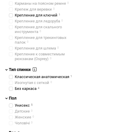
Карманы на поясном ремне
0
Крепеж для веревки
0
Крепление для ключей
1
Крепление для ледоруба
0
Крепление для скального
инструмента
0
Крепление для трекинговых
палок
0
Крепление для шлема
0
Крепление к совместимым
рюкзакам (Osprey)
0
Крепление к чемодану
0
Тип спинки
Крепления для лыж
0
Крепления для сноуборда
0
Классическая анатомическая
1
Крепление для коврика
0
Изогнутая с сеткой
0
Лавинный поплавок
0
Без каркаса
4
Натяжная спина
0
Пол
Отдел для ноутбука 13"
0
Унисекс
5
Отдел для ноутбука 14"
0
Детские
0
Отдел для ноутбука 15"
3
Женские
0
Отдел для ноутбука 16"
1
Чоловічі
0
Отдел для ноутбука 17"
0
Отделение для влажной/