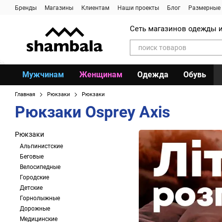
Перейти к основному контенту
Бренды
Магазины
Клиентам
Наши проекты
Блог
Размерные 
Сеть магазинов одежды и
Мужчинам
Женщинам
Одежда
Обувь
Главная
Рюкзаки
Рюкзаки
Рюкзаки Osprey Axis
Рюкзаки
Альпинистские
Беговые
Велосипедные
Городские
Детские
Горнолыжные
Дорожные
Медицинские