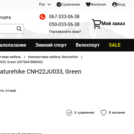
Сравнение
Рус
Желания
Вход
067-333-06-38
порта
Мой заказ
050-033-06-38
Перезвонить вам?
калолазание
Зимний спорт
Велоспорт
SALE
говая мебель
Кемпинговая мебель Naturehike
033, Green (6975641888543)
aturehike CNH22JU033, Green
ить отзыв
К сравнению
В желания