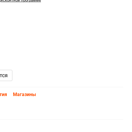
дисконтной программе
тся
тия
Магазины