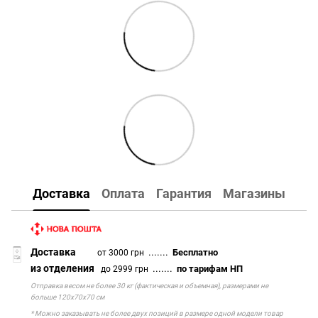
Доставка
Оплата
Гарантия
Магазины
Доставка
.......
Бесплатно
от 3000 грн
из отделения
.......
по тарифам НП
до 2999 грн
Отправка весом не более 30 кг (фактическая и объемная), размерами не
больше 120х70х70 см
* Можно заказывать не более двух позиций в размере одной модели товар