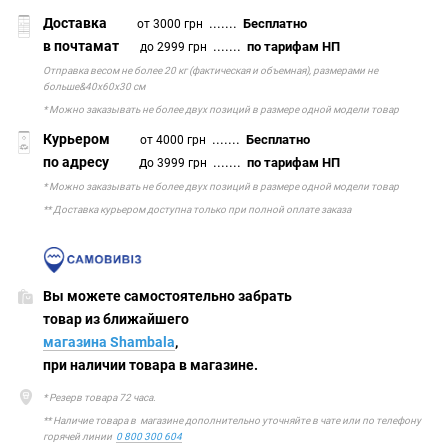
Доставка
.......
Бесплатно
от 3000 грн
в почтамат
.......
по тарифам НП
до 2999 грн
Отправка весом не более 20 кг (фактическая и объемная), размерами не
больше&40х60х30 см
* Можно заказывать не более двух позиций в размере одной модели товар
Курьером
.......
Бесплатно
от 4000 грн
по адресу
д
.......
по тарифам НП
о 3999 грн
* Можно заказывать не более двух позиций в размере одной модели товар
** Доставка курьером доступна только при полной оплате заказа
Вы можете самостоятельно забрать
товар из ближайшего
магазина Shambala
,
при наличии товара в магазине.
* Резерв товара 72 часа.
** Наличие товара в магазине дополнительно уточняйте в чате или по телефону
горячей линии
0 800 300 604