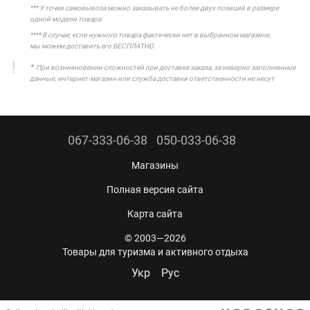
*** У точки самовывоза можно заказывать не более двух позиций в размере
одной модели товара
**** В случае, если нужного товара фактически нет в выбранном магазине,
мы можем доставить его БЕСПЛАТНО.
*
При возникновении сложностей при доставке заказа, за неверно заполненные
данные, интернет-магазин или служба доставки ответственности не несут
067-333-06-38
050-033-06-38
Магазины
Полная версия сайта
Карта сайта
© 2003—2026
Товары для туризма и активного отдыха
Укр
Рус