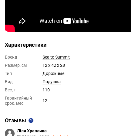
Характеристики
Бренд
Sea to Summit
Размер, см
12 х 42 х 28
Тип
Дорожные
Вид
Подушка
Вес, г
110
Гарантийный
12
срок, мес.
Отзывы
1
Ліля Храплива