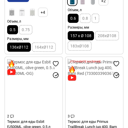
+2
Объем, л
+4
0.6
0.8
1
Объем, л
Размеры, мм
0.5
0.75
157 x Ø 108
208xØ108
Размеры, мм
183xØ108
136xØ112
164xØ112
УТОЧНЯЙТЕ НАЛИЧИЕ
2
3
Термос для еды Esbit
Термос для еды Primus
FJ500ML, olive green, 0.5 л
TrailBreak Lunch jug 400, Barn