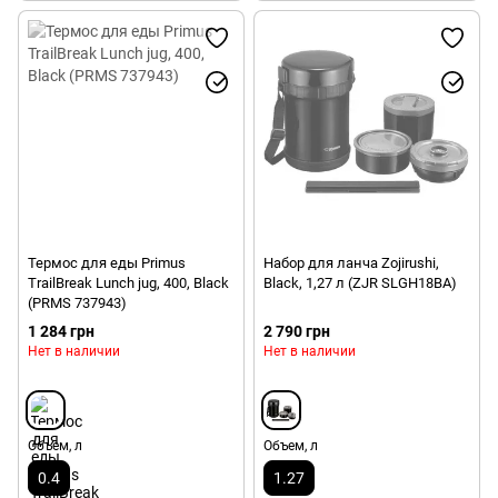
Термос для еды Primus
Набор для ланча Zojirushi,
TrailBreak Lunch jug, 400, Black
Black, 1,27 л (ZJR SLGH18BA)
(PRMS 737943)
1 284 грн
2 790 грн
Нет в наличии
Нет в наличии
Объем, л
Объем, л
0.4
1.27