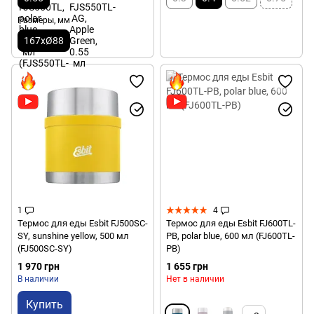
Размеры, мм
167xØ88
1
4
Термос для еды Esbit FJ500SC-
Термос для еды Esbit FJ600TL-
SY, sunshine yellow, 500 мл
PB, polar blue, 600 мл (FJ600TL-
(FJ500SC-SY)
PB)
1 970 грн
1 655 грн
В наличии
Нет в наличии
Купить