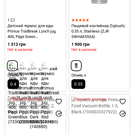
1
Детский термос для еды
Пищевой контейнер Zojirushi,
Primus TrailBreak Lunch jug,
0.55 л, Stainless (ZJR
400, Pippi Green
SWHAE55XA)
(7330033910322)
1 312 грн
1 900 грн
Нет в наличии
Нет в наличии
Объем, л
Объем, л
0.4
0.55
УТОЧНЯЙТЕ НАЛИЧИЕ
УТОЧНЯЙТЕ НАЛИЧИЕ