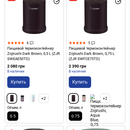
6
5
Пищевой термоконтейнер
Пищевой термоконтейнер
Zojirushi Dark Brown, 0,5 L (ZJR
Zojirushi Dark Brown, 0,75 L
SWEAE50TD)
(ZJR SWFCE75TD)
2 080 грн
2 390 грн
В наличии
В наличии
Купить
Купить
+2
+2
Объем, л
Объем, л
0.5
0.75