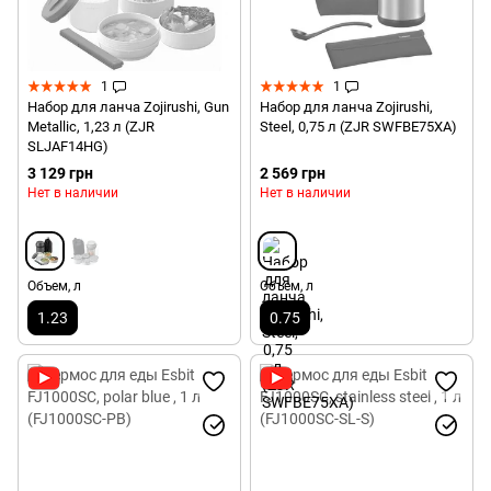
1
1
Набор для ланча Zojirushi, Gun
Набор для ланча Zojirushi,
Metallic, 1,23 л (ZJR
Steel, 0,75 л (ZJR SWFBE75XA)
SLJAF14HG)
3 129 грн
2 569 грн
Нет в наличии
Нет в наличии
Объем, л
Объем, л
1.23
0.75