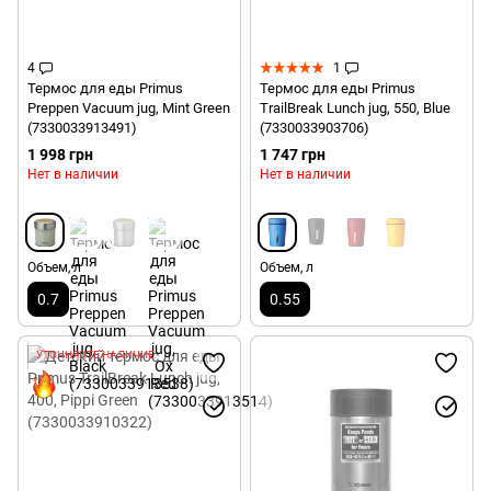
4
1
Термос для еды Primus
Термос для еды Primus
Preppen Vacuum jug, Mint Green
TrailBreak Lunch jug, 550, Blue
(7330033913491)
(7330033903706)
1 998 грн
1 747 грн
Нет в наличии
Нет в наличии
Объем, л
Объем, л
0.7
0.55
УТОЧНЯЙТЕ НАЛИЧИЕ