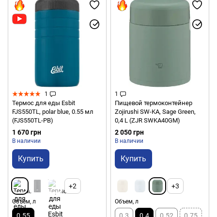
1
1
Термос для еды Esbit
Пищевой термоконтейнер
FJS550TL, polar blue, 0.55 мл
Zojirushi SW-KA, Sage Green,
(FJS550TL-PB)
0,4 L (ZJR SWKA40GM)
1 670 грн
2 050 грн
В наличии
В наличии
Купить
Купить
+2
+3
Объем, л
Объем, л
0.55
0.3
0.4
0.52
0.75