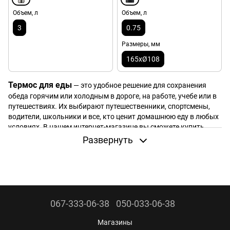
Объем, л
Объем, л
3
0.75
Размеры, мм
165xØ108
Термос для еды
— это удобное решение для сохранения
обеда горячим или холодным в дороге, на работе, учебе или в
путешествиях. Их выбирают путешественники, спортсмены,
водители, школьники и все, кто ценит домашнюю еду в любых
условиях. В нашем интернет-магазине вы сможете купить
термос для еды, который действительно держит тепло,
Развернуть
надежно закрывается и удобен в повседневном
использовании.
Какие функции выполняют термосы для еды?
067-333-06-38
050-033-06-38
Термос для еды гарантирует, что вы насладитесь свежим и
теплым обедом. Колба выдерживает механические
Магазины