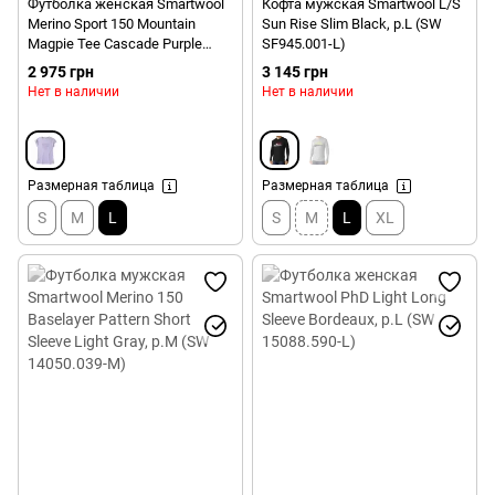
Футболка женская Smartwool
Кофта мужская Smartwool L/S
Merino Sport 150 Mountain
Sun Rise Slim Black, р.L (SW
Magpie Tee Cascade Purple
SF945.001-L)
Heather, р.L (SW 16172.B31-L)
2 975 грн
3 145 грн
Нет в наличии
Нет в наличии
Размерная таблица
Размерная таблица
S
M
L
S
M
L
XL