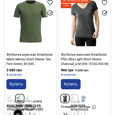
ОСТАЛОСЬ 25 ДНЕЙ
−70%
Футболка мужская Smartwool
Футболка женская Smartwool
Men's Merino Short Sleeve Tee,
PhD Ultra Light Short Sleeve
Fern Green, M (SW
Charcoal, р.M (SW 15142.003-M)
SW016948.N06-M)
3 680 грн
966 грн
3 220 грн
В наличии
В наличии
Купить
Купить
Размерная таблица
Размерная таблица
S
M
L
XL
XS
S
L