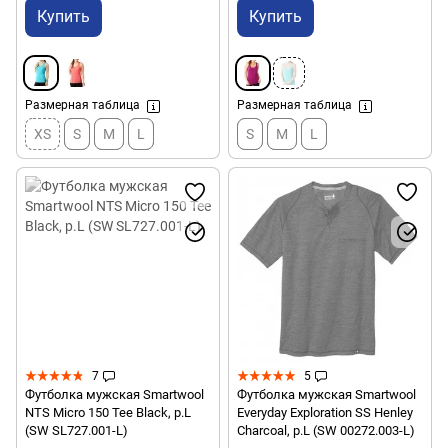
Купить
Купить
Размерная таблица
Размерная таблица
XS
S
M
L
S
M
L
7
5
Футболка мужская Smartwool
Футболка мужская Smartwool
NTS Micro 150 Tee Black, р.L
Everyday Exploration SS Henley
(SW SL727.001-L)
Charcoal, р.L (SW 00272.003-L)