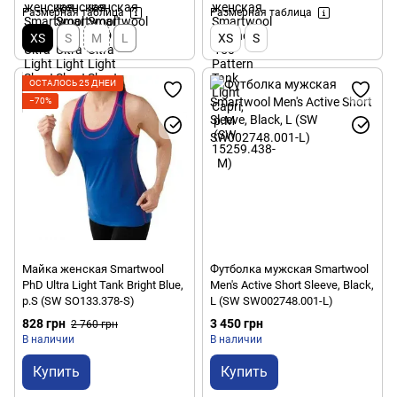
Размерная таблица
Размерная таблица
XS
S
M
L
XS
S
ОСТАЛОСЬ 25 ДНЕЙ
−70%
Майка женская Smartwool
Футболка мужская Smartwool
PhD Ultra Light Tank Bright Blue,
Men's Active Short Sleeve, Black,
р.S (SW SO133.378-S)
L (SW SW002748.001-L)
828 грн
3 450 грн
2 760 грн
В наличии
В наличии
Купить
Купить