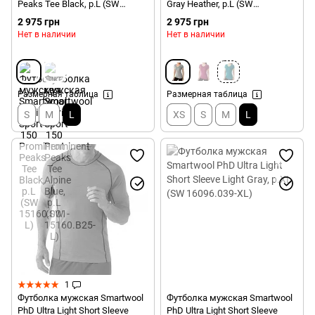
Peaks Tee Black, р.L (SW
Gray Heather, р.L (SW
15160.001-L)
SN408.040-L)
2 975 грн
2 975 грн
Нет в наличии
Нет в наличии
Размерная таблица
Размерная таблица
S
M
L
XS
S
M
L
1
Футболка мужская Smartwool
Футболка мужская Smartwool
PhD Ultra Light Short Sleeve
PhD Ultra Light Short Sleeve