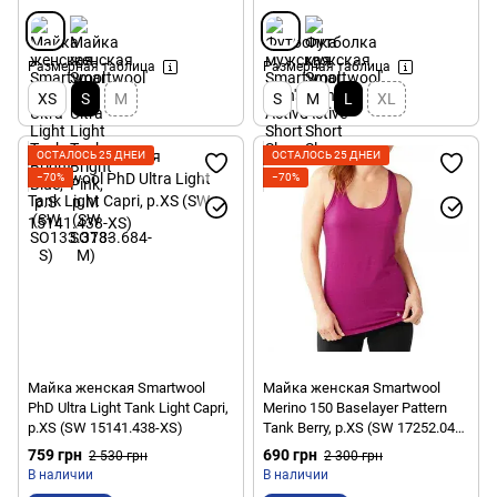
Размерная таблица
Размерная таблица
XS
S
M
S
M
L
XL
ОСТАЛОСЬ 25 ДНЕЙ
ОСТАЛОСЬ 25 ДНЕЙ
−70%
−70%
Майка женская Smartwool
Майка женская Smartwool
PhD Ultra Light Tank Light Capri,
Merino 150 Baselayer Pattern
р.XS (SW 15141.438-XS)
Tank Berry, р.XS (SW 17252.044-
XS)
759 грн
690 грн
2 530 грн
2 300 грн
В наличии
В наличии