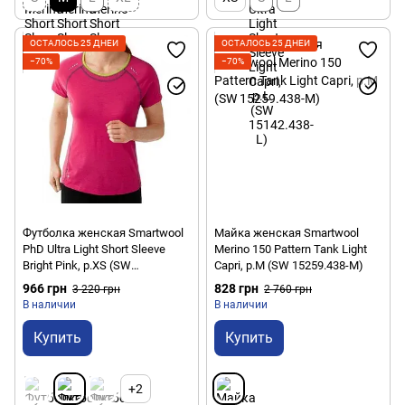
ОСТАЛОСЬ 25 ДНЕЙ
ОСТАЛОСЬ 25 ДНЕЙ
−70%
−70%
Футболка женская Smartwool
Майка женская Smartwool
PhD Ultra Light Short Sleeve
Merino 150 Pattern Tank Light
Bright Pink, р.XS (SW
Capri, р.M (SW 15259.438-M)
SO134.684-XS)
966 грн
828 грн
3 220 грн
2 760 грн
В наличии
В наличии
Купить
Купить
+2