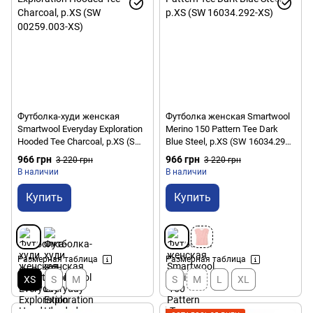
Футболка-худи женская
Футболка женская Smartwool
Smartwool Everyday Exploration
Merino 150 Pattern Tee Dark
Hooded Tee Charcoal, р.XS (SW
Blue Steel, р.XS (SW 16034.292-
00259.003-XS)
XS)
966 грн
966 грн
3 220 грн
3 220 грн
В наличии
В наличии
Купить
Купить
Размерная таблица
Размерная таблица
XS
S
M
S
M
L
XL