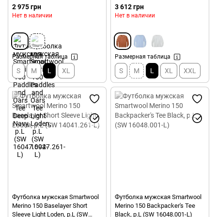
16047.092-L)
р.L (SW 14051.877-L)
2 975 грн
3 612 грн
Нет в наличии
Нет в наличии
Размерная таблица
Размерная таблица
S
M
L
XL
S
M
L
XL
XXL
Футболка мужская Smartwool
Футболка мужская Smartwool
Merino 150 Baselayer Short
Merino 150 Backpacker's Tee
Sleeve Light Loden, р.L (SW
Black, р.L (SW 16048.001-L)