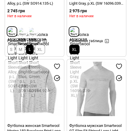
Alloy, р.L (SW SO914.135-L)
Light Gray, р.XL (SW 16096.039-
XL)
2 745 грн
2 975 грн
Нет в наличии
Нет в наличии
Размерная таблица
Размерная таблица
S
M
L
XL
XL
Футболка женская Smartwool
Футболка мужская Smartwool
Merino 150 Baselayer Print Long
GT Slim Fit Striped Logo Light