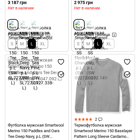
3 187 грн
2 975 грн
Нет в наличии
Нет в наличии
Размерная таблица
Размерная таблица
S
M
L
XL
S
M
L
XL
2
Футболка мужская Smartwool
Термофутболка мужская
Merino 150 Paddles and Oars
Smartwool Merino 150 Baselayer
Tee Deep Navy, р.L (SW
Pattern Long Sleeve Cardamom,