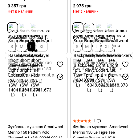
14041.261-L)
3 357 грн
2 975 грн
Нет в наличии
Нет в наличии
Размерная таблица
Размерная таблица
S
M
L
XL
S
M
L
XL
1
Футболка мужская Smartwool
Футболка мужская Smartwool
Merino 150 Pattern Polo
Merino 150 Le Tigre Tee
Charcoal, р.L (SW 00246.003-L)
Sumatra Brown, р.L (SW