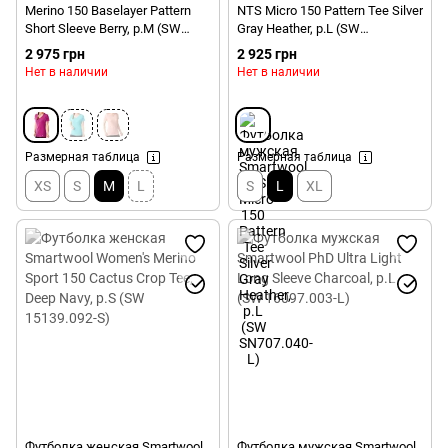
Merino 150 Baselayer Pattern
NTS Micro 150 Pattern Tee Silver
Short Sleeve Berry, р.M (SW
Gray Heather, р.L (SW
17254.044-M)
SN707.040-L)
2 975 грн
2 925 грн
Нет в наличии
Нет в наличии
Размерная таблица
Размерная таблица
XS
S
M
L
S
L
XL
Футболка женская Smartwool
Футболка мужская Smartwool