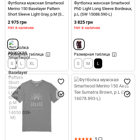
Футболка мужская Smartwool
Футболка женская Smartwool
Merino 150 Baselayer Pattern
PhD Light Long Sleeve Bordeaux,
Short Sleeve Light Gray, р.M (SW
р.L (SW 15088.590-L)
14050.039-M)
2 975 грн
3 825 грн
Нет в наличии
Нет в наличии
Размерная таблица
Размерная таблица
S
L
XL
S
M
L
5