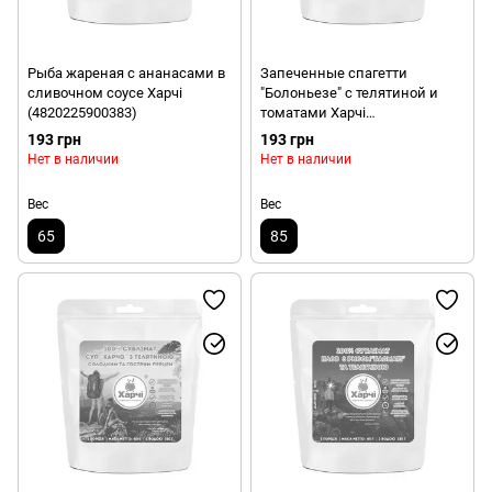
Рыба жареная с ананасами в
Запеченные спагетти
сливочном соусе Харчі
"Болоньезе" с телятиной и
(4820225900383)
томатами Харчі
(4820225900390)
193 грн
193 грн
Нет в наличии
Нет в наличии
Вес
Вес
65
85