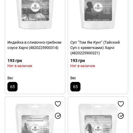
Индейка в сливочно-грибном
Суп "Том Ям Кунг" (Тайский
соусе Харчі (4820225900314)
Суп с креветками) Харчі
(4820225900321)
193 грн
193 грн
Нет в наличии
Нет в наличии
Вес
Вес
65
65