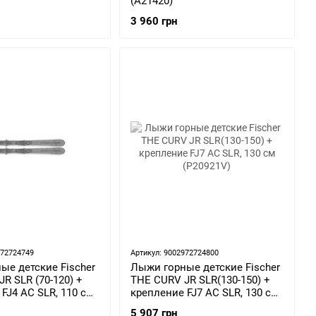
(A21420)
3 960 грн
972724749
Артикул: 9002972724800
ые детские Fischer
Лыжи горные детские Fischer
R SLR (70-120) +
THE CURV JR SLR(130-150) +
FJ4 AC SLR, 110 см
крепление FJ7 AC SLR, 130 см
(P20921V)
5 907 грн