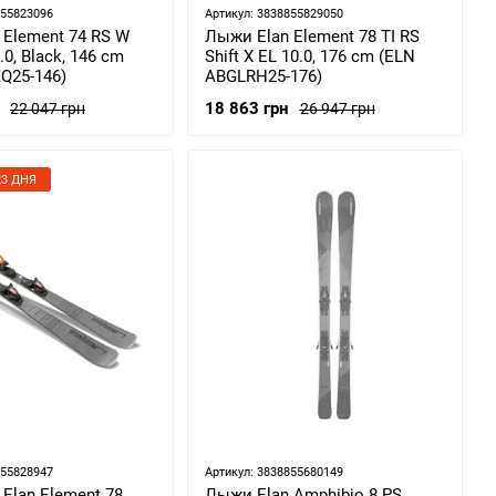
855823096
Артикул: 3838855829050
 Element 74 RS W
Лыжи Elan Element 78 TI RS
9.0, Black, 146 cm
Shift X EL 10.0, 176 cm (ELN
Q25-146)
ABGLRH25-176)
18 863 грн
22 047 грн
26 947 грн
3 ДНЯ
855828947
Артикул: 3838855680149
Elan Element 78
Лыжи Elan Amphibio 8 PS