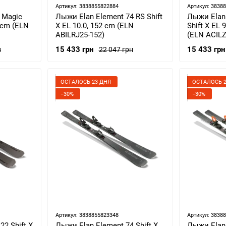
Артикул: 3838855822884
Артикул: 3838
 Magic
Лыжи Elan Element 74 RS Shift
Лыжи Elan
0 cm (ELN
X EL 10.0, 152 cm (ELN
Shift X EL 
ABILRJ25-152)
(ELN ACILZ
15 433 грн
15 433 грн
н
22 047 грн
ОСТАЛОСЬ 23 ДНЯ
ОСТАЛОСЬ 2
−30%
−30%
Артикул: 3838855823348
Артикул: 3838
2 Shift X
Лыжи Elan Element 74 Shift X
Лыжи Elan 