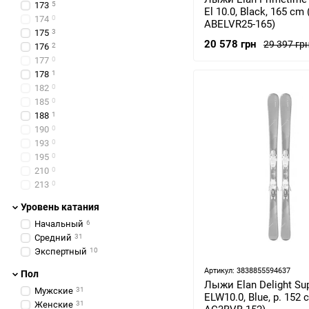
173
5
El 10.0, Black, 165 cm
174
0
ABELVR25-165)
175
3
20 578 грн
29 397 гр
176
2
177
0
178
1
182
0
185
0
188
1
190
0
193
0
195
0
210
0
213
0
Уровень катания
Начальный
6
Средний
31
Экспертный
10
Артикул: 3838855594637
Пол
Лыжи Elan Delight Su
Мужские
31
ELW10.0, Blue, р. 152 
Женские
31