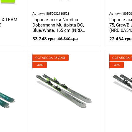
Артикул: 8050032110521
Артикул: 8050
SLX TEAM
Горные лыжи Nordica
Горные лыж
)
Dobermann Multipista DC,
75, Grey/Bl
Blue/White, 165 cm (NRD
(NRD 0A543
0A5425NA-001-165)
53 248 грн
22 464 грн
66 560 грн
ОСТАЛОСЬ 23 ДНЯ
ОСТАЛОСЬ 2
−30%
−30%