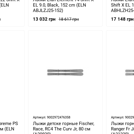
 (ELN
EL 9.0, Black, 152 cm (ELN
Shift X EL 
ABJLZJ25-152)
ABHLZH25-
13 032 грн
17 148 грн
н
18 617 грн
Артикул: 9002972476358
Артикул: 9002
preme PS
Лыжи детске горные Fischer,
Лыжи горн
см (ELN
Race, RC4 The Curv Jr, 80 см
Ranger Fr J