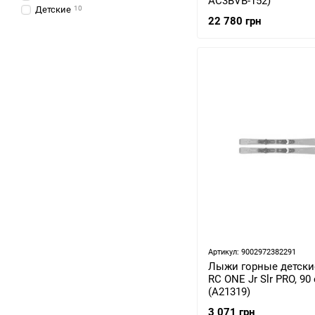
AC3BVB-152)
Детские
10
22 780 грн
Артикул: 9002972382291
Лыжи горные детские
RC ONE Jr Slr PRO, 90
(A21319)
3 071 грн