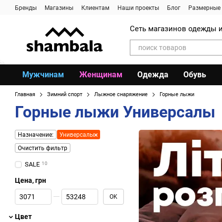
Перейти к основному контенту
Бренды
Магазины
Клиентам
Наши проекты
Блог
Размерные 
Сеть магазинов одежды и
Мужчинам
Женщинам
Одежда
Обувь
Главная
Зимний спорт
Лыжное снаряжение
Горные лыжи
Горные лыжи Универсалы
Назначение:
Универсалы
Очистить фильтр
SALE
10
Цена, грн
От Цена, грн
До Цена, грн
OK
Цвет