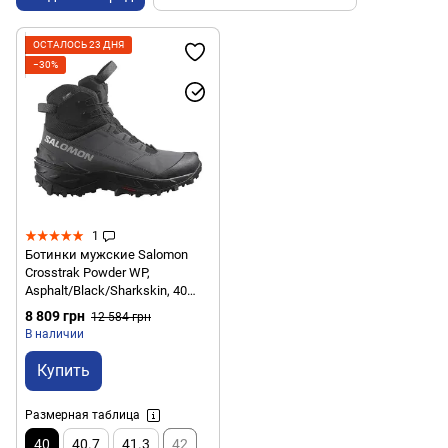
ОСТАЛОСЬ 23 ДНЯ
−30%
1
Ботинки мужские Salomon
Crosstrak Powder WP,
Asphalt/Black/Sharkskin, 40
(SLM CRRKP.475696-6,5)
8 809 грн
12 584 грн
В наличии
Купить
Размерная таблица
40
40.7
41.3
42