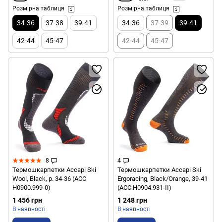
Розмірна таблиця
Розмірна таблиця
34-36
37-38
39-41
34-36
37-39
39-41
42-44
45-47
42-44
45-47
8
4
Термошкарпетки Accapi Ski
Термошкарпетки Accapi Ski
Wool, Black, р. 34-36 (ACC
Ergoracing, Black/Orange, 39-41
H0900.999-0)
(ACC H0904.931-II)
1 456 грн
1 248 грн
В наявності
В наявності