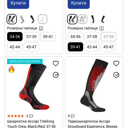
Купити
Купити
Розмірна таблиця
Розмірна таблиця
34-36
37-39
39-41
34-36
37-38
37-39
42-44
45-47
39-41
42-44
45-47
ІДЕЯ ДЛЯ ПОДАРУНКУ
2
3
Шкарпетки Accapi Trekking
Термошкарпетки Accapi
Touch Crew, Black/Red, 37-38
Snowboard Experience, Breeze