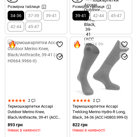
Розмірна таблиця
Розмірна таблиця
34-36
37-39
39-41
39-41
42-44
45-47
42-44
45-47
2
2
Термошкарпетки Accapi
Термошкарпетки Accapi
Outdoor Merino Knee,
Trekking Merino Hydro-R Long,
Black/Anthracite, 39-41 (ACC
Black, 34-36 (ACC H0803.999-0)
H0664.9966-II)
893 грн
822 грн
Немає в наявності
Немає в наявності