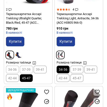
2
4
Термошкарпетки Accapi
Термошкарпетки Accapi
Trekking Ultralight Quarter,
Trekking Light, Antracite, 34-36
Black/Red, 45-47 (ACC
(ACC H0805.966-0)
H0825.999-IV)
780 грн
910 грн
В наявності
В наявності
Купити
Купити
Розмірна таблиця
Розмірна таблиця
34-36
37-39
39-41
34-36
37-39
39-41
42-44
45-47
42-44
45-47
ІДЕЯ ДЛЯ ПОДАРУНКУ