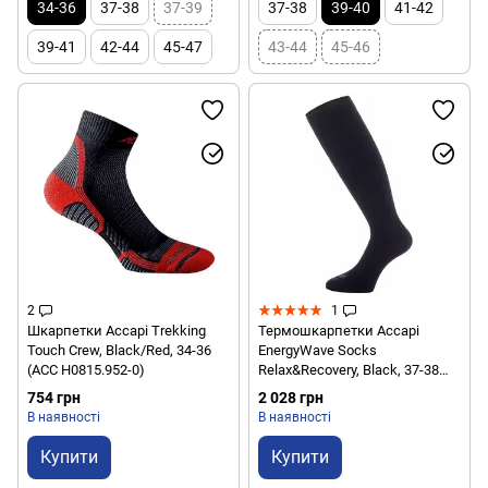
34-36
37-38
37-39
37-38
39-40
41-42
39-41
42-44
45-47
43-44
45-46
2
1
Шкарпетки Accapi Trekking
Термошкарпетки Accapi
Touch Crew, Black/Red, 34-36
EnergyWave Socks
(ACC H0815.952-0)
Relax&Recovery, Black, 37-38
(ACC NW001.999-37)
754 грн
2 028 грн
В наявності
В наявності
Купити
Купити