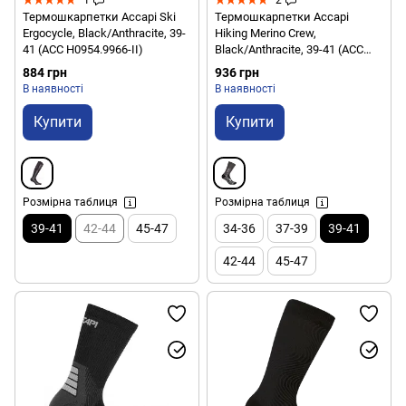
1
2
Термошкарпетки Accapi Ski
Термошкарпетки Accapi
Ergocycle, Black/Anthracite, 39-
Hiking Merino Crew,
41 (ACC H0954.9966-II)
Black/Anthracite, 39-41 (ACC
H0713.6699-II)
884 грн
936 грн
В наявності
В наявності
Купити
Купити
Розмірна таблиця
Розмірна таблиця
39-41
42-44
45-47
34-36
37-39
39-41
42-44
45-47