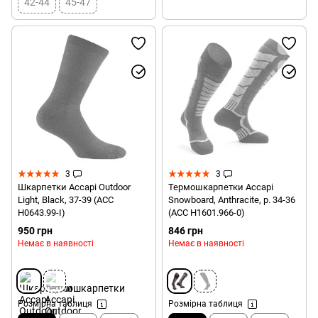
42-44
45-47
3
3
Шкарпетки Accapi Outdoor
Термошкарпетки Accapi
Light, Black, 37-39 (ACC
Snowboard, Anthracite, р. 34-36
H0643.99-I)
(ACC H1601.966-0)
950 грн
846 грн
Немає в наявності
Немає в наявності
Розмірна таблиця
Розмірна таблиця