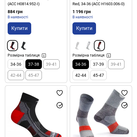
(ACC H0814.952-I)
Red, 34-36 (ACC H1603.006-0)
884 грн
1 196 грн
В наявності
В наявності
Купити
Купити
Розмірна таблиця
Розмірна таблиця
34-36
37-38
39-41
34-36
37-39
39-41
42-44
45-47
42-44
45-47