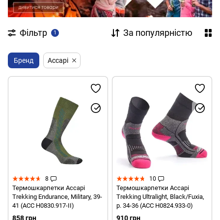
Фільтр
За популярністю
1
Бренд
Accapi
8
10
Термошкарпетки Accapi
Термошкарпетки Accapi
Trekking Endurance, Military, 39-
Trekking Ultralight, Black/Fuxia,
41 (ACC H0830.917-II)
р. 34-36 (ACC H0824.933-0)
858 грн
910 грн