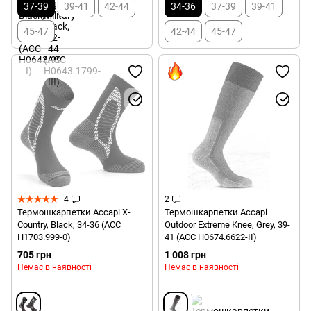
37-39
39-41
42-44
34-36
37-39
39-41
45-47
42-44
45-47
4
2
Термошкарпетки Accapi X-
Термошкарпетки Accapi
Country, Black, 34-36 (ACC
Outdoor Extreme Knee, Grey, 39-
H1703.999-0)
41 (ACC H0674.6622-II)
705 грн
1 008 грн
Немає в наявності
Немає в наявності