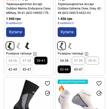
Термошкарпетки Accapi
Термошкарпетки Accapi
Outdoor Merino Endurance Crew,
Outdoor Extreme Crew, Grey, 42-
Military, 39-41 (ACC H0653.1799-
44 (ACC H0673.6622-III)
II)
1 040 грн
1 456 грн
В наявності
В наявності
Купити
Купити
Розмірна таблиця
Розмірна таблиця
34-36
37-39
39-41
34-36
37-39
39-41
42-44
45-47
42-44
45-47
ІДЕЯ ДЛЯ ПОДАРУНКУ