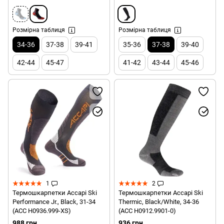
Розмірна таблиця
Розмірна таблиця
34-36
37-38
39-41
35-36
37-38
39-40
42-44
45-47
41-42
43-44
45-46
1
2
Термошкарпетки Accapi Ski
Термошкарпетки Accapi Ski
Performance Jr., Black, 31-34
Thermic, Black/White, 34-36
(ACC H0936.999-XS)
(ACC H0912.9901-0)
988 грн
936 грн