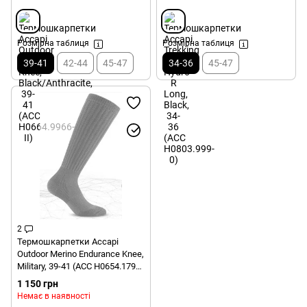
Розмірна таблиця
Розмірна таблиця
39-41
42-44
45-47
34-36
45-47
2
Термошкарпетки Accapi
Outdoor Merino Endurance Knee,
Military, 39-41 (ACC H0654.1799-
II)
1 150 грн
Немає в наявності