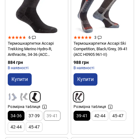
6
3
Термошкарпетки Accapi
Термошкарпетки Accapi Ski
Trekking Merino Hydro-R,
Competition, Black/Grey, 39-41
Anthracite, 34-36 (ACC
(ACC H0905.961-II)
H0802.996-0)
884 грн
988 грн
В наявності
В наявності
Купити
Купити
Розмірна таблиця
Розмірна таблиця
34-36
37-39
39-41
39-41
42-44
45-47
42-44
45-47