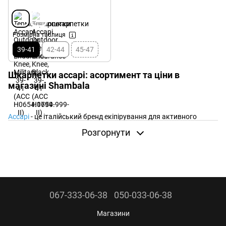
Розмірна таблиця
39-41
42-44
45-47
Шкарпетки accapi: асортимент та ціни в
магазині Shambala
Accapi
- це італійський бренд екіпірування для активного
відпочинку, який зокрема випускає якісні
Розгорнути
термошкарпетки
. Шкарпетки Accapi представлені в широкому
асортименті та отримали цілу низку важивих технлогій:
Для виробництва використовуюються передові тканини, а
також були розроблені власні.
067-333-06-38
050-033-06-38
Шкарпетки Accapi виробляються та проєктуються в Італії
При виробництів шкарпеток використовується фірмовий
Магазини
матеріал U-DRY, який продемонтрував неперевершені