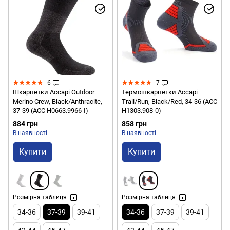
6
7
Шкарпетки Accapi Outdoor
Термошкарпетки Accapi
Merino Crew, Black/Anthracite,
Trail/Run, Black/Red, 34-36 (ACC
37-39 (ACC H0663.9966-I)
H1303.908-0)
884 грн
858 грн
В наявності
В наявності
Купити
Купити
Розмірна таблиця
Розмірна таблиця
34-36
37-39
39-41
34-36
37-39
39-41