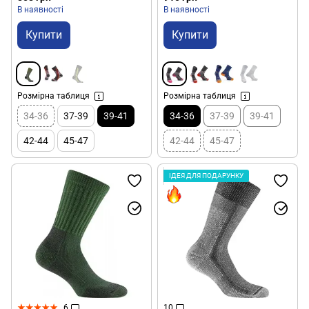
В наявності
В наявності
Купити
Купити
Розмірна таблиця
Розмірна таблиця
34-36
37-39
39-41
34-36
37-39
39-41
42-44
45-47
42-44
45-47
ІДЕЯ ДЛЯ ПОДАРУНКУ
6
10