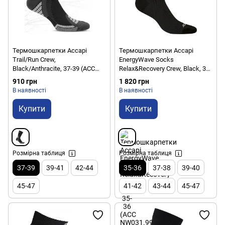
Термошкарпетки Accapi
Термошкарпетки Accapi
Trail/Run Crew,
EnergyWave Socks
Black/Anthracite, 37-39 (ACC
Relax&Recovery Crew, Black, 35-
H1304.9966-I)
36 (ACC NW031.999-35)
910 грн
1 820 грн
В наявності
В наявності
Купити
Купити
Розмірна таблиця
Розмірна таблиця
37-39
39-41
42-44
35-36
37-38
39-40
45-47
41-42
43-44
45-47