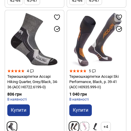
42-44
45-47
42-44
45-47
4
5
Термошкарпетки Accapi
Термошкарпетки Accapi Ski
Hiking Quarter, Grey/Black, 34-
Performance, Black, р. 39-41
36 (ACC H0722.6199-0)
(ACC H0935.999-II)
806 грн
1 040 грн
В наявності
В наявності
Купити
Купити
+4