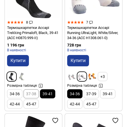
8
7
Термошкарпетки Accapi
Термошкарпетки Accapi
Trekking Primaloft, Black, 39-41
Running UltraLight, White/Silver,
(ACC H0870.999-II)
34-36 (ACC H1308.061-0)
1 196 грн
728 грн
В наявності
В наявності
Купити
Купити
+3
Розмірна таблиця
Розмірна таблиця
34-36
37-38
39-41
34-36
37-39
39-41
42-44
45-47
42-44
45-47